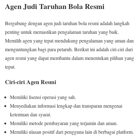
Agen Judi Taruhan Bola Resmi
Bergabung dengan agen judi taruhan bola resmi adalah langkah
penting untuk memastikan pengalaman taruhan yang baik.
Memilih agen yang tepat mendukung pengalaman yang aman dan
menguntungkan bagi para petaruh. Berikut ini adalah ciri-ciri dari
agen resmi yang dapat membantu dalam menentukan pilihan yang
tepat.
Ciri-ciri Agen Resmi
Memiliki lisensi operasi yang sah.
Menyediakan informasi lengkap dan transparan mengenai
ketentuan dan syarat.
Memiliki metode pembayaran yang terjamin dan aman.
Memiliki ulasan positif dari pengguna lain di berbagai platform.