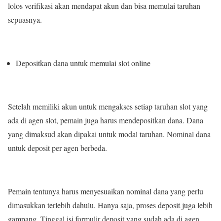
lolos verifikasi akan mendapat akun dan bisa memulai taruhan
sepuasnya.
Depositkan dana untuk memulai slot online
Setelah memiliki akun untuk mengakses setiap taruhan slot yang
ada di agen slot, pemain juga harus mendepositkan dana. Dana
yang dimaksud akan dipakai untuk modal taruhan. Nominal dana
untuk deposit per agen berbeda.
Pemain tentunya harus menyesuaikan nominal dana yang perlu
dimasukkan terlebih dahulu. Hanya saja, proses deposit juga lebih
gampang. Tinggal isi formulir deposit yang sudah ada di agen