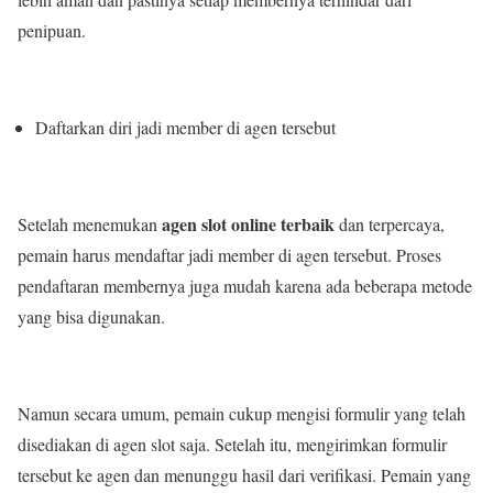
penipuan.
Daftarkan diri jadi member di agen tersebut
agen slot online terbaik
Setelah menemukan
dan terpercaya,
pemain harus mendaftar jadi member di agen tersebut. Proses
pendaftaran membernya juga mudah karena ada beberapa metode
yang bisa digunakan.
Namun secara umum, pemain cukup mengisi formulir yang telah
disediakan di agen slot saja. Setelah itu, mengirimkan formulir
tersebut ke agen dan menunggu hasil dari verifikasi. Pemain yang