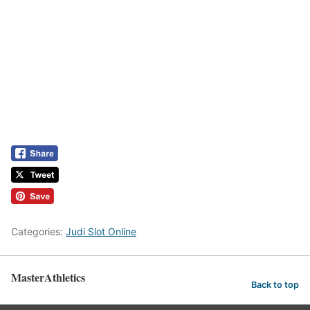
Categories:
Judi Slot Online
MasterAthletics
Back to top