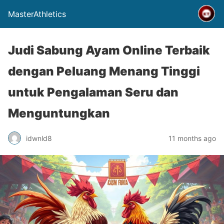
MasterAthletics
Judi Sabung Ayam Online Terbaik
dengan Peluang Menang Tinggi
untuk Pengalaman Seru dan
Menguntungkan
idwnld8
11 months ago