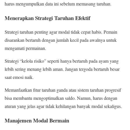
harus mengumpulkan data ini sebelum memasang taruhan.
Menerapkan Strategi Taruhan Efektif
Strategi taruhan penting agar modal tidak cepat habis. Pemain
disarankan bertaruh dengan jumlah kecil pada awalnya untuk
mengamati permainan.
Strategi “kelola risiko” seperti hanya bertaruh pada ayam yang
lebih sering menang lebih aman. Jangan tergoda bertaruh besar
saat emosi naik.
Memanfaatkan fitur taruhan ganda atau sistem taruhan progresif
bisa membantu mengoptimalkan saldo. Namun, harus dengan
aturan yang jelas agar tidak kehilangan banyak modal sekaligus.
Manajemen Modal Bermain