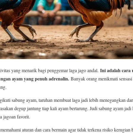
Ini adalah cara
ivitas yang menarik bagi penggemar laga jago andal.
rungan ayam yang penuh adrenalin.
Banyak orang menikmati sensasi d
ung.
ikuti sabung ayam, taruhan membuat laga jadi lebih menegangkan dan
rasakan degup jantung tiap kali ayam bertarung. Judi sabung ayam jadi 
jagoan favorit.
memahami aturan dan cara bermain agar tidak terkena risiko kerugian be