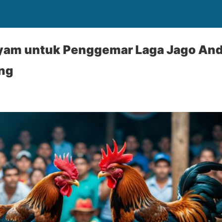
yam untuk Penggemar Laga Jago And
ng