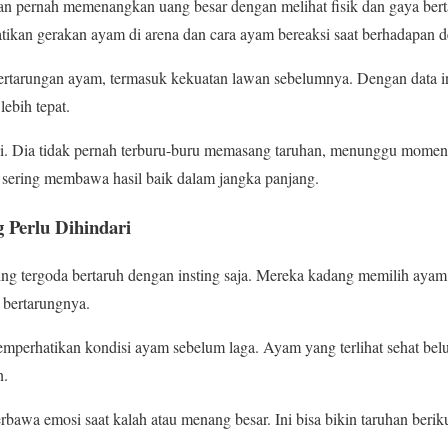
an pernah memenangkan uang besar dengan melihat fisik dan gaya ber
atikan gerakan ayam di arena dan cara ayam bereaksi saat berhadapan 
ertarungan ayam, termasuk kekuatan lawan sebelumnya. Dengan data in
ebih tepat.
nci. Dia tidak pernah terburu-buru memasang taruhan, menunggu momen
 sering membawa hasil baik dalam jangka panjang.
Perlu Dihindari
ng tergoda bertaruh dengan insting saja. Mereka kadang memilih ayam
 bertarungnya.
emperhatikan kondisi ayam sebelum laga. Ayam yang terlihat sehat belu
n.
erbawa emosi saat kalah atau menang besar. Ini bisa bikin taruhan berik