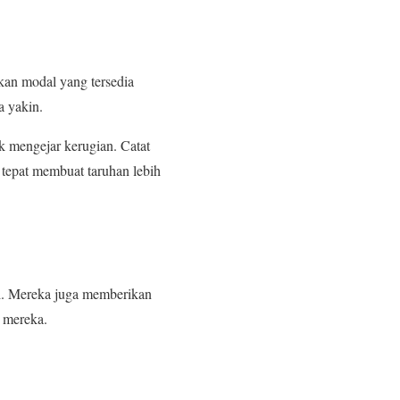
kan modal yang tersedia
a yakin.
uk mengejar kerugian. Catat
 tepat membuat taruhan lebih
pi. Mereka juga memberikan
 mereka.