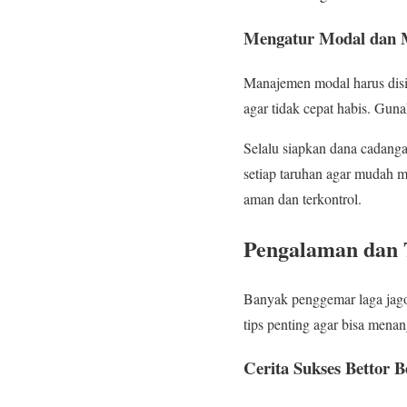
Mengatur Modal dan 
Manajemen modal harus disip
agar tidak cepat habis. Guna
Selalu siapkan dana cadangan
setiap taruhan agar mudah m
aman dan terkontrol.
Pengalaman dan 
Banyak penggemar laga jago
tips penting agar bisa men
Cerita Sukses Bettor 