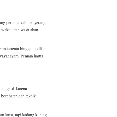
ang pertama kali menyerang
i waktu, dan wasit akan
am tertentu hingga prediksi
iwayat ayam. Pemain harus
m bangkok karena
 kecepatan dan teknik
an lama, tapi kadang kurang