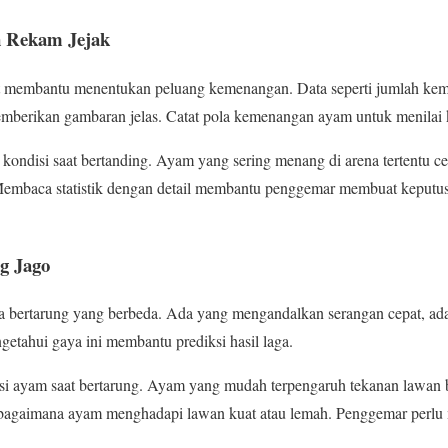
n Rekam Jejak
gat membantu menentukan peluang kemenangan. Data seperti jumlah kem
mberikan gambaran jelas. Catat pola kemenangan ayam untuk menilai k
kondisi saat bertanding. Ayam yang sering menang di arena tertentu 
Membaca statistik dengan detail membantu penggemar membuat keputusa
g Jago
a bertarung yang berbeda. Ada yang mengandalkan serangan cepat, ad
tahui gaya ini membantu prediksi hasil laga.
ksi ayam saat bertarung. Ayam yang mudah terpengaruh tekanan lawan b
bagaimana ayam menghadapi lawan kuat atau lemah. Penggemar perlu 