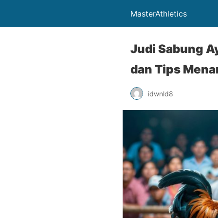
MasterAthletics
Judi Sabung A
dan Tips Mena
idwnld8