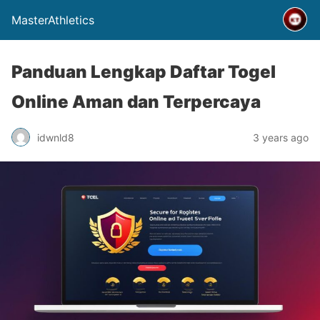
MasterAthletics
Panduan Lengkap Daftar Togel
Online Aman dan Terpercaya
idwnld8
3 years ago