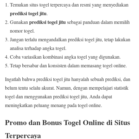
Temukan situs togel terpercaya dan resmi yang menyediakan
prediksi togel jitu
.
prediksi togel jitu
Gunakan
sebagai panduan dalam memilih
nomor togel.
Jangan terlalu mengandalkan prediksi togel jitu, tetap lakukan
analisa terhadap angka togel.
Coba variasikan kombinasi angka togel yang digunakan.
Tetap bersabar dan konsisten dalam memasang togel online.
Ingatlah bahwa prediksi togel jitu hanyalah sebuah prediksi, dan
belum tentu selalu akurat. Namun, dengan mempelajari statistik
togel dan menggunakan prediksi togel jitu, Anda dapat
meningkatkan peluang menang pada togel online.
Promo dan Bonus Togel Online di Situs
Terpercaya