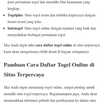
jenis permainan togel dan memiliki fitur keamanan yang
lengkap.
Togelplus
: Situs togel resmi dan terbukti terpercaya dengan
lisensi resmi yang jelas.
Indotogel
: Situs togel online dengan reputasi yang baik dan
menyediakan berbagai permainan togel.
cara daftar togel online
Jika Anda ingin tahu
di situs terpercaya,
kami akan mengulasnya lebih detail di bagian selanjutnya.
Panduan Cara Daftar Togel Online di
Situs Terpercaya
Jika Anda ingin memasang togel online, sangat penting untuk
memilih situs togel terpercaya. Bagaimanapun juga, Anda akan
memasukkan informasi pribadi dan pembayaran ke dalam situs