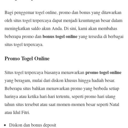
Bagi penggemar togel online, promo dan bonus yang ditawarkan
oleh situs togel terpercaya dapat menjadi keuntungan besar dalam
meningkatkan saldo akun Anda. Di sini, kami akan membahas
bonus togel online
beberapa promo dan
yang tersedia di berbagai
situs togel terpercaya.
Promo Togel Online
promo togel online
Situs togel terpercaya biasanya menawarkan
yang beragam, mulai dari diskon khusus hingga hadiah besar.
Beberapa situs bahkan menawarkan promo yang berbeda setiap
harinya atau ketika hari-hari tertentu, seperti promo hari ulang
tahun situs tersebut atau saat momen-momen besar seperti Natal
atau Idul Fitri.
Diskon dan bonus deposit