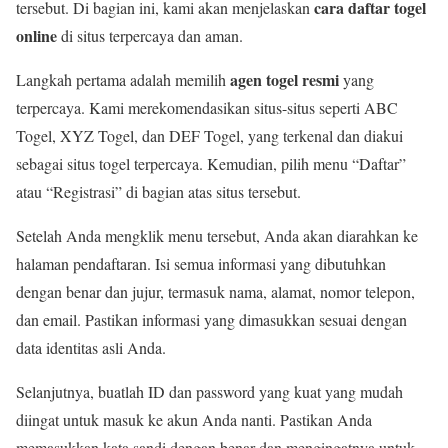
cara daftar togel
tersebut. Di bagian ini, kami akan menjelaskan
online
di situs terpercaya dan aman.
agen togel resmi
Langkah pertama adalah memilih
yang
terpercaya. Kami merekomendasikan situs-situs seperti ABC
Togel, XYZ Togel, dan DEF Togel, yang terkenal dan diakui
sebagai situs togel terpercaya. Kemudian, pilih menu “Daftar”
atau “Registrasi” di bagian atas situs tersebut.
Setelah Anda mengklik menu tersebut, Anda akan diarahkan ke
halaman pendaftaran. Isi semua informasi yang dibutuhkan
dengan benar dan jujur, termasuk nama, alamat, nomor telepon,
dan email. Pastikan informasi yang dimasukkan sesuai dengan
data identitas asli Anda.
Selanjutnya, buatlah ID dan password yang kuat yang mudah
diingat untuk masuk ke akun Anda nanti. Pastikan Anda
memasukkan kata sandi dengan benar dan mengingatnya untuk