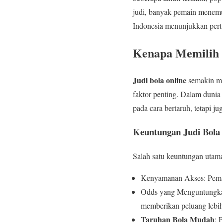
judi, banyak pemain menemukan
Indonesia menunjukkan pertu
Kenapa Memilih 
Judi bola online
semakin me
faktor penting. Dalam duni
pada cara bertaruh, tetapi ju
Keuntungan Judi Bola
Salah satu keuntungan utama 
Kenyamanan Akses: Pemain
Odds yang Menguntungkan:
memberikan peluang lebi
Taruhan Bola Mudah
: 