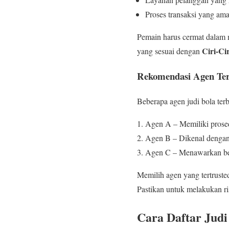
Proses transaksi yang ama
Pemain harus cermat dalam
Ciri-Ci
yang sesuai dengan
Rekomendasi Agen Ter
Beberapa agen judi bola ter
Agen A – Memiliki prosed
Agen B – Dikenal dengan 
Agen C – Menawarkan berb
Memilih agen yang tertrust
Pastikan untuk melakukan r
Cara Daftar Judi