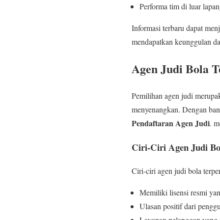
Performa tim di luar lapan
Informasi terbaru dapat menj
mendapatkan keunggulan dal
Agen Judi Bola T
Pemilihan agen judi merupa
menyenangkan. Dengan bany
Pendaftaran Agen Judi
. m
Ciri-Ciri Agen Judi Bo
Ciri-ciri agen judi bola terpe
Memiliki lisensi resmi yan
Ulasan positif dari peng
Layanan pelanggan yang r