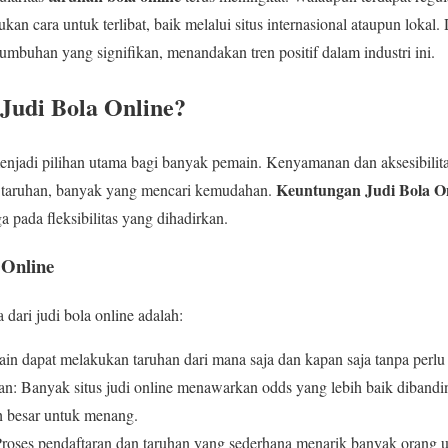
 cara untuk terlibat, baik melalui situs internasional ataupun lokal. Da
mbuhan yang signifikan, menandakan tren positif dalam industri ini.
Judi Bola Online?
njadi pilihan utama bagi banyak pemain. Kenyamanan dan aksesibilit
Keuntungan Judi Bola O
a taruhan, banyak yang mencari kemudahan.
ga pada fleksibilitas yang dihadirkan.
 Online
dari judi bola online adalah:
 dapat melakukan taruhan dari mana saja dan kapan saja tanpa perlu 
 Banyak situs judi online menawarkan odds yang lebih baik dibandi
h besar untuk menang.
Proses pendaftaran dan taruhan yang sederhana menarik banyak orang