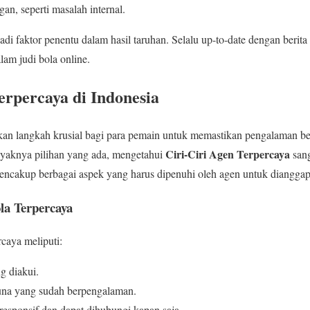
gan, seperti masalah internal.
adi faktor penentu dalam hasil taruhan. Selalu up-to-date dengan berita
am judi bola online.
erpercaya di Indonesia
kan langkah krusial bagi para pemain untuk memastikan pengalaman 
Ciri-Ciri Agen Terpercaya
aknya pilihan yang ada, mengetahui
sang
encakup berbagai aspek yang harus dipenuhi oleh agen untuk dianggap
la Terpercaya
rcaya meliputi:
g diakui.
guna yang sudah berpengalaman.
esponsif dan dapat dihubungi kapan saja.