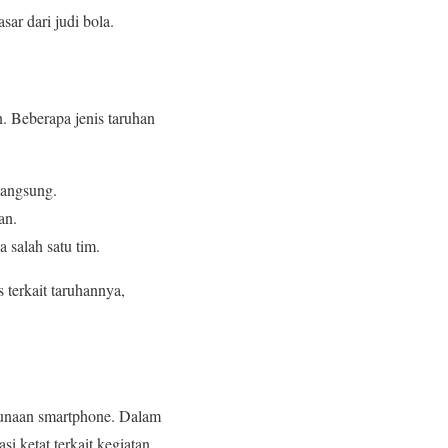
sar dari judi bola.
. Beberapa jenis taruhan
langsung.
an.
salah satu tim.
 terkait taruhannya,
ggunaan smartphone. Dalam
i ketat terkait kegiatan