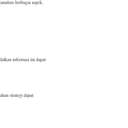
nalisis berbagai aspek,
alkan informasi ini dapat
ahan strategi dapat