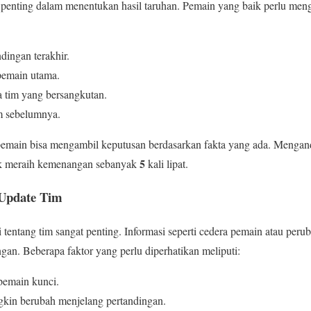
penting dalam menentukan hasil taruhan. Pemain yang baik perlu menga
dingan terakhir.
 pemain utama.
a tim yang bersangkutan.
im sebelumnya.
pemain bisa mengambil keputusan berdasarkan fakta yang ada. Mengand
5
k meraih kemenangan sebanyak
kali lipat.
 Update Tim
 tentang tim sangat penting. Informasi seperti cedera pemain atau perub
gan. Beberapa faktor yang perlu diperhatikan meliputi:
pemain kunci.
ngkin berubah menjelang pertandingan.