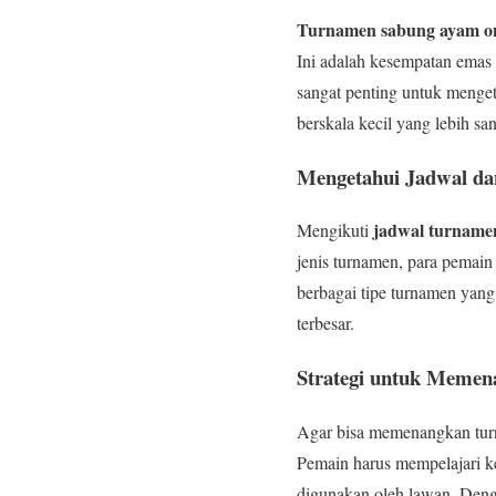
Turnamen sabung ayam on
Ini adalah kesempatan emas 
sangat penting untuk menge
berskala kecil yang lebih s
Mengetahui Jadwal da
jadwal turname
Mengikuti
jenis turnamen, para pemain 
berbagai tipe turnamen yang 
terbesar.
Strategi untuk Meme
Agar bisa memenangkan tur
Pemain harus mempelajari ke
digunakan oleh lawan. Den