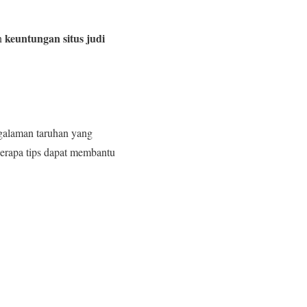
keuntungan situs judi
n
galaman taruhan yang
berapa tips dapat membantu