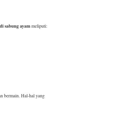
udi sabung ayam
meliputi:
n bermain. Hal-hal yang