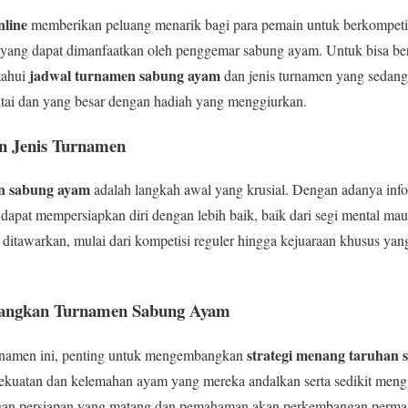
line
memberikan peluang menarik bagi para pemain untuk berkompetis
yang dapat dimanfaatkan oleh penggemar sabung ayam. Untuk bisa berpar
jadwal turnamen sabung ayam
tahui
dan jenis turnamen yang sedan
antai dan yang besar dengan hadiah yang menggiurkan.
n Jenis Turnamen
n sabung ayam
adalah langkah awal yang krusial. Dengan adanya inf
dapat mempersiapkan diri dengan lebih baik, baik dari segi mental mau
ditawarkan, mulai dari kompetisi reguler hingga kejuaraan khusus yang
nangkan Turnamen Sabung Ayam
strategi menang taruhan
namen ini, penting untuk mengembangkan
kuatan dan kelemahan ayam yang mereka andalkan serta sedikit mengin
gan persiapan yang matang dan pemahaman akan perkembangan permai