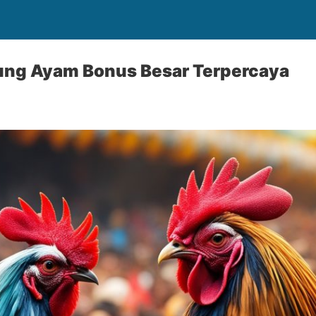
bung Ayam Bonus Besar Terpercaya