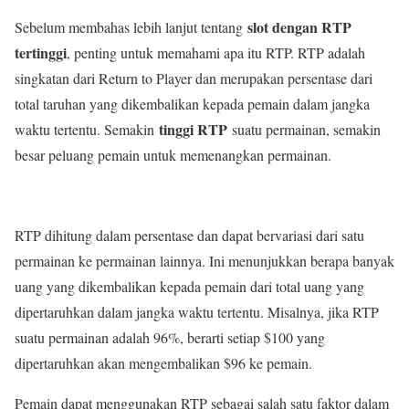
slot dengan RTP
Sebelum membahas lebih lanjut tentang
tertinggi
, penting untuk memahami apa itu RTP. RTP adalah
singkatan dari Return to Player dan merupakan persentase dari
total taruhan yang dikembalikan kepada pemain dalam jangka
tinggi RTP
waktu tertentu. Semakin
suatu permainan, semakin
besar peluang pemain untuk memenangkan permainan.
RTP dihitung dalam persentase dan dapat bervariasi dari satu
permainan ke permainan lainnya. Ini menunjukkan berapa banyak
uang yang dikembalikan kepada pemain dari total uang yang
dipertaruhkan dalam jangka waktu tertentu. Misalnya, jika RTP
suatu permainan adalah 96%, berarti setiap $100 yang
dipertaruhkan akan mengembalikan $96 ke pemain.
Pemain dapat menggunakan RTP sebagai salah satu faktor dalam