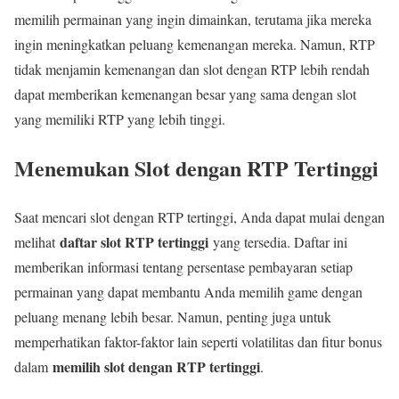
memilih permainan yang ingin dimainkan, terutama jika mereka
ingin meningkatkan peluang kemenangan mereka. Namun, RTP
tidak menjamin kemenangan dan slot dengan RTP lebih rendah
dapat memberikan kemenangan besar yang sama dengan slot
yang memiliki RTP yang lebih tinggi.
Menemukan Slot dengan RTP Tertinggi
Saat mencari slot dengan RTP tertinggi, Anda dapat mulai dengan
daftar slot RTP tertinggi
melihat
yang tersedia. Daftar ini
memberikan informasi tentang persentase pembayaran setiap
permainan yang dapat membantu Anda memilih game dengan
peluang menang lebih besar. Namun, penting juga untuk
memperhatikan faktor-faktor lain seperti volatilitas dan fitur bonus
memilih slot dengan RTP tertinggi
dalam
.