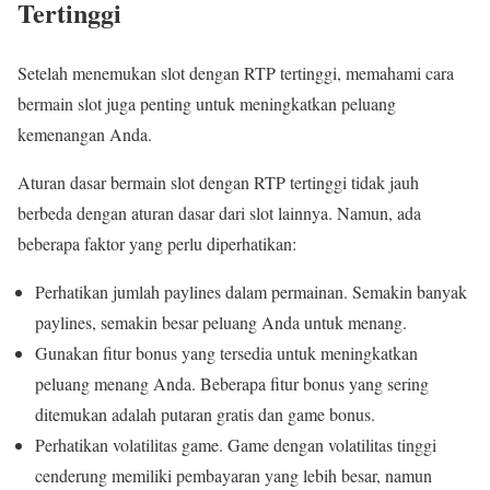
Tertinggi
Setelah menemukan slot dengan RTP tertinggi, memahami cara
bermain slot juga penting untuk meningkatkan peluang
kemenangan Anda.
Aturan dasar bermain slot dengan RTP tertinggi tidak jauh
berbeda dengan aturan dasar dari slot lainnya. Namun, ada
beberapa faktor yang perlu diperhatikan:
Perhatikan jumlah paylines dalam permainan. Semakin banyak
paylines, semakin besar peluang Anda untuk menang.
Gunakan fitur bonus yang tersedia untuk meningkatkan
peluang menang Anda. Beberapa fitur bonus yang sering
ditemukan adalah putaran gratis dan game bonus.
Perhatikan volatilitas game. Game dengan volatilitas tinggi
cenderung memiliki pembayaran yang lebih besar, namun