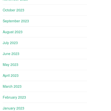
October 2023
September 2023
August 2023
July 2023
June 2023
May 2023
April 2023
March 2023
February 2023
January 2023