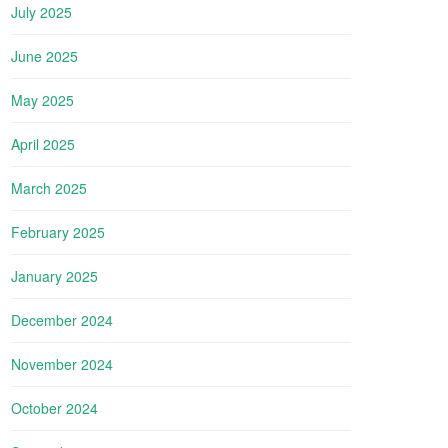
July 2025
June 2025
May 2025
April 2025
March 2025
February 2025
January 2025
December 2024
November 2024
October 2024