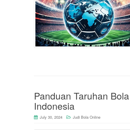
Panduan Taruhan Bola 
Indonesia
July 30, 2024
Judi Bola Online