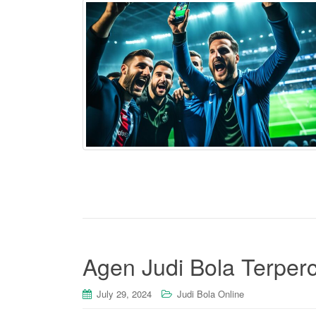
Agen Judi Bola Terper
July 29, 2024
Judi Bola Online