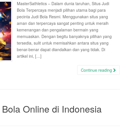
MasterSathletics – Dalam dunia taruhan, Situs Judi
Bola Terpercaya menjadi pilihan utama bagi para
pecinta Judi Bola Resmi. Menggunakan situs yang
aman dan terpercaya sangat penting untuk meraih
kemenangan dan pengalaman bermain yang
memuaskan. Dengan begitu banyaknya pilihan yang
tersedia, sulit untuk memisahkan antara situs yang
benar-benar dapat diandalkan dan yang tidak. Di
artikel ini, […]
Continue reading
Bola Online di Indonesia