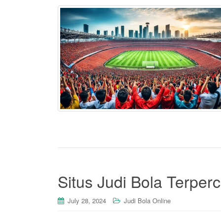
Situs Judi Bola Terpe
July 28, 2024
Judi Bola Online