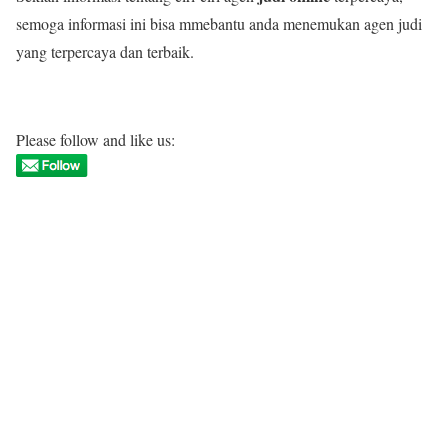
semoga informasi ini bisa mmebantu anda menemukan agen judi
yang terpercaya dan terbaik.
Please follow and like us: