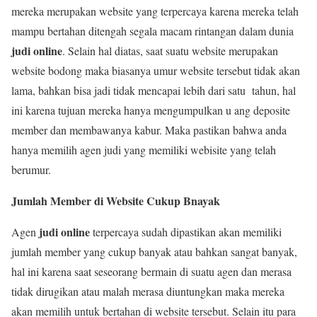
mereka merupakan website yang terpercaya karena mereka telah
mampu bertahan ditengah segala macam rintangan dalam dunia
judi online
. Selain hal diatas, saat suatu website merupakan
website bodong maka biasanya umur website tersebut tidak akan
lama, bahkan bisa jadi tidak mencapai lebih dari satu tahun, hal
ini karena tujuan mereka hanya mengumpulkan u ang deposite
member dan membawanya kabur. Maka pastikan bahwa anda
hanya memilih agen judi yang memiliki webisite yang telah
berumur.
Jumlah Member di Website Cukup Bnayak
judi online
Agen
terpercaya sudah dipastikan akan memiliki
jumlah member yang cukup banyak atau bahkan sangat banyak,
hal ini karena saat seseorang bermain di suatu agen dan merasa
tidak dirugikan atau malah merasa diuntungkan maka mereka
akan memilih untuk bertahan di website tersebut. Selain itu para