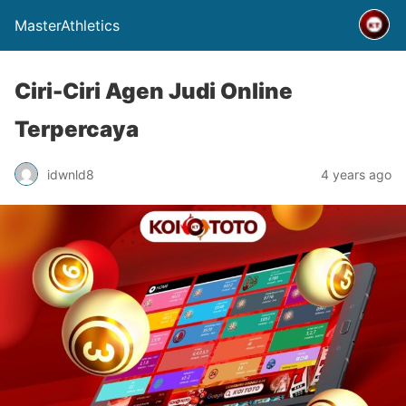
MasterAthletics
Ciri-Ciri Agen Judi Online
Terpercaya
idwnld8
4 years ago