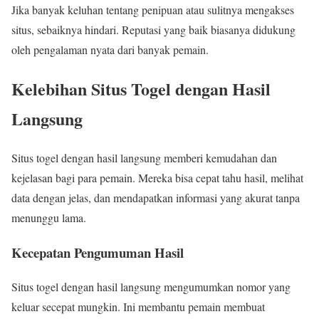
Jika banyak keluhan tentang penipuan atau sulitnya mengakses
situs, sebaiknya hindari. Reputasi yang baik biasanya didukung
oleh pengalaman nyata dari banyak pemain.
Kelebihan Situs Togel dengan Hasil
Langsung
Situs togel dengan hasil langsung memberi kemudahan dan
kejelasan bagi para pemain. Mereka bisa cepat tahu hasil, melihat
data dengan jelas, dan mendapatkan informasi yang akurat tanpa
menunggu lama.
Kecepatan Pengumuman Hasil
Situs togel dengan hasil langsung mengumumkan nomor yang
keluar secepat mungkin. Ini membantu pemain membuat