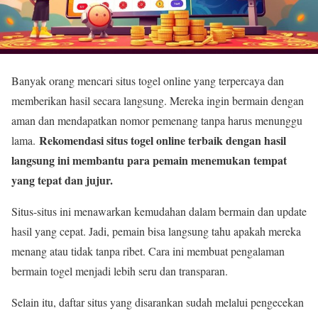
Banyak orang mencari situs togel online yang terpercaya dan
memberikan hasil secara langsung. Mereka ingin bermain dengan
aman dan mendapatkan nomor pemenang tanpa harus menunggu
Rekomendasi situs togel online terbaik dengan hasil
lama.
langsung ini membantu para pemain menemukan tempat
yang tepat dan jujur.
Situs-situs ini menawarkan kemudahan dalam bermain dan update
hasil yang cepat. Jadi, pemain bisa langsung tahu apakah mereka
menang atau tidak tanpa ribet. Cara ini membuat pengalaman
bermain togel menjadi lebih seru dan transparan.
Selain itu, daftar situs yang disarankan sudah melalui pengecekan