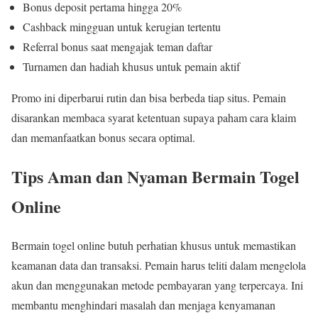
Bonus deposit pertama hingga 20%
Cashback mingguan untuk kerugian tertentu
Referral bonus saat mengajak teman daftar
Turnamen dan hadiah khusus untuk pemain aktif
Promo ini diperbarui rutin dan bisa berbeda tiap situs. Pemain
disarankan membaca syarat ketentuan supaya paham cara klaim
dan memanfaatkan bonus secara optimal.
Tips Aman dan Nyaman Bermain Togel
Online
Bermain togel online butuh perhatian khusus untuk memastikan
keamanan data dan transaksi. Pemain harus teliti dalam mengelola
akun dan menggunakan metode pembayaran yang terpercaya. Ini
membantu menghindari masalah dan menjaga kenyamanan