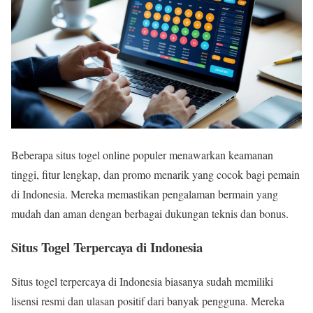
Beberapa situs togel online populer menawarkan keamanan
tinggi, fitur lengkap, dan promo menarik yang cocok bagi pemain
di Indonesia. Mereka memastikan pengalaman bermain yang
mudah dan aman dengan berbagai dukungan teknis dan bonus.
Situs Togel Terpercaya di Indonesia
Situs togel terpercaya di Indonesia biasanya sudah memiliki
lisensi resmi dan ulasan positif dari banyak pengguna. Mereka