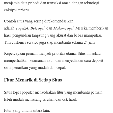
menjamin data pribadi dan transaksi aman dengan teknologi
enkripsi terbaru.
Contoh situs yang sering direkomendasikan
adalah
Togel24
,
BetTogel
, dan
MalamTogel
. Mereka memberikan
hasil pengundian langsung yang akurat dan bebas manipulasi.
Tim customer service juga siap membantu selama 24 jam.
Kepercayaan pemain menjadi prioritas utama. Situs ini selalu
memperhatikan keamanan akun dan menyediakan cara deposit
serta penarikan yang mudah dan cepat.
Fitur Menarik di Setiap Situs
Situs togel populer menyediakan fitur yang membantu pemain
lebih mudah memasang taruhan dan cek hasil.
Fitur yang umum antara lain: