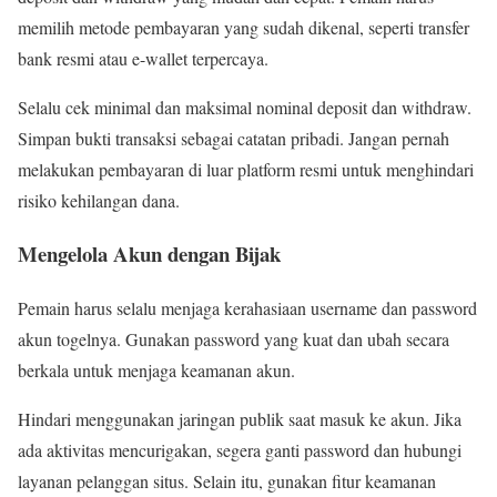
memilih metode pembayaran yang sudah dikenal, seperti transfer
bank resmi atau e-wallet terpercaya.
Selalu cek minimal dan maksimal nominal deposit dan withdraw.
Simpan bukti transaksi sebagai catatan pribadi. Jangan pernah
melakukan pembayaran di luar platform resmi untuk menghindari
risiko kehilangan dana.
Mengelola Akun dengan Bijak
Pemain harus selalu menjaga kerahasiaan username dan password
akun togelnya. Gunakan password yang kuat dan ubah secara
berkala untuk menjaga keamanan akun.
Hindari menggunakan jaringan publik saat masuk ke akun. Jika
ada aktivitas mencurigakan, segera ganti password dan hubungi
layanan pelanggan situs. Selain itu, gunakan fitur keamanan