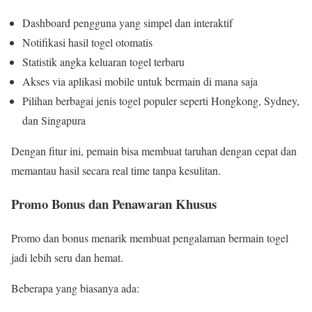
Dashboard pengguna yang simpel dan interaktif
Notifikasi hasil togel otomatis
Statistik angka keluaran togel terbaru
Akses via aplikasi mobile untuk bermain di mana saja
Pilihan berbagai jenis togel populer seperti Hongkong, Sydney,
dan Singapura
Dengan fitur ini, pemain bisa membuat taruhan dengan cepat dan
memantau hasil secara real time tanpa kesulitan.
Promo Bonus dan Penawaran Khusus
Promo dan bonus menarik membuat pengalaman bermain togel
jadi lebih seru dan hemat.
Beberapa yang biasanya ada: