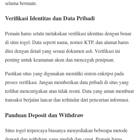
selama bermain.
Verifikasi Identitas dan Data Pribadi
Pemain harus selalu melakukan verifikasi identitas dengan benar
di situs togel. Data seperti nama, nomor KTP, dan alamat harus
diisi dengan detail yang sesuai dokumen asli. Verifikasi ini
penting untuk keamanan akun dan mencegah penipuan.
Pastikan situs yang digunakan memiliki sistem enkripsi pada
proses verifikasi. Jangan memberikan data pribadi di situs yang
terlihat mencurigakan atau tidak resmi. Data yang aman membuat
transaksi berjalan lancar dan terhindar dari pencurian informasi.
Panduan Deposit dan Withdraw
Situs togel terpercaya biasanya menyediakan beberapa metode
deposit dan withdraw yang mudah dan cepat. Pemain harus