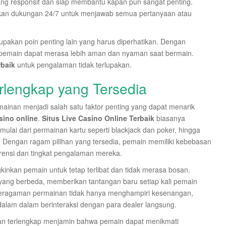
ng responsif dan siap membantu kapan pun sangat penting.
an dukungan 24/7 untuk menjawab semua pertanyaan atau
.
pakan poin penting lain yang harus diperhatikan. Dengan
 pemain dapat merasa lebih aman dan nyaman saat bermain.
rbaik
untuk pengalaman tidak terlupakan.
rlengkap yang Tersedia
rmainan menjadi salah satu faktor penting yang dapat menarik
asino online
.
Situs Live Casino Online Terbaik
biasanya
 mulai dari permainan kartu seperti blackjack dan poker, hingga
t. Dengan ragam pilihan yang tersedia, pemain memiliki kebebasan
rensi dan tingkat pengalaman mereka.
kinkan pemain untuk tetap terlibat dan tidak merasa bosan.
i yang berbeda, memberikan tantangan baru setiap kali pemain
beragaman permainan tidak hanya menghampiri kesenangan,
lam dalam berinteraksi dengan para dealer langsung.
ainan terlengkap menjamin bahwa pemain dapat menikmati