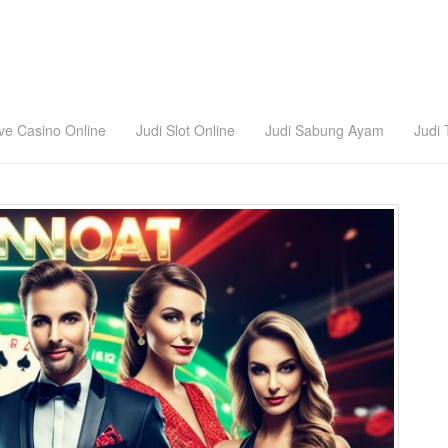
ive Casino Online
Judi Slot Online
Judi Sabung Ayam
Judi 