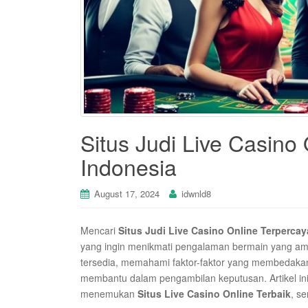
Situs Judi Live Casino
Indonesia
August 17, 2024
idwnld8
Mencari
Situs Judi Live Casino Online Terpercay
yang ingin menikmati pengalaman bermain yang am
tersedia, memahami faktor-faktor yang membedak
membantu dalam pengambilan keputusan. Artikel ini
menemukan
Situs Live Casino Online Terbaik
, s