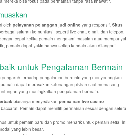
 mereka bisa fokus pada permainan tanpa rasa khawatir.
emuaskan
hi oleh
pelayanan pelanggan judi online
yang responsif.
Situs
rbagai saluran komunikasi, seperti live chat, email, dan telepon.
n dengan cepat ketika pemain mengalami masalah atau mempunyai
ik
, pemain dapat yakin bahwa setiap kendala akan ditangani
rbaik untuk Pengalaman Bermain
t berpengaruh terhadap pengalaman bermain yang menyenangkan.
, pemain dapat merasakan ketenangan pikiran saat memasang
euntungan yang meningkatkan pengalaman bermain.
erbaik
biasanya menyediakan
permainan live casino
an baccarat. Pemain dapat memilih permainan sesuai dengan selera
s untuk pemain baru dan promo menarik untuk pemain setia. Ini
odal yang lebih besar.