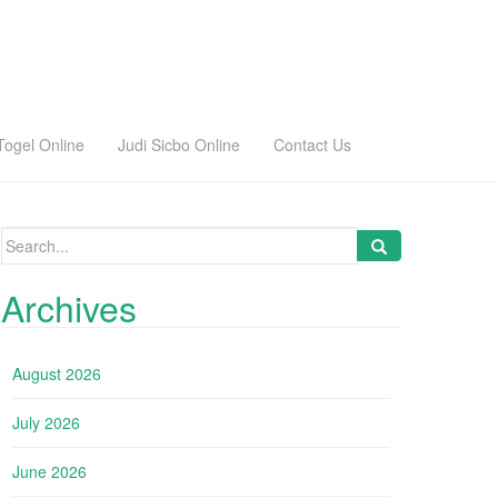
Togel Online
Judi Sicbo Online
Contact Us
Search
for:
Archives
August 2026
July 2026
June 2026