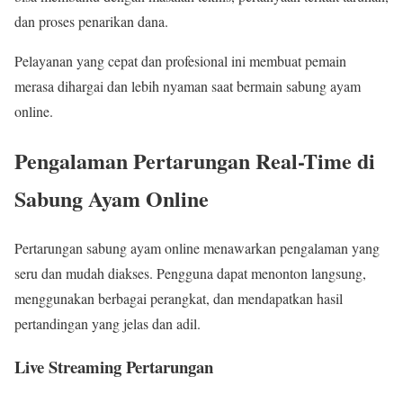
dan proses penarikan dana.
Pelayanan yang cepat dan profesional ini membuat pemain
merasa dihargai dan lebih nyaman saat bermain sabung ayam
online.
Pengalaman Pertarungan Real-Time di
Sabung Ayam Online
Pertarungan sabung ayam online menawarkan pengalaman yang
seru dan mudah diakses. Pengguna dapat menonton langsung,
menggunakan berbagai perangkat, dan mendapatkan hasil
pertandingan yang jelas dan adil.
Live Streaming Pertarungan