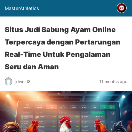
MasterAthletics
Situs Judi Sabung Ayam Online
Terpercaya dengan Pertarungan
Real-Time Untuk Pengalaman
Seru dan Aman
idwnld8
11 months ago