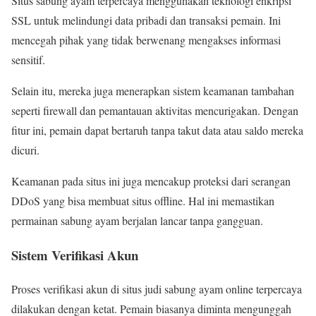
Situs sabung ayam terpercaya menggunakan teknologi enkripsi
SSL untuk melindungi data pribadi dan transaksi pemain. Ini
mencegah pihak yang tidak berwenang mengakses informasi
sensitif.
Selain itu, mereka juga menerapkan sistem keamanan tambahan
seperti firewall dan pemantauan aktivitas mencurigakan. Dengan
fitur ini, pemain dapat bertaruh tanpa takut data atau saldo mereka
dicuri.
Keamanan pada situs ini juga mencakup proteksi dari serangan
DDoS yang bisa membuat situs offline. Hal ini memastikan
permainan sabung ayam berjalan lancar tanpa gangguan.
Sistem Verifikasi Akun
Proses verifikasi akun di situs judi sabung ayam online terpercaya
dilakukan dengan ketat. Pemain biasanya diminta mengunggah