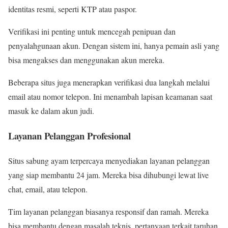
identitas resmi, seperti KTP atau paspor.
Verifikasi ini penting untuk mencegah penipuan dan
penyalahgunaan akun. Dengan sistem ini, hanya pemain asli yang
bisa mengakses dan menggunakan akun mereka.
Beberapa situs juga menerapkan verifikasi dua langkah melalui
email atau nomor telepon. Ini menambah lapisan keamanan saat
masuk ke dalam akun judi.
Layanan Pelanggan Profesional
Situs sabung ayam terpercaya menyediakan layanan pelanggan
yang siap membantu 24 jam. Mereka bisa dihubungi lewat live
chat, email, atau telepon.
Tim layanan pelanggan biasanya responsif dan ramah. Mereka
bisa membantu dengan masalah teknis, pertanyaan terkait taruhan,