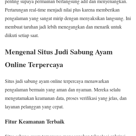
penting supaya permainan berlangsung adil dan menyenangkan.
Pertarungan real-time menjadi nilai plus karena memberikan
pengalaman yang sangat mirip dengan menyaksikan langsung. Ini
membuat taruhan jadi lebih menegangkan dan menarik untuk
diikuti setiap saat.
Mengenal Situs Judi Sabung Ayam
Online Terpercaya
Situs judi sabung ayam online terpercaya menawarkan
pengalaman bermain yang aman dan nyaman. Mereka selalu
mengutamakan keamanan data, proses verifikasi yang jelas, dan
layanan pelanggan yang cepat.
Fitur Keamanan Terbaik