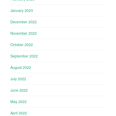
January 2023
December 2022
November 2022
October 2022
September 2022
August 2022
July 2022
June 2022
May 2022
April 2022