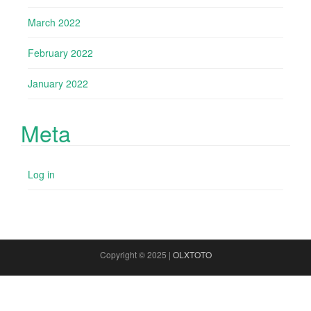
March 2022
February 2022
January 2022
Meta
Log in
Copyright © 2025 |
OLXTOTO