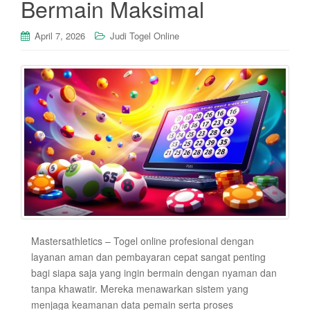
Bermain Maksimal
April 7, 2026
Judi Togel Online
Mastersathletics – Togel online profesional dengan
layanan aman dan pembayaran cepat sangat penting
bagi siapa saja yang ingin bermain dengan nyaman dan
tanpa khawatir. Mereka menawarkan sistem yang
menjaga keamanan data pemain serta proses