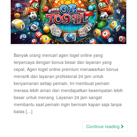
Banyak orang mencari agen togel online yang
terpercaya dengan bonus besar dan layanan yang
cepat. Agen togel online premium menawarkan bonus
menarik dan layanan profesional 24 jam untuk
kenyamanan setiap pemain. Ini membuat pemain
merasa lebih aman dan mendapatkan kesempatan lebih
besar untuk menang. Layanan 24 jam sangat
membantu saat pemain ingin bermain kapan saja tanpa
batas […]
Continue reading