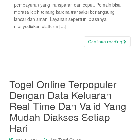
pembayaran yang transparan dan cepat. Pemain bisa
merasa lebih tenang karena transaksi berlangsung
lancar dan aman. Layanan seperti ini biasanya
menyediakan platform […]
Continue reading
Togel Online Terpopuler
Dengan Data Keluaran
Real Time Dan Valid Yang
Mudah Diakses Setiap
Hari
April 6, 2026
Judi Togel Online