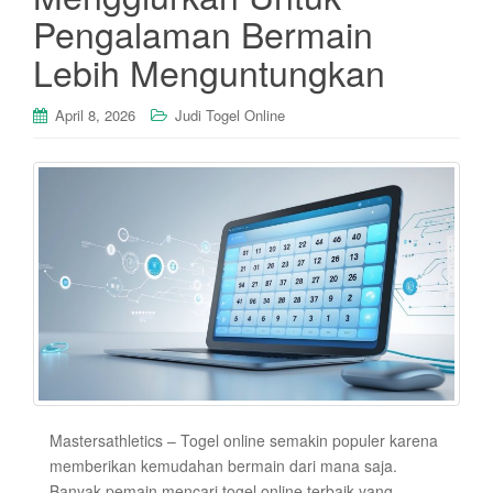
Pengalaman Bermain
Lebih Menguntungkan
April 8, 2026
Judi Togel Online
Mastersathletics – Togel online semakin populer karena
memberikan kemudahan bermain dari mana saja.
Banyak pemain mencari togel online terbaik yang