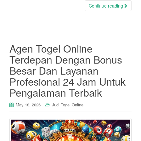
Continue reading
Agen Togel Online
Terdepan Dengan Bonus
Besar Dan Layanan
Profesional 24 Jam Untuk
Pengalaman Terbaik
May 18, 2026
Judi Togel Online