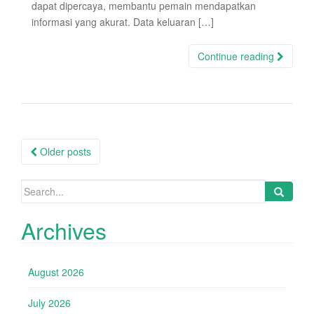
dapat dipercaya, membantu pemain mendapatkan
informasi yang akurat. Data keluaran […]
Continue reading
Posts
Older posts
navigation
Search
for:
Archives
August 2026
July 2026