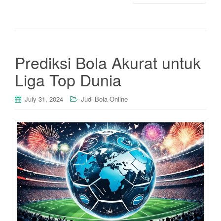
Prediksi Bola Akurat untuk
Liga Top Dunia
July 31, 2024
Judi Bola Online