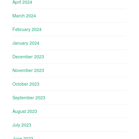
April 2024
March 2024
February 2024
January 2024
December 2023
November 2023
October 2023
September 2023
August 2023
July 2023
June 2023