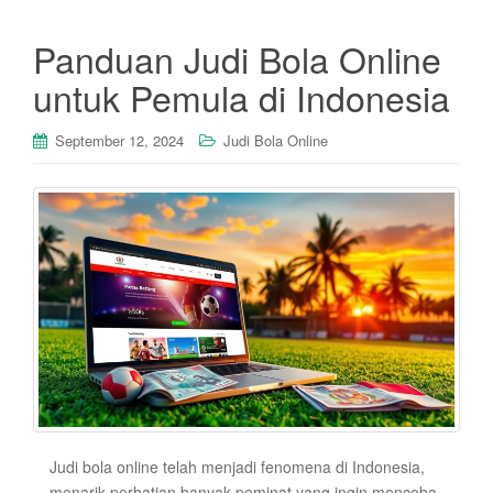
Panduan Judi Bola Online
untuk Pemula di Indonesia
September 12, 2024
Judi Bola Online
Judi bola online telah menjadi fenomena di Indonesia,
menarik perhatian banyak peminat yang ingin mencoba