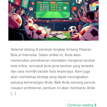
Selamat datang di panduan lengkap tentang Pasaran
Bola di Indonesia. Dalam artikel ini, Anda akan
menemukan pemahaman mendalam mengenai taruhan
bola online, termasuk jenis-jenis taruhan yang tersedia
dan cara memilih bandar bola terpercaya. Kami juga
akan membahas strategi yang dapat meningkatkan
peluang kemenangan Anda. Baik Anda seorang pemula
maupun profesional, panduan ini akan membantu Anda
[…]
Continue reading