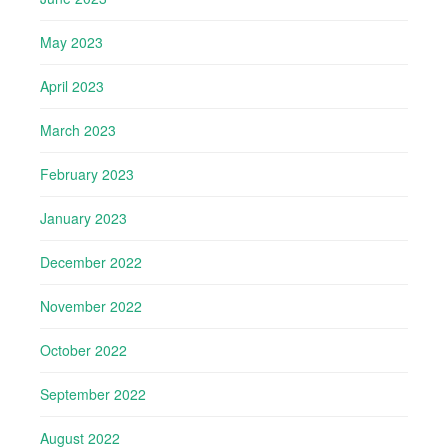
May 2023
April 2023
March 2023
February 2023
January 2023
December 2022
November 2022
October 2022
September 2022
August 2022