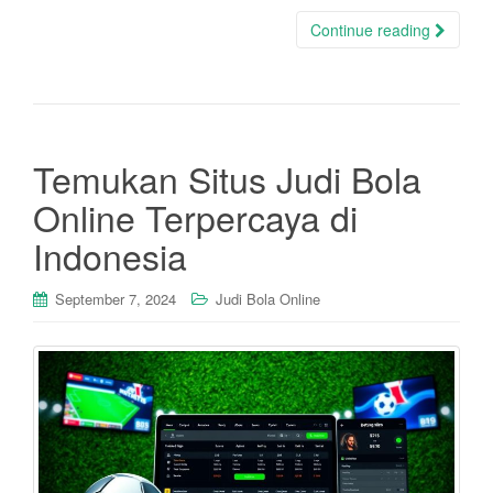
Continue reading
Temukan Situs Judi Bola
Online Terpercaya di
Indonesia
September 7, 2024
Judi Bola Online