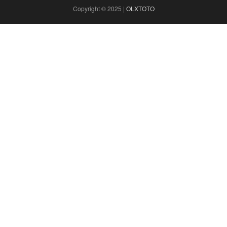
Copyright © 2025 |
OLXTOTO