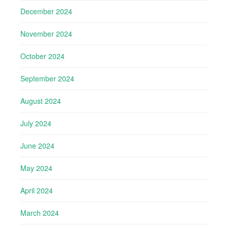
December 2024
November 2024
October 2024
September 2024
August 2024
July 2024
June 2024
May 2024
April 2024
March 2024