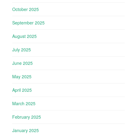
October 2025
September 2025
August 2025
July 2025
June 2025
May 2025
April 2025
March 2025
February 2025
January 2025