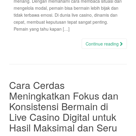
menang. Dengan memahami cara membaca situasi dan
mengelola modal, pemain bisa bermain lebih bijak dan
tidak terbawa emosi. Di dunia live casino, dinamis dan
cepat, membuat keputusan tepat sangat penting.
Pemain yang tahu kapan […]
Continue reading
Cara Cerdas
Meningkatkan Fokus dan
Konsistensi Bermain di
Live Casino Digital untuk
Hasil Maksimal dan Seru