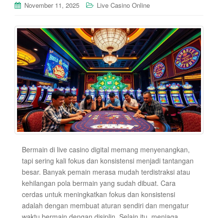
November 11, 2025
Live Casino Online
Bermain di live casino digital memang menyenangkan,
tapi sering kali fokus dan konsistensi menjadi tantangan
besar. Banyak pemain merasa mudah terdistraksi atau
kehilangan pola bermain yang sudah dibuat. Cara
cerdas untuk meningkatkan fokus dan konsistensi
adalah dengan membuat aturan sendiri dan mengatur
waktu bermain dengan disiplin. Selain itu, menjaga