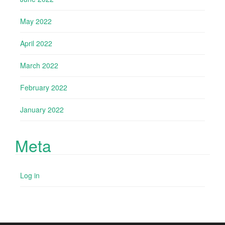
May 2022
April 2022
March 2022
February 2022
January 2022
Meta
Log in