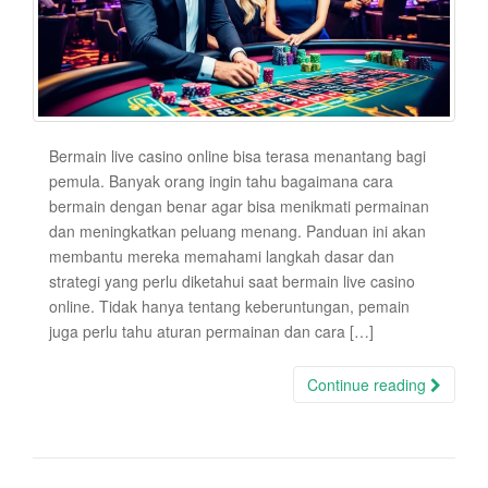
Bermain live casino online bisa terasa menantang bagi
pemula. Banyak orang ingin tahu bagaimana cara
bermain dengan benar agar bisa menikmati permainan
dan meningkatkan peluang menang. Panduan ini akan
membantu mereka memahami langkah dasar dan
strategi yang perlu diketahui saat bermain live casino
online. Tidak hanya tentang keberuntungan, pemain
juga perlu tahu aturan permainan dan cara […]
Continue reading