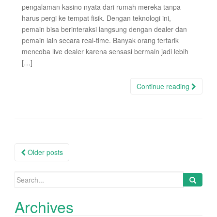
pengalaman kasino nyata dari rumah mereka tanpa
harus pergi ke tempat fisik. Dengan teknologi ini,
pemain bisa berinteraksi langsung dengan dealer dan
pemain lain secara real-time. Banyak orang tertarik
mencoba live dealer karena sensasi bermain jadi lebih
[…]
Continue reading
Posts
Older posts
navigation
Search
for:
Archives