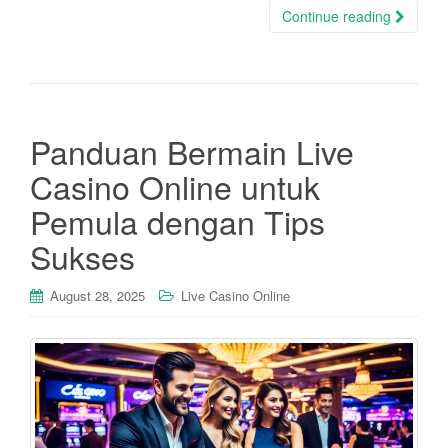
Continue reading
Panduan Bermain Live
Casino Online untuk
Pemula dengan Tips
Sukses
August 28, 2025
Live Casino Online