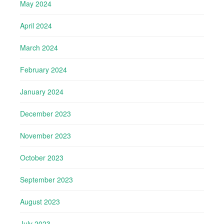
May 2024
April 2024
March 2024
February 2024
January 2024
December 2023
November 2023
October 2023
September 2023
August 2023
July 2023