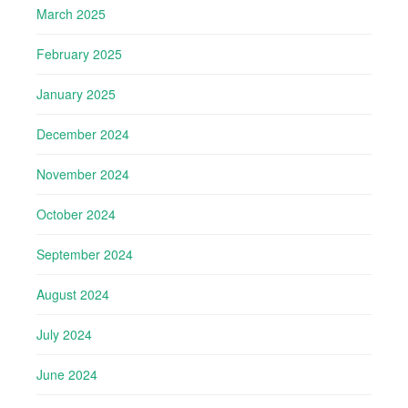
March 2025
February 2025
January 2025
December 2024
November 2024
October 2024
September 2024
August 2024
July 2024
June 2024