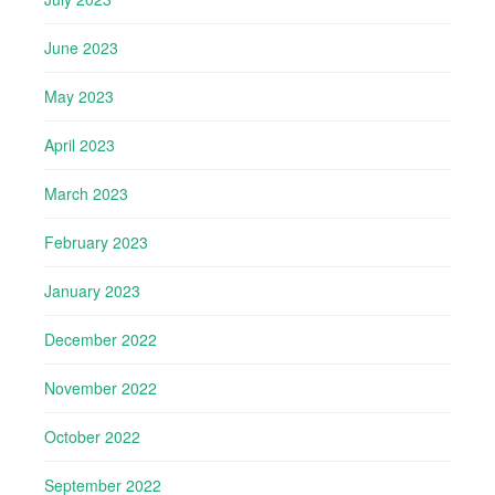
June 2023
May 2023
April 2023
March 2023
February 2023
January 2023
December 2022
November 2022
October 2022
September 2022