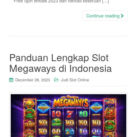
Free Spin terbaik 2023 dan nikmati keseruan […]
Continue reading
Panduan Lengkap Slot
Megaways di Indonesia
December 28, 2023
Judi Slot Online