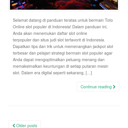
Selamat datang di panduan teratas untuk bermain Toto
Online slot populer di Indonesia! Dalam panduan ini,
Anda akan menemukan daftar slot online
terpopuler dan situs judi slot terfavorit di Indonesia.
Dapatkan tips dan trik untuk memenangkan jackpot slot
terbesar dan pelajari strategi bermain slot populer agar
Anda dapat mengoptimalkan peluang menang dan
memaksimalkan keuntungan di setiap putaran mesin
slot. Dalam era digital seperti sekarang, […]
Continue reading
Posts
Older posts