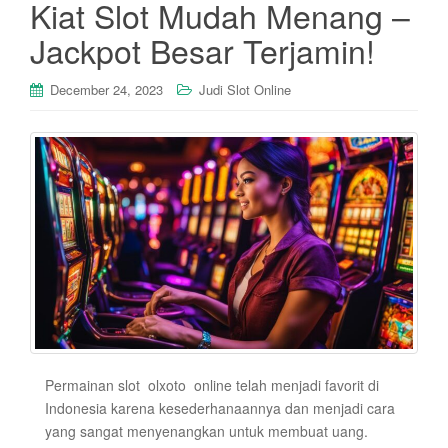
Kiat Slot Mudah Menang –
Jackpot Besar Terjamin!
December 24, 2023
Judi Slot Online
Permainan slot olxoto online telah menjadi favorit di
Indonesia karena kesederhanaannya dan menjadi cara
yang sangat menyenangkan untuk membuat uang.