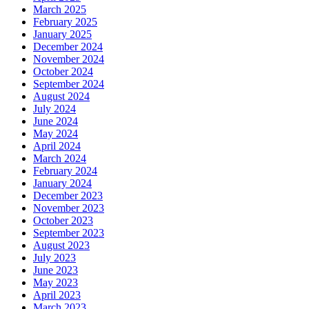
March 2025
February 2025
January 2025
December 2024
November 2024
October 2024
September 2024
August 2024
July 2024
June 2024
May 2024
April 2024
March 2024
February 2024
January 2024
December 2023
November 2023
October 2023
September 2023
August 2023
July 2023
June 2023
May 2023
April 2023
March 2023