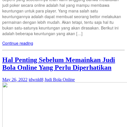
judi poker secara online adalah hal yang mampu membawa
keuntungan untuk para player. Yang mana salah satu
keuntungannya adalah dapat membuat seorang bettor melakukan
permainan dengan lebih mudah. Akan tetapi, tentu saja hal itu
bukan satu-satunya keuntungan yang akan dirasakan. Berikut ini
adalah beberapa keuntungan yang akan […]
Continue reading
Hal Penting Sebelum Memainkan Judi
Bola Online Yang Perlu Diperhatikan
May 26, 2022
idwnld8
Judi Bola Online