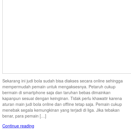
Sekarang ini judi bola sudah bisa diakses secara online sehingga
mempermudah pemain untuk mengaksesnya. Petaruh cukup
bermain di smartphone saja dan taruhan bebas dimainkan
kapanpun sesuai dengan keinginan. Tidak perlu khawatir karena
aturan main judi bola online dan offline tetap saja. Pemain cukup
menebak segala kemungkinan yang terjadi di liga. Jika tebakan
benar, para pemain […]
Continue reading