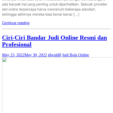
ada banyak hal yang penting untuk diperhatikan. Sebuah provider
slot online terpercaya harus memenuhi beberapa standart,
sehingga akhirnya mereka bisa benar-benar […]
Continue reading
Ciri-Ciri Bandar Judi Online Resmi dan
Profesional
May 23, 2022
May 30, 2022
idwnld8
Judi Bola Online