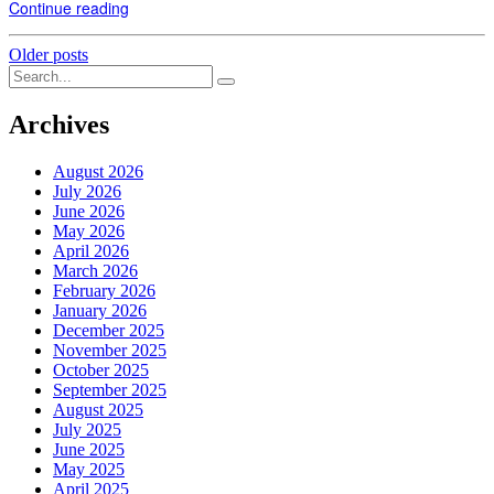
Continue reading
Posts
Older posts
Search
navigation
for:
Archives
August 2026
July 2026
June 2026
May 2026
April 2026
March 2026
February 2026
January 2026
December 2025
November 2025
October 2025
September 2025
August 2025
July 2025
June 2025
May 2025
April 2025