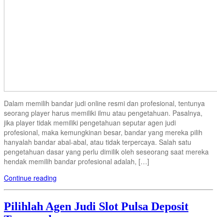
Dalam memilih bandar judi online resmi dan profesional, tentunya
seorang player harus memiliki ilmu atau pengetahuan. Pasalnya,
jika player tidak memiliki pengetahuan seputar agen judi
profesional, maka kemungkinan besar, bandar yang mereka pilih
hanyalah bandar abal-abal, atau tidak terpercaya. Salah satu
pengetahuan dasar yang perlu dimilik oleh seseorang saat mereka
hendak memilih bandar profesional adalah, […]
Continue reading
Pilihlah Agen Judi Slot Pulsa Deposit