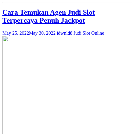
Cara Temukan Agen Judi Slot
Terpercaya Penuh Jackpot
May 25, 2022
May 30, 2022
idwnld8
Judi Slot Online