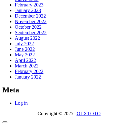
February 2023
January 2023
December 2022
November 2022
October 2022
September 2022
August 2022
July 2022
June 2022
May 2022
April 2022
March 2022
February 2022
January 2022
Meta
Log in
Copyright © 2025 |
OLXTOTO