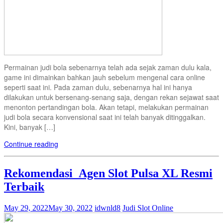
Permainan judi bola sebenarnya telah ada sejak zaman dulu kala,
game ini dimainkan bahkan jauh sebelum mengenal cara online
seperti saat ini. Pada zaman dulu, sebenarnya hal ini hanya
dilakukan untuk bersenang-senang saja, dengan rekan sejawat saat
menonton pertandingan bola. Akan tetapi, melakukan permainan
judi bola secara konvensional saat ini telah banyak ditinggalkan.
Kini, banyak […]
Continue reading
Rekomendasi Agen Slot Pulsa XL Resmi
Terbaik
May 29, 2022
May 30, 2022
idwnld8
Judi Slot Online