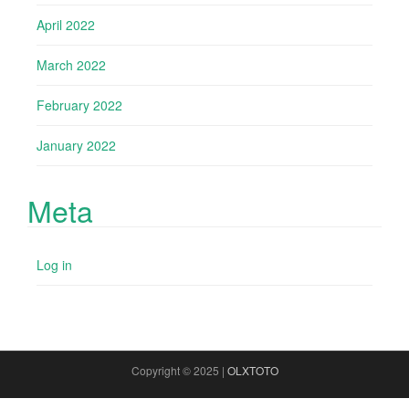
April 2022
March 2022
February 2022
January 2022
Meta
Log in
Copyright © 2025 |
OLXTOTO