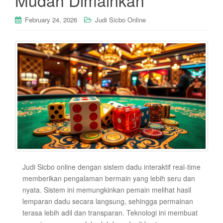
Mudah Dimainkan
February 24, 2026
Judi Sicbo Online
Judi Sicbo online dengan sistem dadu interaktif real-time
memberikan pengalaman bermain yang lebih seru dan
nyata. Sistem ini memungkinkan pemain melihat hasil
lemparan dadu secara langsung, sehingga permainan
terasa lebih adil dan transparan. Teknologi ini membuat