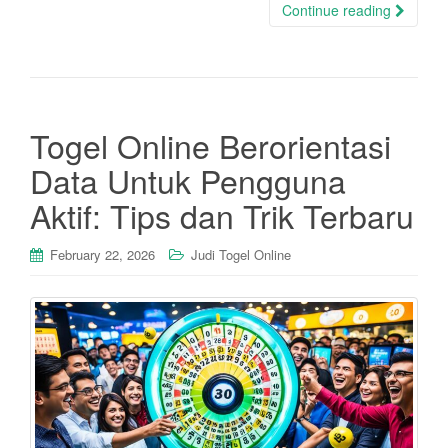
Continue reading
Togel Online Berorientasi
Data Untuk Pengguna
Aktif: Tips dan Trik Terbaru
February 22, 2026
Judi Togel Online