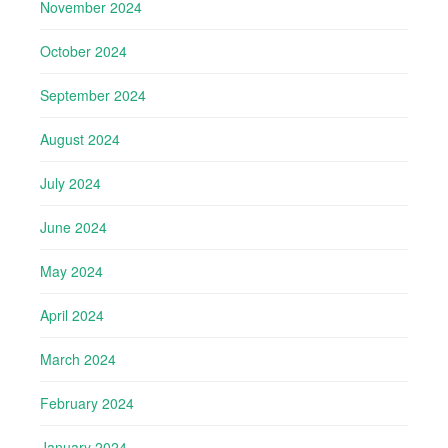
November 2024
October 2024
September 2024
August 2024
July 2024
June 2024
May 2024
April 2024
March 2024
February 2024
January 2024