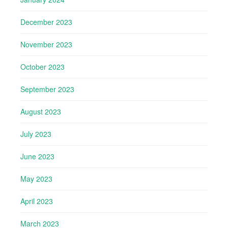
December 2023
November 2023
October 2023
September 2023
August 2023
July 2023
June 2023
May 2023
April 2023
March 2023