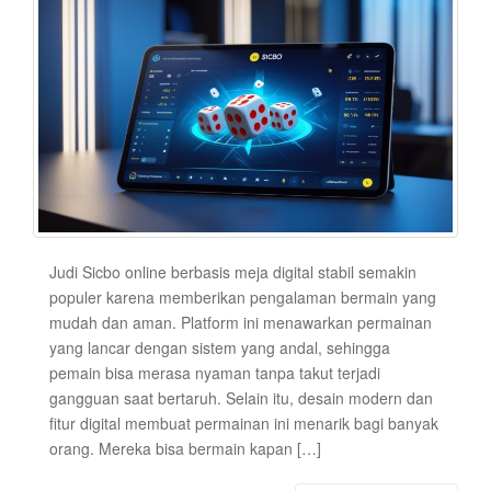
Judi Sicbo online berbasis meja digital stabil semakin
populer karena memberikan pengalaman bermain yang
mudah dan aman. Platform ini menawarkan permainan
yang lancar dengan sistem yang andal, sehingga
pemain bisa merasa nyaman tanpa takut terjadi
gangguan saat bertaruh. Selain itu, desain modern dan
fitur digital membuat permainan ini menarik bagi banyak
orang. Mereka bisa bermain kapan […]