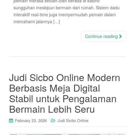
pemain merasa seolah-olah berada di kasino
sungguhan meskipun bermain dari rumah. Sistem dadu
interaktif real-time juga mempermudah pemain dalam
memahami jalannya […]
Continue reading
Judi Sicbo Online Modern
Berbasis Meja Digital
Stabil untuk Pengalaman
Bermain Lebih Seru
February 23, 2026
Judi Sicbo Online