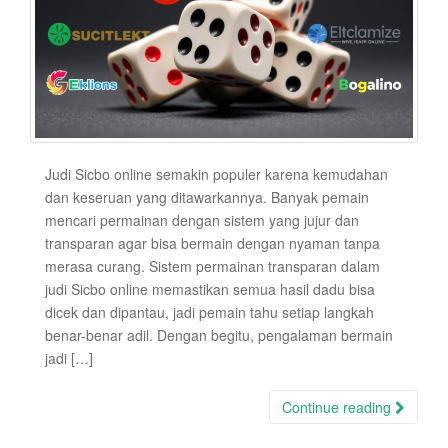
Judi Sicbo online semakin populer karena kemudahan
dan keseruan yang ditawarkannya. Banyak pemain
mencari permainan dengan sistem yang jujur dan
transparan agar bisa bermain dengan nyaman tanpa
merasa curang. Sistem permainan transparan dalam
judi Sicbo online memastikan semua hasil dadu bisa
dicek dan dipantau, jadi pemain tahu setiap langkah
benar-benar adil. Dengan begitu, pengalaman bermain
jadi […]
Continue reading