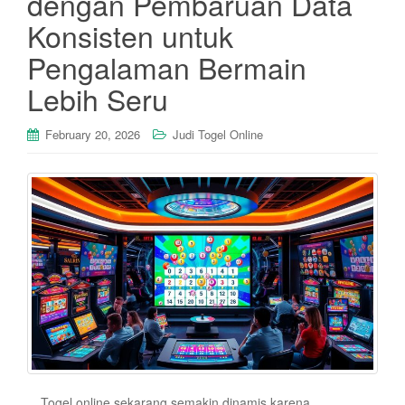
dengan Pembaruan Data
Konsisten untuk
Pengalaman Bermain
Lebih Seru
February 20, 2026
Judi Togel Online
Togel online sekarang semakin dinamis karena