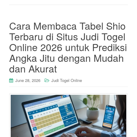
Cara Membaca Tabel Shio
Terbaru di Situs Judi Togel
Online 2026 untuk Prediksi
Angka Jitu dengan Mudah
dan Akurat
June 28, 2026
Judi Togel Online