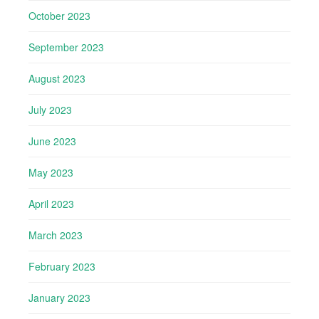
October 2023
September 2023
August 2023
July 2023
June 2023
May 2023
April 2023
March 2023
February 2023
January 2023