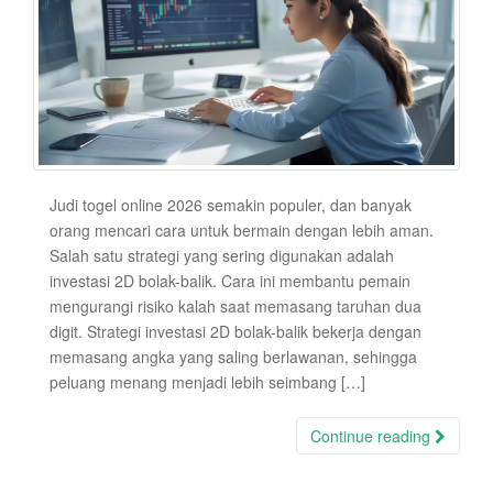
Judi togel online 2026 semakin populer, dan banyak
orang mencari cara untuk bermain dengan lebih aman.
Salah satu strategi yang sering digunakan adalah
investasi 2D bolak-balik. Cara ini membantu pemain
mengurangi risiko kalah saat memasang taruhan dua
digit. Strategi investasi 2D bolak-balik bekerja dengan
memasang angka yang saling berlawanan, sehingga
peluang menang menjadi lebih seimbang […]
Continue reading