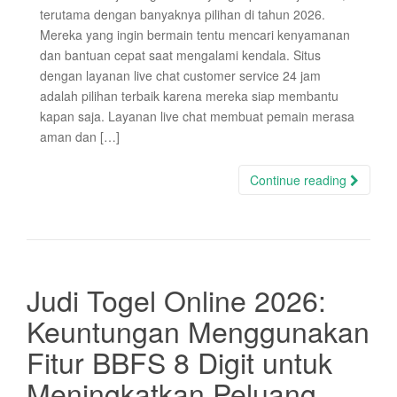
terutama dengan banyaknya pilihan di tahun 2026.
Mereka yang ingin bermain tentu mencari kenyamanan
dan bantuan cepat saat mengalami kendala. Situs
dengan layanan live chat customer service 24 jam
adalah pilihan terbaik karena mereka siap membantu
kapan saja. Layanan live chat membuat pemain merasa
aman dan […]
Continue reading
Judi Togel Online 2026:
Keuntungan Menggunakan
Fitur BBFS 8 Digit untuk
Meningkatkan Peluang