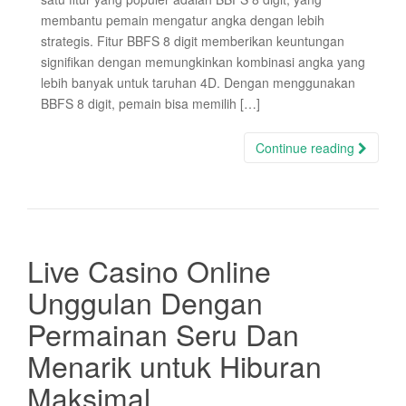
membantu pemain mengatur angka dengan lebih
strategis. Fitur BBFS 8 digit memberikan keuntungan
signifikan dengan memungkinkan kombinasi angka yang
lebih banyak untuk taruhan 4D. Dengan menggunakan
BBFS 8 digit, pemain bisa memilih […]
Continue reading
Live Casino Online
Unggulan Dengan
Permainan Seru Dan
Menarik untuk Hiburan
Maksimal