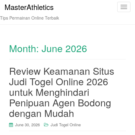
MasterAthletics
T
o
Tips Permainan Online Terbaik
g
g
l
e
Month:
June 2026
n
a
v
Review Keamanan Situs
i
Judi Togel Online 2026
g
a
untuk Menghindari
t
i
Penipuan Agen Bodong
o
dengan Mudah
n
June 30, 2026
Judi Togel Online