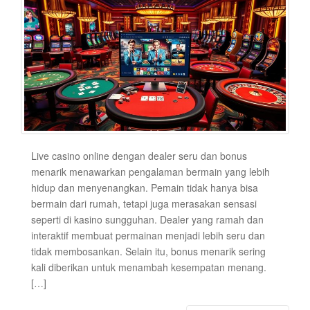
Live casino online dengan dealer seru dan bonus
menarik menawarkan pengalaman bermain yang lebih
hidup dan menyenangkan. Pemain tidak hanya bisa
bermain dari rumah, tetapi juga merasakan sensasi
seperti di kasino sungguhan. Dealer yang ramah dan
interaktif membuat permainan menjadi lebih seru dan
tidak membosankan. Selain itu, bonus menarik sering
kali diberikan untuk menambah kesempatan menang.
[…]