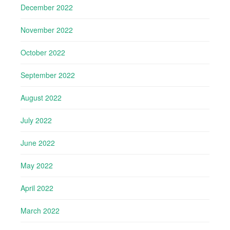
December 2022
November 2022
October 2022
September 2022
August 2022
July 2022
June 2022
May 2022
April 2022
March 2022