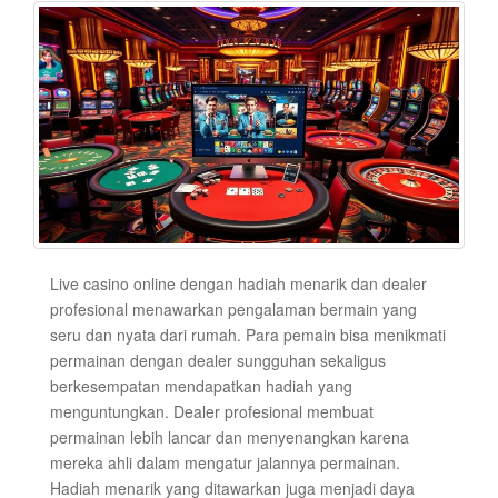
Live casino online dengan hadiah menarik dan dealer
profesional menawarkan pengalaman bermain yang
seru dan nyata dari rumah. Para pemain bisa menikmati
permainan dengan dealer sungguhan sekaligus
berkesempatan mendapatkan hadiah yang
menguntungkan. Dealer profesional membuat
permainan lebih lancar dan menyenangkan karena
mereka ahli dalam mengatur jalannya permainan.
Hadiah menarik yang ditawarkan juga menjadi daya