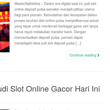
MasterSathletics – Dalam era digital saat ini, judi slot
online deposit pulsa semakin menjadi pilihan utama
bagi para pemain. Kemudahan dan kecepatan dalam
proses taruhan slot online pulsa menjadikannya solusi
yang tepat untuk menikmati berbagai game slot tanpa
harus repot melakukan transfer bank. Dengan
memanfaatkan deposit pulsa, pemain dapat
menjelajahi situs judi slot deposit pulsa […]
Continue reading
i Slot Online Gacor Hari Ini