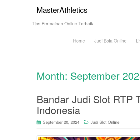
MasterAthletics
Tips Permainan Online Terbaik
Home
Judi Bola Online
L
Month:
September 202
Bandar Judi Slot RTP T
Indonesia
September 20, 2024
Judi Slot Online