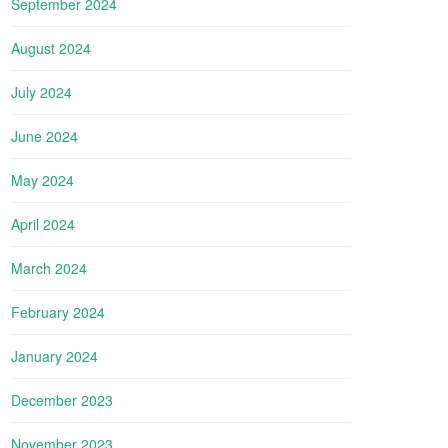
September 2024
August 2024
July 2024
June 2024
May 2024
April 2024
March 2024
February 2024
January 2024
December 2023
November 2023