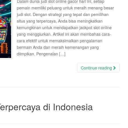
Dalam dunia judi slot online gacor hari ini, setiap
pemain memiliki peluang untuk meraih menang besar
judi slot. Dengan strategi yang tepat dan pemilihan
situs yang terpercaya, Anda bisa meningkatkan
kemungkinan untuk mendapatkan jackpot slot online
yang menggiurkan. Artikel ini akan membahas cara-
cara efektif untuk memaksimalkan pengalaman
bermain Anda dan meraih kemenangan yang
diimpikan. Pengenalan […]
Continue reading
Terpercaya di Indonesia