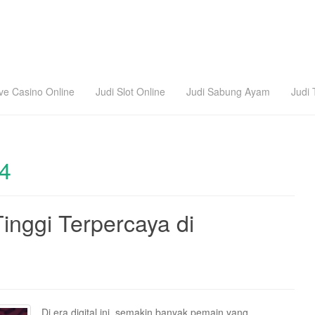
ive Casino Online
Judi Slot Online
Judi Sabung Ayam
Judi 
4
inggi Terpercaya di
Di era digital ini, semakin banyak pemain yang