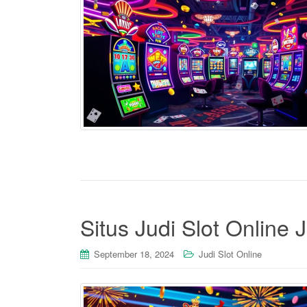
Situs Judi Slot Online 
September 18, 2024
Judi Slot Online