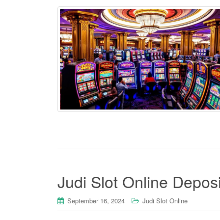
Judi Slot Online Depos
September 16, 2024
Judi Slot Online