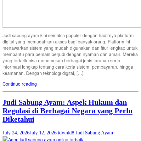
Judi sabung ayam kini semakin populer dengan hadirnya platform
digital yang memudahkan akses bagi banyak orang. Platform ini
menawarkan sistem yang mudah digunakan dan fitur lengkap untuk
membantu para pemain berjudi dengan nyaman dan aman. Mereka
yang tertarik bisa menemukan berbagai jenis taruhan serta
informasi lengkap tentang cara kerja sistem, pembayaran, hingga
keamanan. Dengan teknologi digital, […]
Continue reading
Judi Sabung Ayam: Aspek Hukum dan
Regulasi di Berbagai Negara yang Perlu
Diketahui
July 24, 2026
July 12, 2026
idwnld8
Judi Sabung Ayam