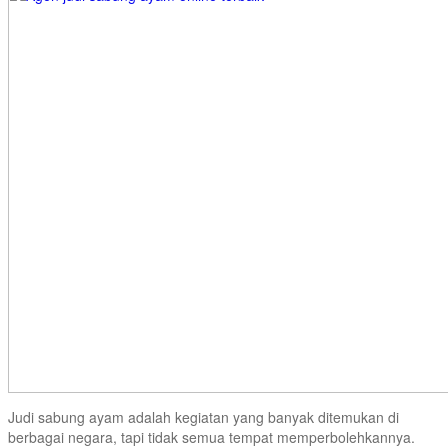
Judi sabung ayam adalah kegiatan yang banyak ditemukan di
berbagai negara, tapi tidak semua tempat memperbolehkannya.