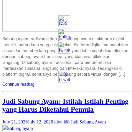
Sabung ayam tradisional dan judi sabung ayam di platform digital
memiliki perbedaan yang cukup jelas. Platform digital memudahkan
akses dan memberikan pengalaman yang lebih cepat dibandingkan
dengan sabung ayam tradisional yang biasanya dilakukan
langsung. Di sabung ayam tradisional, para penonton bisa
merasakan suasana langsung dan interaksi nyata, sedangkan di
platform digital, semuanya berlangsung secara virtual dengan […]
Continue reading
Judi Sabung Ayam: Istilah-Istilah Penting
yang Harus Diketahui Pemula
July 21, 2026
July 12, 2026
idwnld8
Judi Sabung Ayam