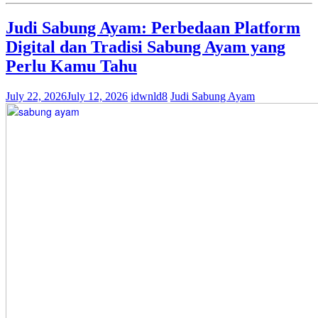
Judi Sabung Ayam: Perbedaan Platform
Digital dan Tradisi Sabung Ayam yang
Perlu Kamu Tahu
July 22, 2026
July 12, 2026
idwnld8
Judi Sabung Ayam