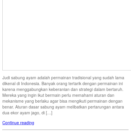
Judi sabung ayam adalah permainan tradisional yang sudah lama
dikenal di Indonesia. Banyak orang tertarik dengan permainan ini
karena menggabungkan keberanian dan strategi dalam bertaruh.
Mereka yang ingin ikut bermain perlu memahami aturan dan
mekanisme yang berlaku agar bisa mengikuti permainan dengan
benar. Aturan dasar sabung ayam melibatkan pertarungan antara
dua ekor ayam jago, di […]
Continue reading