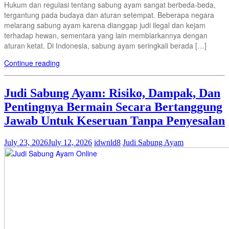
Hukum dan regulasi tentang sabung ayam sangat berbeda-beda,
tergantung pada budaya dan aturan setempat. Beberapa negara
melarang sabung ayam karena dianggap judi ilegal dan kejam
terhadap hewan, sementara yang lain membiarkannya dengan
aturan ketat. Di Indonesia, sabung ayam seringkali berada […]
Continue reading
Judi Sabung Ayam: Risiko, Dampak, Dan
Pentingnya Bermain Secara Bertanggung
Jawab Untuk Keseruan Tanpa Penyesalan
July 23, 2026
July 12, 2026
idwnld8
Judi Sabung Ayam