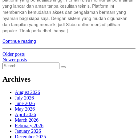
yang lancar dan aman tanpa kesulitan teknis. Platform ini
memberikan kemudahan akses dan pengalaman bermain yang
nyaman bagi siapa saja. Dengan sistem yang mudah digunakan
dan tampilan yang menarik, judi Sicbo online menjadi pilihan
populer. Tidak perlu ribet, hanya […]
Continue reading
Posts
Older posts
Newer posts
navigation
Search
for:
Archives
August 2026
July 2026
June 2026
May 2026
April 2026
March 2026
February 2026
January 2026
December 2025