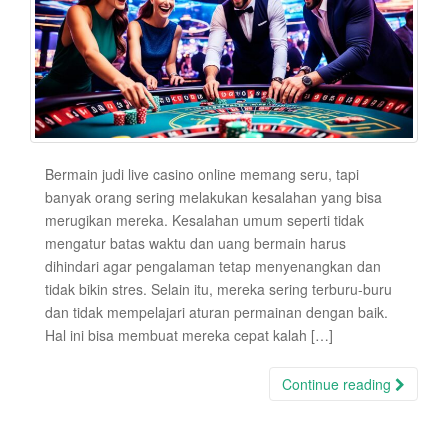
Bermain judi live casino online memang seru, tapi
banyak orang sering melakukan kesalahan yang bisa
merugikan mereka. Kesalahan umum seperti tidak
mengatur batas waktu dan uang bermain harus
dihindari agar pengalaman tetap menyenangkan dan
tidak bikin stres. Selain itu, mereka sering terburu-buru
dan tidak mempelajari aturan permainan dengan baik.
Hal ini bisa membuat mereka cepat kalah […]
Continue reading