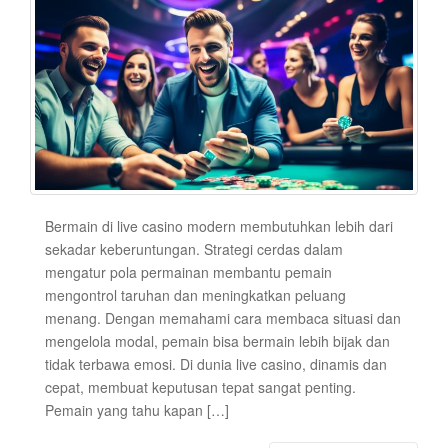
Bermain di live casino modern membutuhkan lebih dari
sekadar keberuntungan. Strategi cerdas dalam
mengatur pola permainan membantu pemain
mengontrol taruhan dan meningkatkan peluang
menang. Dengan memahami cara membaca situasi dan
mengelola modal, pemain bisa bermain lebih bijak dan
tidak terbawa emosi. Di dunia live casino, dinamis dan
cepat, membuat keputusan tepat sangat penting.
Pemain yang tahu kapan […]