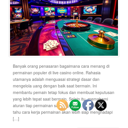
Banyak orang penasaran bagaimana cara menang di
permainan populer di live casino online. Rahasia
utamanya adalah menguasai strategi dasar dan
mengelola uang dengan baik saat bermain. Ini
membantu pemain tetap fokus dan membuat keputusan
yang lebih tepat saat bermain. Selain itu, memahami
aturan tiap permainan sangat penting. Pemain yang
tahu cara kerja permainan akan lebih siap menghadapi
[…]