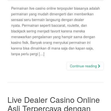
Permainan live casino online terpopuler biasanya adalah
permainan yang mudah dimengerti dan memberikan
sensasi seru bermain langsung dengan dealer
nyata. Permainan seperti baccarat, roulette, dan
blackjack sering menjadi favorit karena mereka
menawarkan pengalaman yang hampir sama dengan
kasino fisik. Banyak orang menyukai permainan ini
karena bisa dimainkan di mana saja dan kapan saja,
tanpa perlu pergi […]
Continue reading
Live Dealer Casino Online
Asli Terpercaya dengan