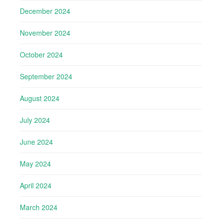
December 2024
November 2024
October 2024
September 2024
August 2024
July 2024
June 2024
May 2024
April 2024
March 2024