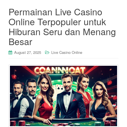
Permainan Live Casino
Online Terpopuler untuk
Hiburan Seru dan Menang
Besar
August 27, 2025
Live Casino Online