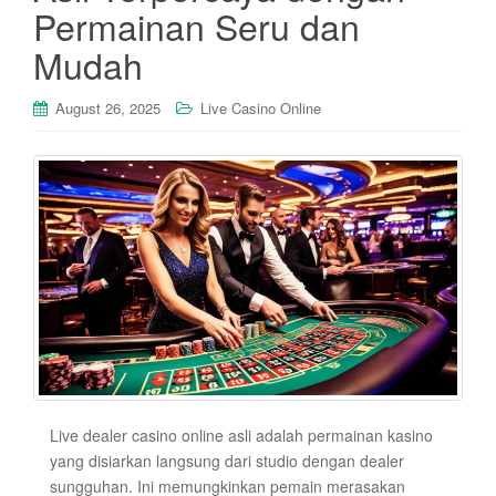
Permainan Seru dan
Mudah
August 26, 2025
Live Casino Online
Live dealer casino online asli adalah permainan kasino
yang disiarkan langsung dari studio dengan dealer
sungguhan. Ini memungkinkan pemain merasakan