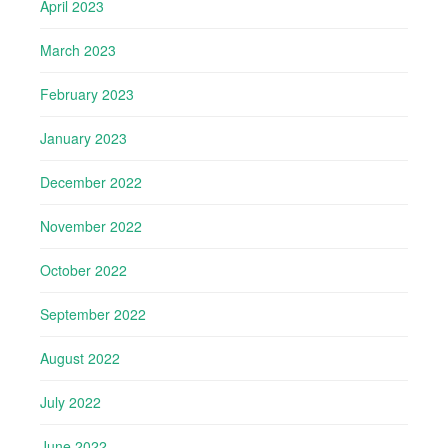
April 2023
March 2023
February 2023
January 2023
December 2022
November 2022
October 2022
September 2022
August 2022
July 2022
June 2022