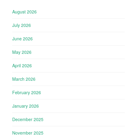
August 2026
July 2026
June 2026
May 2026
April 2026
March 2026
February 2026
January 2026
December 2025
November 2025