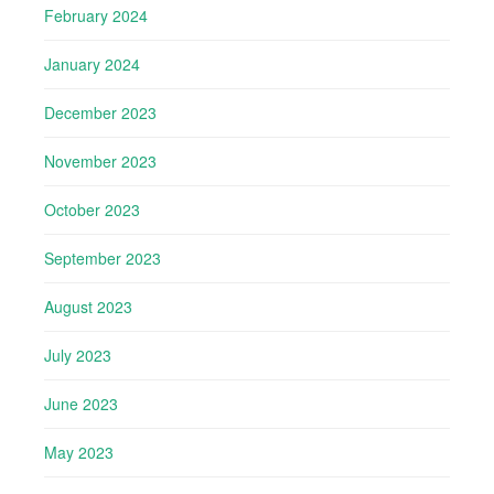
February 2024
January 2024
December 2023
November 2023
October 2023
September 2023
August 2023
July 2023
June 2023
May 2023