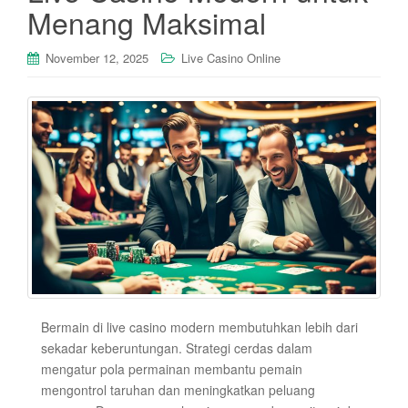
Menang Maksimal
November 12, 2025
Live Casino Online
Bermain di live casino modern membutuhkan lebih dari
sekadar keberuntungan. Strategi cerdas dalam
mengatur pola permainan membantu pemain
mengontrol taruhan dan meningkatkan peluang