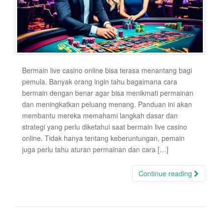
Bermain live casino online bisa terasa menantang bagi
pemula. Banyak orang ingin tahu bagaimana cara
bermain dengan benar agar bisa menikmati permainan
dan meningkatkan peluang menang. Panduan ini akan
membantu mereka memahami langkah dasar dan
strategi yang perlu diketahui saat bermain live casino
online. Tidak hanya tentang keberuntungan, pemain
juga perlu tahu aturan permainan dan cara […]
Continue reading