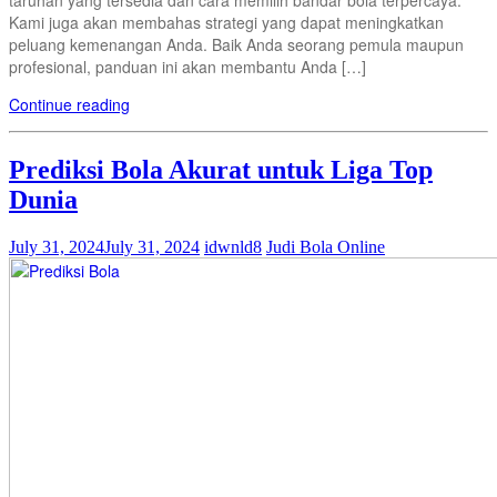
taruhan yang tersedia dan cara memilih bandar bola terpercaya.
Kami juga akan membahas strategi yang dapat meningkatkan
peluang kemenangan Anda. Baik Anda seorang pemula maupun
profesional, panduan ini akan membantu Anda […]
Continue reading
Prediksi Bola Akurat untuk Liga Top
Dunia
July 31, 2024
July 31, 2024
idwnld8
Judi Bola Online