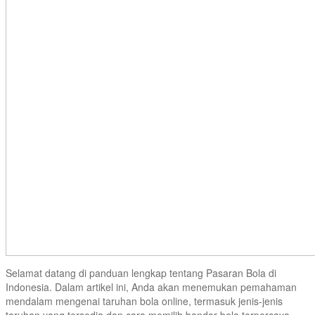
Selamat datang di panduan lengkap tentang Pasaran Bola di
Indonesia. Dalam artikel ini, Anda akan menemukan pemahaman
mendalam mengenai taruhan bola online, termasuk jenis-jenis