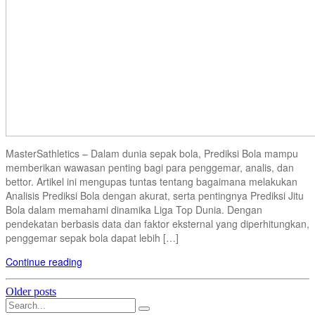
MasterSathletics – Dalam dunia sepak bola, Prediksi Bola mampu
memberikan wawasan penting bagi para penggemar, analis, dan
bettor. Artikel ini mengupas tuntas tentang bagaimana melakukan
Analisis Prediksi Bola dengan akurat, serta pentingnya Prediksi Jitu
Bola dalam memahami dinamika Liga Top Dunia. Dengan
pendekatan berbasis data dan faktor eksternal yang diperhitungkan,
penggemar sepak bola dapat lebih […]
Continue reading
Posts
Older posts
Search
navigation