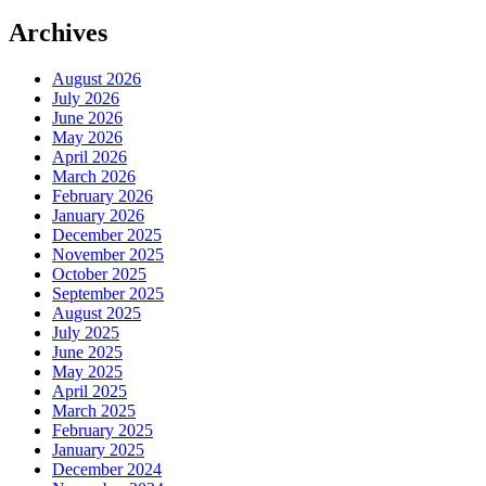
for:
Archives
August 2026
July 2026
June 2026
May 2026
April 2026
March 2026
February 2026
January 2026
December 2025
November 2025
October 2025
September 2025
August 2025
July 2025
June 2025
May 2025
April 2025
March 2025
February 2025
January 2025
December 2024