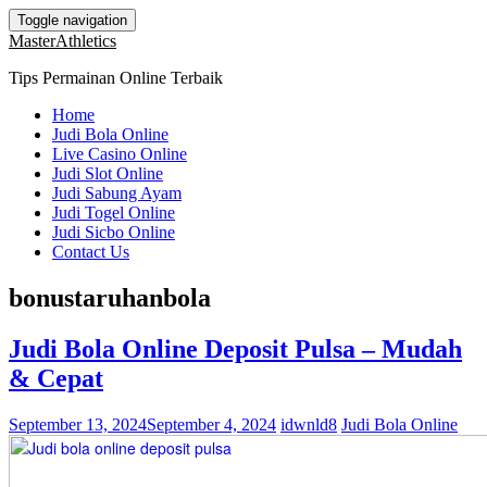
Toggle navigation
MasterAthletics
Tips Permainan Online Terbaik
Home
Judi Bola Online
Live Casino Online
Judi Slot Online
Judi Sabung Ayam
Judi Togel Online
Judi Sicbo Online
Contact Us
bonustaruhanbola
Judi Bola Online Deposit Pulsa – Mudah
& Cepat
September 13, 2024
September 4, 2024
idwnld8
Judi Bola Online