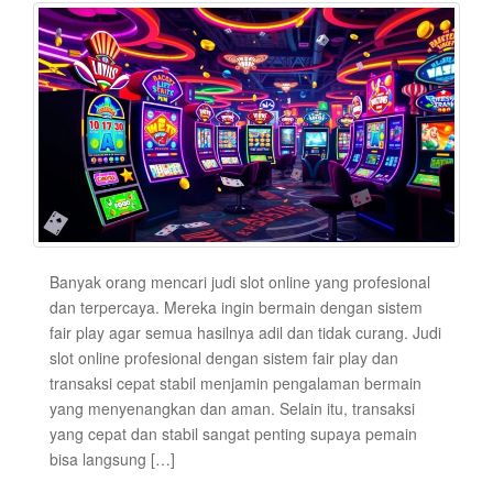
Banyak orang mencari judi slot online yang profesional
dan terpercaya. Mereka ingin bermain dengan sistem
fair play agar semua hasilnya adil dan tidak curang. Judi
slot online profesional dengan sistem fair play dan
transaksi cepat stabil menjamin pengalaman bermain
yang menyenangkan dan aman. Selain itu, transaksi
yang cepat dan stabil sangat penting supaya pemain
bisa langsung […]