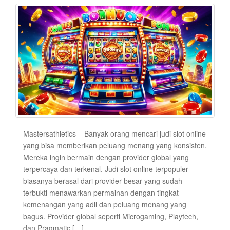
Mastersathletics – Banyak orang mencari judi slot online
yang bisa memberikan peluang menang yang konsisten.
Mereka ingin bermain dengan provider global yang
terpercaya dan terkenal. Judi slot online terpopuler
biasanya berasal dari provider besar yang sudah
terbukti menawarkan permainan dengan tingkat
kemenangan yang adil dan peluang menang yang
bagus. Provider global seperti Microgaming, Playtech,
dan Pragmatic […]