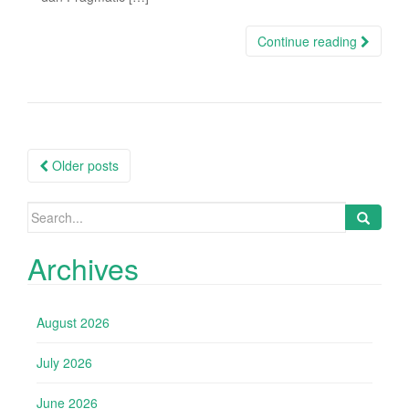
Continue reading
Posts
Older posts
navigation
Search
for:
Archives
August 2026
July 2026
June 2026