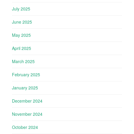
July 2025
June 2025
May 2025
April 2025
March 2025
February 2025
January 2025
December 2024
November 2024
October 2024