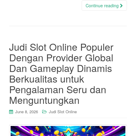
Continue reading
Judi Slot Online Populer
Dengan Provider Global
Dan Gameplay Dinamis
Berkualitas untuk
Pengalaman Seru dan
Menguntungkan
June 8, 2026
Judi Slot Online