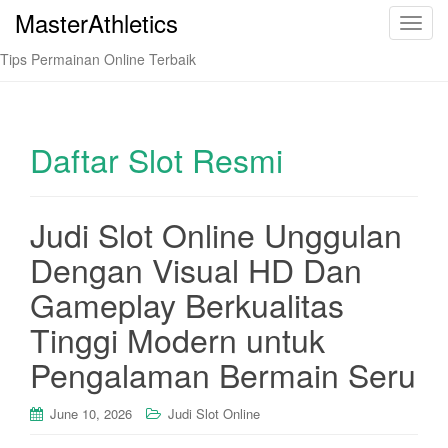
MasterAthletics
T
o
Tips Permainan Online Terbaik
g
g
l
e
Daftar Slot Resmi
n
a
v
Judi Slot Online Unggulan
i
Dengan Visual HD Dan
g
a
Gameplay Berkualitas
t
i
Tinggi Modern untuk
o
Pengalaman Bermain Seru
n
June 10, 2026
Judi Slot Online