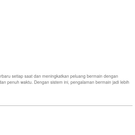
erbaru setiap saat dan meningkatkan peluang bermain dengan
an penuh waktu. Dengan sistem ini, pengalaman bermain jadi lebih