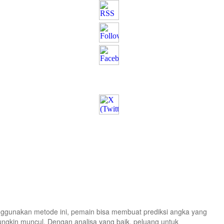
nggunakan metode ini, pemain bisa membuat prediksi angka yang
ungkin muncul. Dengan analisa yang baik, peluang untuk