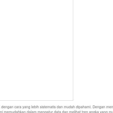
n dengan cara yang lebih sistematis dan mudah dipahami. Dengan me
r ini memudahkan dalam mengatur data dan melihat tren angka yang m