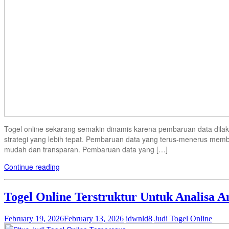
Togel online sekarang semakin dinamis karena pembaruan data dila
strategi yang lebih tepat. Pembaruan data yang terus-menerus memb
mudah dan transparan. Pembaruan data yang […]
Continue reading
Togel Online Terstruktur Untuk Analisa 
February 19, 2026
February 13, 2026
idwnld8
Judi Togel Online