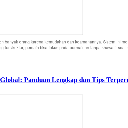
i oleh banyak orang karena kemudahan dan keamanannya. Sistem ini m
ng terstruktur, pemain bisa fokus pada permainan tanpa khawatir soal
n Global: Panduan Lengkap dan Tips Terper