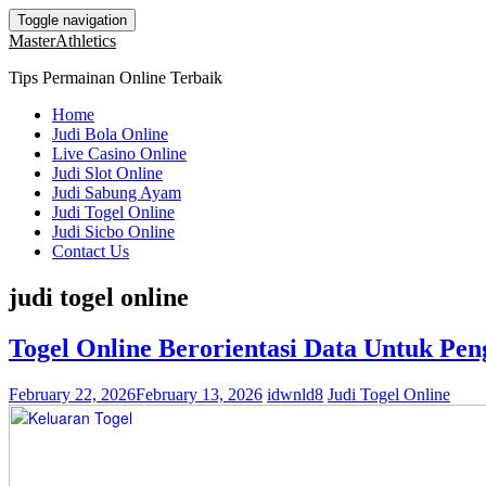
Toggle navigation
MasterAthletics
Tips Permainan Online Terbaik
Home
Judi Bola Online
Live Casino Online
Judi Slot Online
Judi Sabung Ayam
Judi Togel Online
Judi Sicbo Online
Contact Us
judi togel online
Togel Online Berorientasi Data Untuk Pen
February 22, 2026
February 13, 2026
idwnld8
Judi Togel Online