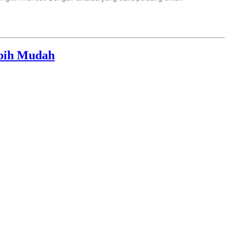
ebih Mudah