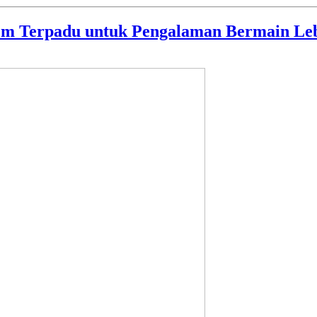
istem Terpadu untuk Pengalaman Bermain 