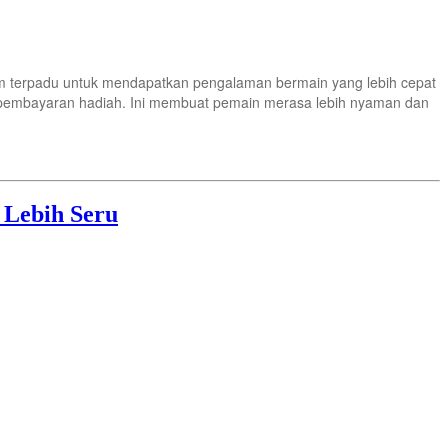
stem terpadu untuk mendapatkan pengalaman bermain yang lebih cepat
a pembayaran hadiah. Ini membuat pemain merasa lebih nyaman dan
 Lebih Seru