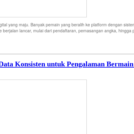
digital yang maju. Banyak pemain yang beralih ke platform dengan si
 berjalan lancar, mulai dari pendaftaran, pemasangan angka, hingg
Data Konsisten untuk Pengalaman Bermain