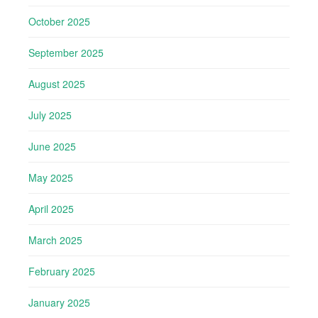
October 2025
September 2025
August 2025
July 2025
June 2025
May 2025
April 2025
March 2025
February 2025
January 2025