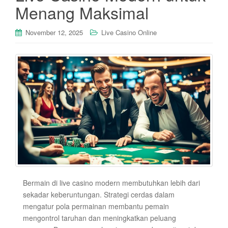
Menang Maksimal
November 12, 2025
Live Casino Online
Bermain di live casino modern membutuhkan lebih dari
sekadar keberuntungan. Strategi cerdas dalam
mengatur pola permainan membantu pemain
mengontrol taruhan dan meningkatkan peluang