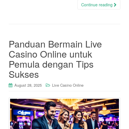
Continue reading
Panduan Bermain Live
Casino Online untuk
Pemula dengan Tips
Sukses
August 28, 2025
Live Casino Online