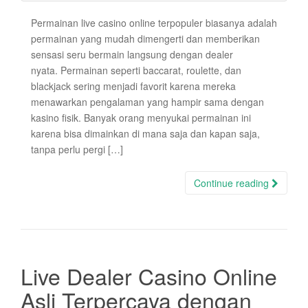
Permainan live casino online terpopuler biasanya adalah
permainan yang mudah dimengerti dan memberikan
sensasi seru bermain langsung dengan dealer
nyata. Permainan seperti baccarat, roulette, dan
blackjack sering menjadi favorit karena mereka
menawarkan pengalaman yang hampir sama dengan
kasino fisik. Banyak orang menyukai permainan ini
karena bisa dimainkan di mana saja dan kapan saja,
tanpa perlu pergi […]
Continue reading
Live Dealer Casino Online
Asli Terpercaya dengan