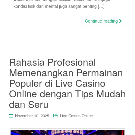
kondisi fisik dan mental juga sangat penting […]
Continue reading
Rahasia Profesional
Memenangkan Permainan
Populer di Live Casino
Online dengan Tips Mudah
dan Seru
November 10, 2025
Live Casino Online