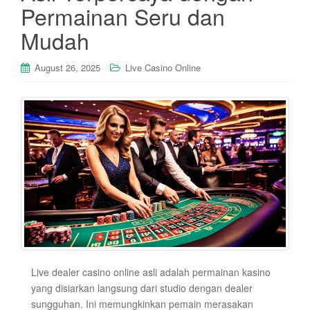
Permainan Seru dan
Mudah
August 26, 2025
Live Casino Online
Live dealer casino online asli adalah permainan kasino
yang disiarkan langsung dari studio dengan dealer
sungguhan. Ini memungkinkan pemain merasakan