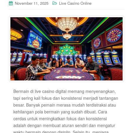
November 11, 2025
Live Casino Online
Bermain di live casino digital memang menyenangkan,
tapi sering kali fokus dan konsistensi menjadi tantangan
besar. Banyak pemain merasa mudah terdistraksi atau
kehilangan pola bermain yang sudah dibuat. Cara
cerdas untuk meningkatkan fokus dan konsistensi
adalah dengan membuat aturan sendiri dan mengatur
waktu bermain dengan disiplin. Selain itu, menjaga