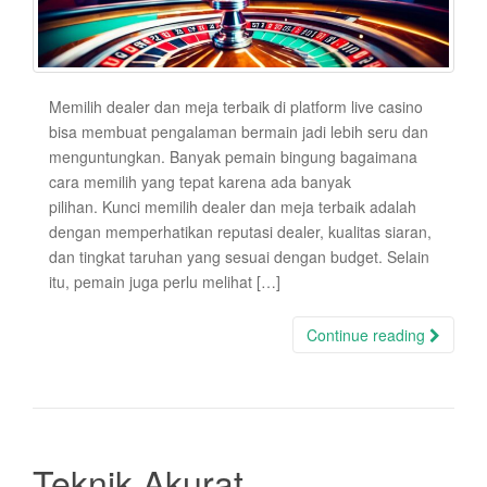
Memilih dealer dan meja terbaik di platform live casino
bisa membuat pengalaman bermain jadi lebih seru dan
menguntungkan. Banyak pemain bingung bagaimana
cara memilih yang tepat karena ada banyak
pilihan. Kunci memilih dealer dan meja terbaik adalah
dengan memperhatikan reputasi dealer, kualitas siaran,
dan tingkat taruhan yang sesuai dengan budget. Selain
itu, pemain juga perlu melihat […]
Continue reading
Teknik Akurat