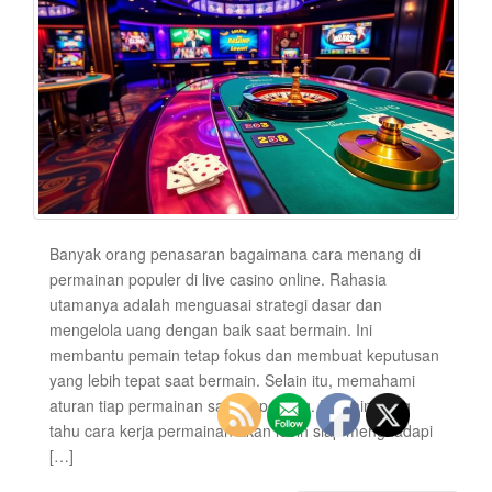
Banyak orang penasaran bagaimana cara menang di
permainan populer di live casino online. Rahasia
utamanya adalah menguasai strategi dasar dan
mengelola uang dengan baik saat bermain. Ini
membantu pemain tetap fokus dan membuat keputusan
yang lebih tepat saat bermain. Selain itu, memahami
aturan tiap permainan sangat penting. Pemain yang
tahu cara kerja permainan akan lebih siap menghadapi
[…]