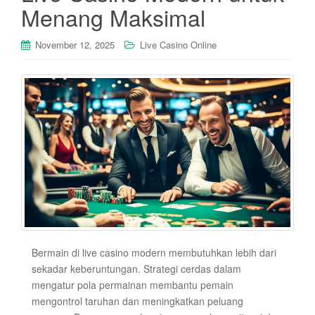
Menang Maksimal
November 12, 2025
Live Casino Online
Bermain di live casino modern membutuhkan lebih dari
sekadar keberuntungan. Strategi cerdas dalam
mengatur pola permainan membantu pemain
mengontrol taruhan dan meningkatkan peluang