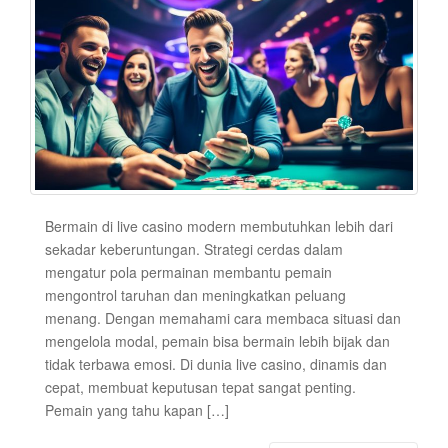
Bermain di live casino modern membutuhkan lebih dari
sekadar keberuntungan. Strategi cerdas dalam
mengatur pola permainan membantu pemain
mengontrol taruhan dan meningkatkan peluang
menang. Dengan memahami cara membaca situasi dan
mengelola modal, pemain bisa bermain lebih bijak dan
tidak terbawa emosi. Di dunia live casino, dinamis dan
cepat, membuat keputusan tepat sangat penting.
Pemain yang tahu kapan […]