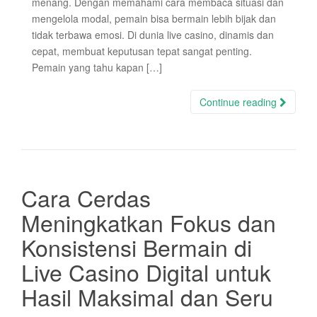
menang. Dengan memahami cara membaca situasi dan
mengelola modal, pemain bisa bermain lebih bijak dan
tidak terbawa emosi. Di dunia live casino, dinamis dan
cepat, membuat keputusan tepat sangat penting.
Pemain yang tahu kapan […]
Continue reading
Cara Cerdas
Meningkatkan Fokus dan
Konsistensi Bermain di
Live Casino Digital untuk
Hasil Maksimal dan Seru