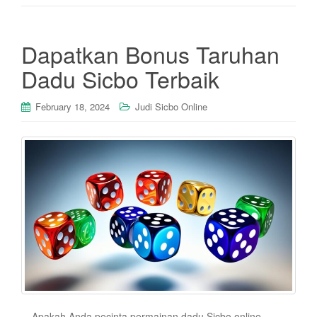
Dapatkan Bonus Taruhan
Dadu Sicbo Terbaik
February 18, 2024
Judi Sicbo Online
Apakah Anda pecinta permainan dadu Sicbo online