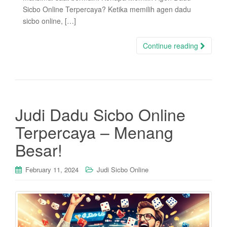
Sicbo Online Terpercaya? Ketika memilih agen dadu
sicbo online, […]
Continue reading
Judi Dadu Sicbo Online
Terpercaya – Menang
Besar!
February 11, 2024
Judi Sicbo Online