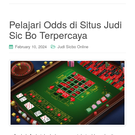
Pelajari Odds di Situs Judi
Sic Bo Terpercaya
February 10, 2024
Judi Sicbo Online