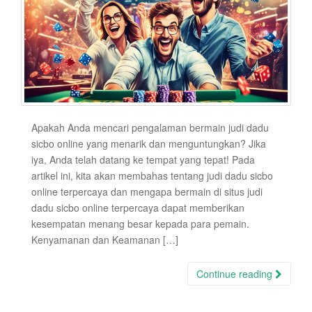
Apakah Anda mencari pengalaman bermain judi dadu
sicbo online yang menarik dan menguntungkan? Jika
iya, Anda telah datang ke tempat yang tepat! Pada
artikel ini, kita akan membahas tentang judi dadu sicbo
online terpercaya dan mengapa bermain di situs judi
dadu sicbo online terpercaya dapat memberikan
kesempatan menang besar kepada para pemain.
Kenyamanan dan Keamanan […]
Continue reading