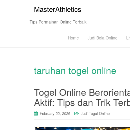
MasterAthletics
Tips Permainan Online Terbaik
Home
Judi Bola Online
L
taruhan togel online
Togel Online Berorien
Aktif: Tips dan Trik Ter
February 22, 2026
Judi Togel Online