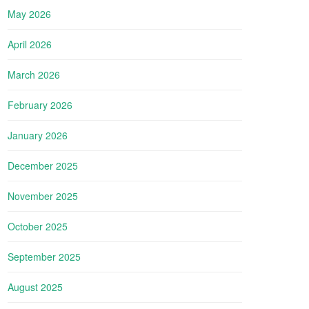
May 2026
April 2026
March 2026
February 2026
January 2026
December 2025
November 2025
October 2025
September 2025
August 2025