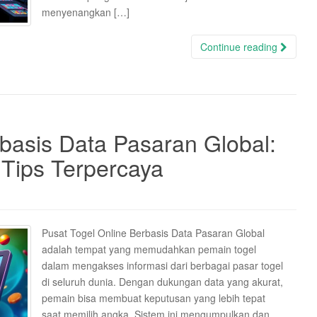
menyenangkan […]
Continue reading
basis Data Pasaran Global:
Tips Terpercaya
Pusat Togel Online Berbasis Data Pasaran Global
adalah tempat yang memudahkan pemain togel
dalam mengakses informasi dari berbagai pasar togel
di seluruh dunia. Dengan dukungan data yang akurat,
pemain bisa membuat keputusan yang lebih tepat
saat memilih angka. Sistem ini mengumpulkan dan