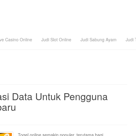
ive Casino Online
Judi Slot Online
Judi Sabung Ayam
Judi 
tasi Data Untuk Pengguna
baru
Togel online semakin populer, terutama bagi