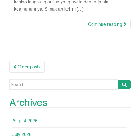
kasino langsung online yang nyata dan terjamin
keamanannya. Simak artikel ini […]
Continue reading
Posts
Older posts
navigation
Search
for:
Archives
August 2026
July 2026