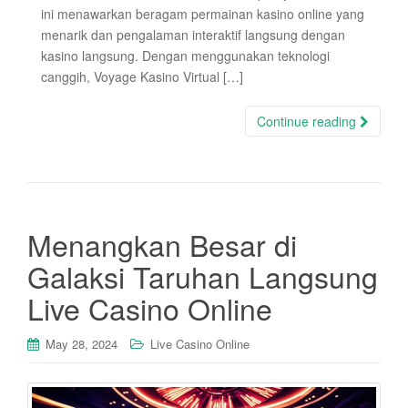
ini menawarkan beragam permainan kasino online yang
menarik dan pengalaman interaktif langsung dengan
kasino langsung. Dengan menggunakan teknologi
canggih, Voyage Kasino Virtual […]
Continue reading
Menangkan Besar di
Galaksi Taruhan Langsung
Live Casino Online
May 28, 2024
Live Casino Online