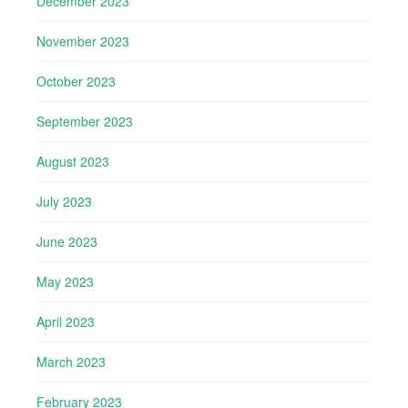
December 2023
November 2023
October 2023
September 2023
August 2023
July 2023
June 2023
May 2023
April 2023
March 2023
February 2023