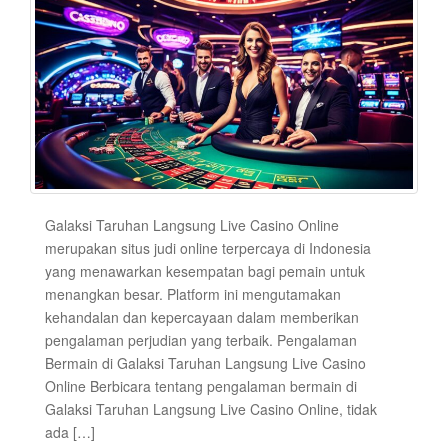
Galaksi Taruhan Langsung Live Casino Online
merupakan situs judi online terpercaya di Indonesia
yang menawarkan kesempatan bagi pemain untuk
menangkan besar. Platform ini mengutamakan
kehandalan dan kepercayaan dalam memberikan
pengalaman perjudian yang terbaik. Pengalaman
Bermain di Galaksi Taruhan Langsung Live Casino
Online Berbicara tentang pengalaman bermain di
Galaksi Taruhan Langsung Live Casino Online, tidak
ada […]