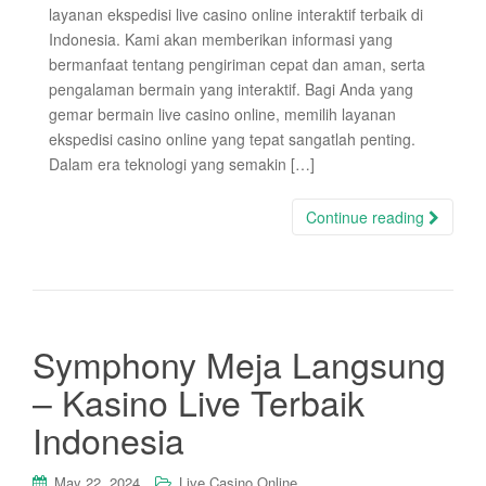
layanan ekspedisi live casino online interaktif terbaik di
Indonesia. Kami akan memberikan informasi yang
bermanfaat tentang pengiriman cepat dan aman, serta
pengalaman bermain yang interaktif. Bagi Anda yang
gemar bermain live casino online, memilih layanan
ekspedisi casino online yang tepat sangatlah penting.
Dalam era teknologi yang semakin […]
Continue reading
Symphony Meja Langsung
– Kasino Live Terbaik
Indonesia
May 22, 2024
Live Casino Online