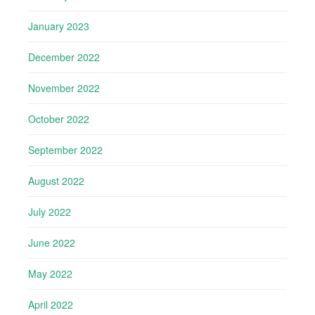
January 2023
December 2022
November 2022
October 2022
September 2022
August 2022
July 2022
June 2022
May 2022
April 2022