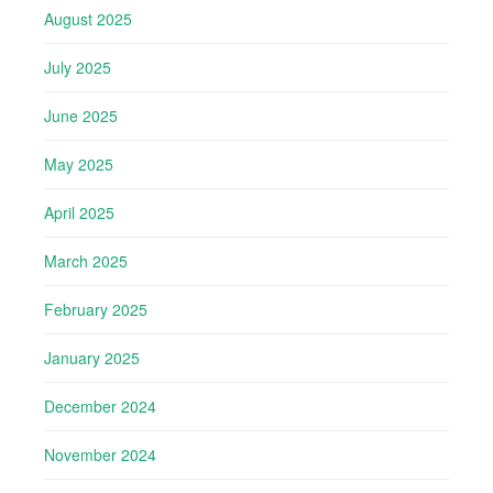
August 2025
July 2025
June 2025
May 2025
April 2025
March 2025
February 2025
January 2025
December 2024
November 2024