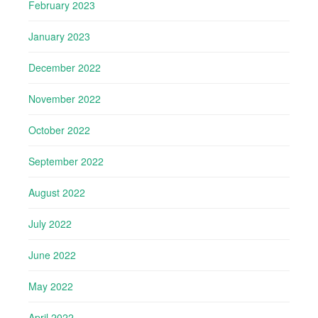
February 2023
January 2023
December 2022
November 2022
October 2022
September 2022
August 2022
July 2022
June 2022
May 2022
April 2022