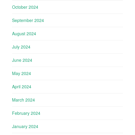
October 2024
September 2024
August 2024
July 2024
June 2024
May 2024
April 2024
March 2024
February 2024
January 2024