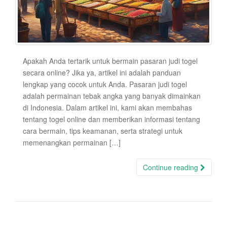
Apakah Anda tertarik untuk bermain pasaran judi togel
secara online? Jika ya, artikel ini adalah panduan
lengkap yang cocok untuk Anda. Pasaran judi togel
adalah permainan tebak angka yang banyak dimainkan
di Indonesia. Dalam artikel ini, kami akan membahas
tentang togel online dan memberikan informasi tentang
cara bermain, tips keamanan, serta strategi untuk
memenangkan permainan […]
Continue reading