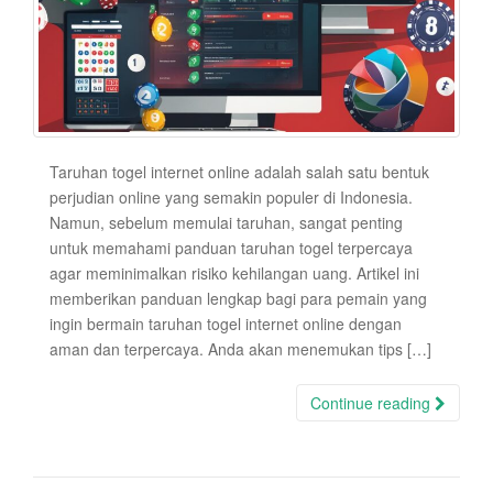
Taruhan togel internet online adalah salah satu bentuk
perjudian online yang semakin populer di Indonesia.
Namun, sebelum memulai taruhan, sangat penting
untuk memahami panduan taruhan togel terpercaya
agar meminimalkan risiko kehilangan uang. Artikel ini
memberikan panduan lengkap bagi para pemain yang
ingin bermain taruhan togel internet online dengan
aman dan terpercaya. Anda akan menemukan tips […]
Continue reading