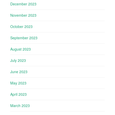
December 2023
November 2023
October 2023
September 2023
August 2023
July 2023
June 2023
May 2023
April 2023
March 2023