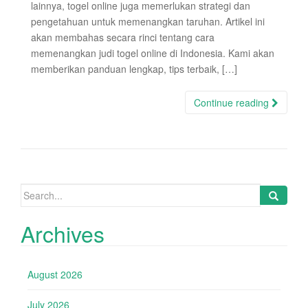
lainnya, togel online juga memerlukan strategi dan
pengetahuan untuk memenangkan taruhan. Artikel ini
akan membahas secara rinci tentang cara
memenangkan judi togel online di Indonesia. Kami akan
memberikan panduan lengkap, tips terbaik, […]
Continue reading
Search
for:
Archives
August 2026
July 2026