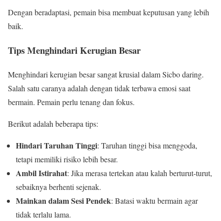
Dengan beradaptasi, pemain bisa membuat keputusan yang lebih
baik.
Tips Menghindari Kerugian Besar
Menghindari kerugian besar sangat krusial dalam Sicbo daring.
Salah satu caranya adalah dengan tidak terbawa emosi saat
bermain. Pemain perlu tenang dan fokus.
Berikut adalah beberapa tips:
Hindari Taruhan Tinggi
: Taruhan tinggi bisa menggoda,
tetapi memiliki risiko lebih besar.
Ambil Istirahat
: Jika merasa tertekan atau kalah berturut-turut,
sebaiknya berhenti sejenak.
Mainkan dalam Sesi Pendek
: Batasi waktu bermain agar
tidak terlalu lama.