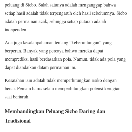
peluang di Sicbo. Salah satunya adalah menganggap bahwa
setiap hasil adalah tidak terpengaruh oleh hasil sebelumnya. Sicbo
adalah permainan acak, sehingga setiap putaran adalah
independen.
Ada juga kesalahpahaman tentang “keberuntungan” yang
berperan. Banyak yang percaya bahwa mereka dapat
memprediksi hasil berdasarkan pola. Namun, tidak ada pola yang
dapat diandalkan dalam permainan ini.
Kesalahan lain adalah tidak memperhitungkan risiko dengan
benar. Pemain harus selalu memperhitungkan potensi kerugian
saat bertaruh.
Membandingkan Peluang Sicbo Daring dan
Tradisional