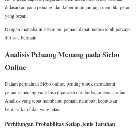
didasarkan pada peluang, dan keberuntungan juga memiliki peran
yang besar.
Dengan memahami sistem ini, pemain dapat merasa lebih percaya
diri saat bermain.
Analisis Peluang Menang pada Sicbo
Online
Dalam permainan Sicbo online, penting untuk memahami
peluang menang yang bisa diperoleh dari berbagai jenis taruhan.
Analisis yang tepat membantu pemain membuat keputusan
berdasarkan fakta yang jelas.
Perhitungan Probabilitas Setiap Jenis Taruhan