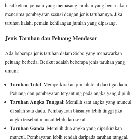
hasil keluar, pemain yang memasang taruhan yang benar akan
menerima pembayaran sesuai dengan jenis taruhannya. Jika
taruhan kalah, pemain kehilangan jumlah yang dipasang.
Jenis Taruhan dan Peluang Mendasar
Ada beberapa jenis taruhan dalam Sicbo yang menawarkan
peluang berbeda. Berikut adalah beberapa jenis taruhan yang
umum:
Taruhan Total
: Memperkirakan jumlah total dari tiga dadu.
Peluang dan pembayaran tergantung pada angka yang dipilih.
Taruhan Angka Tunggal
: Memilih satu angka yang muncul
di salah satu dadu. Pembayaran biasanya lebih tinggi jika
angka tersebut muncul lebih dari sekali.
Taruhan Ganda
: Memilih dua angka yang diperkirakan
muncul. Pembayaran lebih rendah daripada taruhan tunggal,