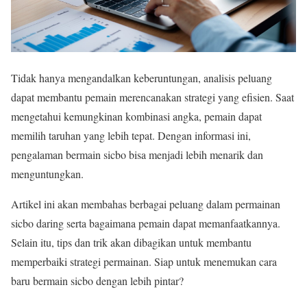
Tidak hanya mengandalkan keberuntungan, analisis peluang
dapat membantu pemain merencanakan strategi yang efisien. Saat
mengetahui kemungkinan kombinasi angka, pemain dapat
memilih taruhan yang lebih tepat. Dengan informasi ini,
pengalaman bermain sicbo bisa menjadi lebih menarik dan
menguntungkan.
Artikel ini akan membahas berbagai peluang dalam permainan
sicbo daring serta bagaimana pemain dapat memanfaatkannya.
Selain itu, tips dan trik akan dibagikan untuk membantu
memperbaiki strategi permainan. Siap untuk menemukan cara
baru bermain sicbo dengan lebih pintar?