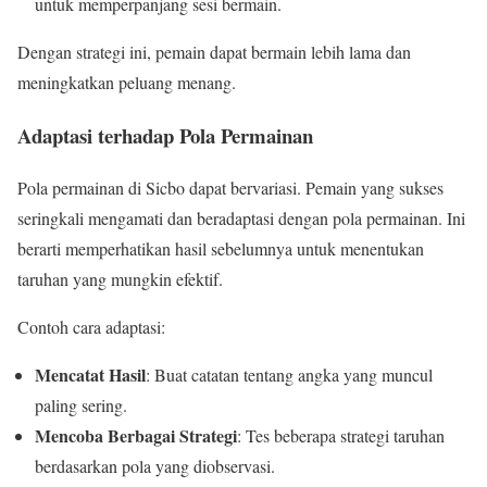
untuk memperpanjang sesi bermain.
Dengan strategi ini, pemain dapat bermain lebih lama dan
meningkatkan peluang menang.
Adaptasi terhadap Pola Permainan
Pola permainan di Sicbo dapat bervariasi. Pemain yang sukses
seringkali mengamati dan beradaptasi dengan pola permainan. Ini
berarti memperhatikan hasil sebelumnya untuk menentukan
taruhan yang mungkin efektif.
Contoh cara adaptasi:
Mencatat Hasil
: Buat catatan tentang angka yang muncul
paling sering.
Mencoba Berbagai Strategi
: Tes beberapa strategi taruhan
berdasarkan pola yang diobservasi.