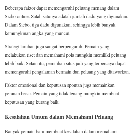
Beberapa faktor dapat memengaruhi peluang menang dalam
Sicbo online. Salah satunya adalah jumlah dadu yang digunakan.
Dalam Sicbo, tiga dadu digunakan, sehingga lebih banyak
kemungkinan angka yang muncul.
Strategi taruhan juga sangat berpengaruh. Pemain yang
melakukan riset dan memahami pola mungkin memiliki peluang
lebih baik. Selain itu, pemilihan situs judi yang terpercaya dapat
memengaruhi pengalaman bermain dan peluang yang ditawarkan.
Faktor emosional dan keputusan spontan juga memainkan
peranan besar. Pemain yang tidak tenang mungkin membuat
keputusan yang kurang baik.
Kesalahan Umum dalam Memahami Peluang
Banyak pemain baru membuat kesalahan dalam memahami