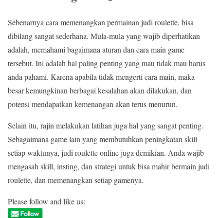
Sebenarnya cara memenangkan permainan judi roulette, bisa
dibilang sangat sederhana. Mula-mula yang wajib diperhatikan
adalah, memahami bagaimana aturan dan cara main game
tersebut. Ini adalah hal paling penting yang mau tidak mau harus
anda pahami. Karena apabila tidak mengerti cara main, maka
besar kemungkinan berbagai kesalahan akan dilakukan, dan
potensi mendapatkan kemenangan akan terus menurun.
Selain itu, rajin melakukan latihan juga hal yang sangat penting.
Sebagaimana game lain yang membutuhkan peningkatan skill
setiap waktunya, judi roulette online juga demikian. Anda wajib
mengasah skill, insting, dan strategi untuk bisa mahir bermain judi
roulette, dan memenangkan setiap gamenya.
Please follow and like us: