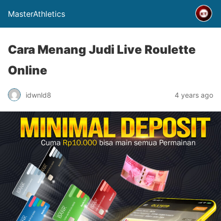
MasterAthletics
Cara Menang Judi Live Roulette
Online
idwnld8
4 years ago