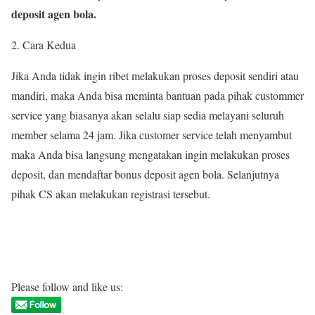
deposit agen bola.
Cara Kedua
Jika Anda tidak ingin ribet melakukan proses deposit sendiri atau
mandiri, maka Anda bisa meminta bantuan pada pihak custommer
service yang biasanya akan selalu siap sedia melayani seluruh
member selama 24 jam. Jika customer service telah menyambut
maka Anda bisa langsung mengatakan ingin melakukan proses
deposit, dan mendaftar bonus deposit agen bola. Selanjutnya
pihak CS akan melakukan registrasi tersebut.
Please follow and like us: