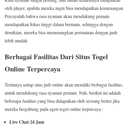
oleh player, apabila mereka ingin bisa mendapatkan kemenangan.
Percayalah bahwa rasa nyaman akan mendukung pemain
mendapatkan fokus tinggi dalam bermain, sehingga dengan
demikian, mereka bisa memenangkan permainan dengan jauh
lebih mudah.
Berbagai Fasilitas Dari Situs Togel
Online Terpercaya
Tentunya setiap situs judi online akan memiliki berbagai fasilitas,
untuk mendukung rasa nyaman pemain. Nah, berikut ini adalah
beberapa fasilitas yang bisa didapatkan oleh seorang bettor jika
mereka bergabung pada agen togel online terpercaya :
Live Chat 24 Jam