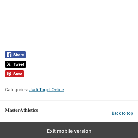
Categories:
Judi Togel Online
MasterAthletics
Back to top
Exit mobile version