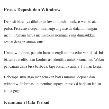
Proses Deposit dan Withdraw
Deposit biasanya dilakukan lewat transfer bank, e-wallet, atau
pulsa. Prosesnya cepat, bisa langsung masuk dalam hitungan
menit. Pemain harus memastikan nominal yang dimasukkan
sesuai dengan aturan situs.
Untuk withdraw, pemain harus mengikuti prosedur verifikasi. Ini
biasanya melibatkan konfirmasi identitas untuk keamanan. Waktu
pencairan dana bisa berbeda, tapi biasanya antara 1-3 hari kerja.
Beberapa situs juga mengenakan batas minimal deposit dan
withdraw. Informasi ini penting supaya transaksi berjalan lancar
tanpa gagal.
Keamanan Data Pribadi