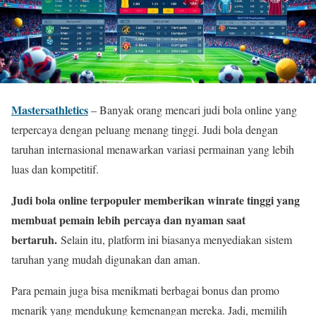
Mastersathletics
– Banyak orang mencari judi bola online yang
terpercaya dengan peluang menang tinggi. Judi bola dengan
taruhan internasional menawarkan variasi permainan yang lebih
luas dan kompetitif.
Judi bola online terpopuler memberikan winrate tinggi yang
membuat pemain lebih percaya dan nyaman saat
bertaruh.
Selain itu, platform ini biasanya menyediakan sistem
taruhan yang mudah digunakan dan aman.
Para pemain juga bisa menikmati berbagai bonus dan promo
menarik yang mendukung kemenangan mereka. Jadi, memilih