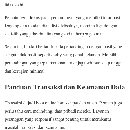
tidak stabil.
Pemain perlu fokus pada pertandingan yang memiliki informasi
lengkap dan mudah dianalisis. Misalnya, memilih liga dengan
statistik yang jelas dan tim yang sudah berpengalaman.
Selain itu, hindari bertaruh pada pertandingan dengan hasil yang
sangat tidak pasti, seperti derby yang penuh tekanan. Memilih
pertandingan yang tepat membantu menjaga winrate tetap tinggi
dan kerugian minimal.
Panduan Transaksi dan Keamanan Data
Transaksi di judi bola online harus cepat dan aman. Pemain juga
perlu tahu cara melindungi data pribadi mereka. Layanan
pelanggan yang responsif sangat penting untuk membantu
masalah transaksi dan keamanan.