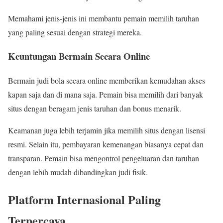
Memahami jenis-jenis ini membantu pemain memilih taruhan
yang paling sesuai dengan strategi mereka.
Keuntungan Bermain Secara Online
Bermain judi bola secara online memberikan kemudahan akses
kapan saja dan di mana saja. Pemain bisa memilih dari banyak
situs dengan beragam jenis taruhan dan bonus menarik.
Keamanan juga lebih terjamin jika memilih situs dengan lisensi
resmi. Selain itu, pembayaran kemenangan biasanya cepat dan
transparan. Pemain bisa mengontrol pengeluaran dan taruhan
dengan lebih mudah dibandingkan judi fisik.
Platform Internasional Paling
Terpercaya