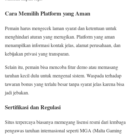
Cara Memilih Platform yang Aman
Pemain harus mengecek laman syarat dan ketentuan untuk
menghindari aturan yang merugikan. Platform yang aman
menampilkan informasi kontak jelas, alamat perusahaan, dan
kebijakan privasi yang transparan.
Selain itu, pemain bisa mencoba fitur demo atau memasang
taruhan kecil dulu untuk mengenal sistem. Waspada terhadap
tawaran bonus yang terlalu besar tanpa syarat jelas karena bisa
jadi jebakan.
Sertifikasi dan Regulasi
Situs terpercaya biasanya memegang lisensi resmi dari lembaga
pengawas taruhan internasional seperti MGA (Malta Gaming