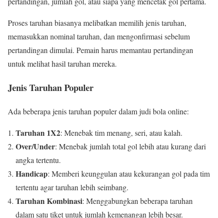
pertandingan, jumlah gol, atau siapa yang mencetak gol pertama.
Proses taruhan biasanya melibatkan memilih jenis taruhan,
memasukkan nominal taruhan, dan mengonfirmasi sebelum
pertandingan dimulai. Pemain harus memantau pertandingan
untuk melihat hasil taruhan mereka.
Jenis Taruhan Populer
Ada beberapa jenis taruhan populer dalam judi bola online:
Taruhan 1X2
: Menebak tim menang, seri, atau kalah.
Over/Under
: Menebak jumlah total gol lebih atau kurang dari
angka tertentu.
Handicap
: Memberi keunggulan atau kekurangan gol pada tim
tertentu agar taruhan lebih seimbang.
Taruhan Kombinasi
: Menggabungkan beberapa taruhan
dalam satu tiket untuk jumlah kemenangan lebih besar.