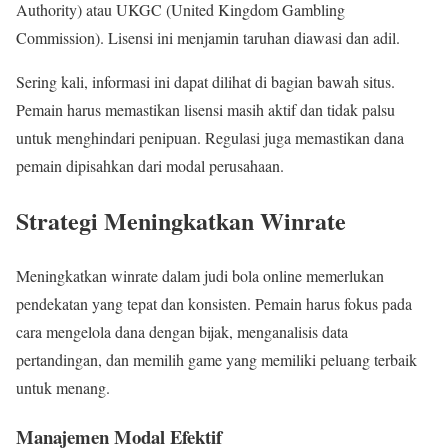
Authority) atau UKGC (United Kingdom Gambling
Commission). Lisensi ini menjamin taruhan diawasi dan adil.
Sering kali, informasi ini dapat dilihat di bagian bawah situs.
Pemain harus memastikan lisensi masih aktif dan tidak palsu
untuk menghindari penipuan. Regulasi juga memastikan dana
pemain dipisahkan dari modal perusahaan.
Strategi Meningkatkan Winrate
Meningkatkan winrate dalam judi bola online memerlukan
pendekatan yang tepat dan konsisten. Pemain harus fokus pada
cara mengelola dana dengan bijak, menganalisis data
pertandingan, dan memilih game yang memiliki peluang terbaik
untuk menang.
Manajemen Modal Efektif