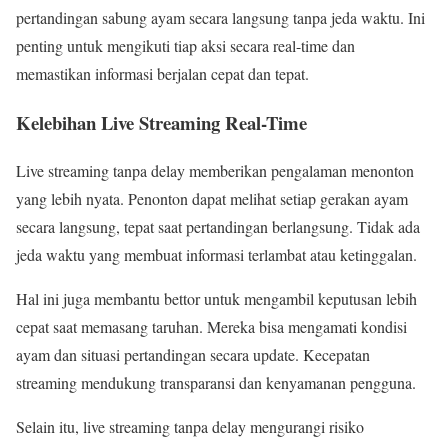
pertandingan sabung ayam secara langsung tanpa jeda waktu. Ini
penting untuk mengikuti tiap aksi secara real-time dan
memastikan informasi berjalan cepat dan tepat.
Kelebihan Live Streaming Real-Time
Live streaming tanpa delay memberikan pengalaman menonton
yang lebih nyata. Penonton dapat melihat setiap gerakan ayam
secara langsung, tepat saat pertandingan berlangsung. Tidak ada
jeda waktu yang membuat informasi terlambat atau ketinggalan.
Hal ini juga membantu bettor untuk mengambil keputusan lebih
cepat saat memasang taruhan. Mereka bisa mengamati kondisi
ayam dan situasi pertandingan secara update. Kecepatan
streaming mendukung transparansi dan kenyamanan pengguna.
Selain itu, live streaming tanpa delay mengurangi risiko