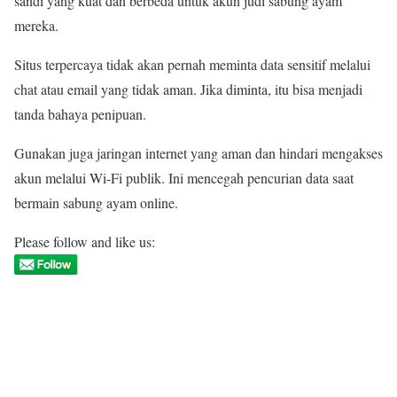
sandi yang kuat dan berbeda untuk akun judi sabung ayam
mereka.
Situs terpercaya tidak akan pernah meminta data sensitif melalui
chat atau email yang tidak aman. Jika diminta, itu bisa menjadi
tanda bahaya penipuan.
Gunakan juga jaringan internet yang aman dan hindari mengakses
akun melalui Wi-Fi publik. Ini mencegah pencurian data saat
bermain sabung ayam online.
Please follow and like us: