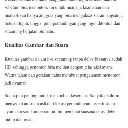
sebelum bisa menonton. Ini untuk menjaga keamanan dan
memastikan hanya anggota yang bisa mengakses siaran langsung.
Setelah login, tinggal pilih pertandingan yang ingin ditonton dan
streaming berjalan otomatis.
Kualitas Gambar dan Suara
Kualitas gambar dalam live streaming tanpa delay biasanya sudah
HD sehingga penonton bisa melihat dengan jelas aksi ayam.
Warna tajam dan gerakan halus membuat pengalaman menonton
jadi nyaman.
Suara pun penting untuk menambah keseruan. Banyak platform
menyediakan suara asli dari lokasi pertandingan, seperti suara
ayam dan sorakan penonton. Ini membuat suasana terasa lebih
hidup dan nyata.