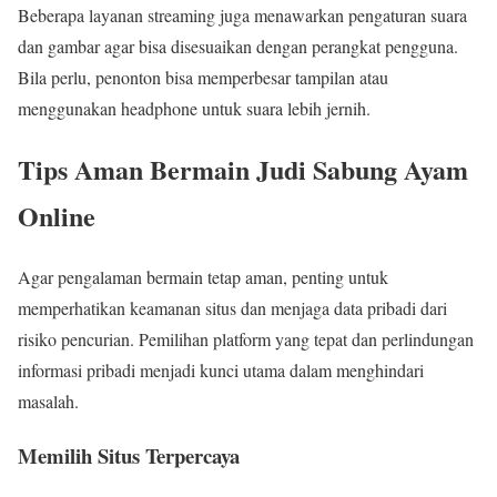
Beberapa layanan streaming juga menawarkan pengaturan suara
dan gambar agar bisa disesuaikan dengan perangkat pengguna.
Bila perlu, penonton bisa memperbesar tampilan atau
menggunakan headphone untuk suara lebih jernih.
Tips Aman Bermain Judi Sabung Ayam
Online
Agar pengalaman bermain tetap aman, penting untuk
memperhatikan keamanan situs dan menjaga data pribadi dari
risiko pencurian. Pemilihan platform yang tepat dan perlindungan
informasi pribadi menjadi kunci utama dalam menghindari
masalah.
Memilih Situs Terpercaya