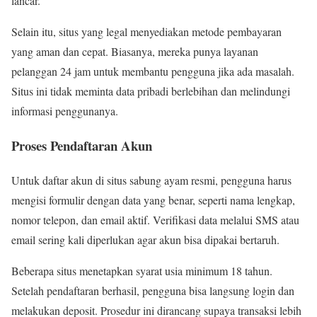
lancar.
Selain itu, situs yang legal menyediakan metode pembayaran
yang aman dan cepat. Biasanya, mereka punya layanan
pelanggan 24 jam untuk membantu pengguna jika ada masalah.
Situs ini tidak meminta data pribadi berlebihan dan melindungi
informasi penggunanya.
Proses Pendaftaran Akun
Untuk daftar akun di situs sabung ayam resmi, pengguna harus
mengisi formulir dengan data yang benar, seperti nama lengkap,
nomor telepon, dan email aktif. Verifikasi data melalui SMS atau
email sering kali diperlukan agar akun bisa dipakai bertaruh.
Beberapa situs menetapkan syarat usia minimum 18 tahun.
Setelah pendaftaran berhasil, pengguna bisa langsung login dan
melakukan deposit. Prosedur ini dirancang supaya transaksi lebih