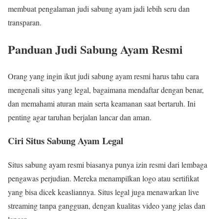
membuat pengalaman judi sabung ayam jadi lebih seru dan
transparan.
Panduan Judi Sabung Ayam Resmi
Orang yang ingin ikut judi sabung ayam resmi harus tahu cara
mengenali situs yang legal, bagaimana mendaftar dengan benar,
dan memahami aturan main serta keamanan saat bertaruh. Ini
penting agar taruhan berjalan lancar dan aman.
Ciri Situs Sabung Ayam Legal
Situs sabung ayam resmi biasanya punya izin resmi dari lembaga
pengawas perjudian. Mereka menampilkan logo atau sertifikat
yang bisa dicek keasliannya. Situs legal juga menawarkan live
streaming tanpa gangguan, dengan kualitas video yang jelas dan