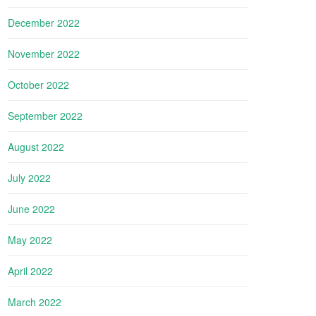
December 2022
November 2022
October 2022
September 2022
August 2022
July 2022
June 2022
May 2022
April 2022
March 2022