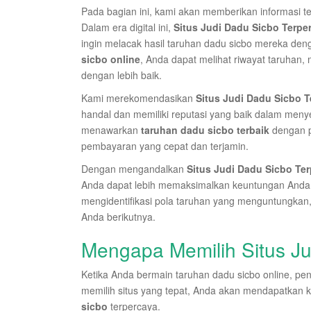
Pada bagian ini, kami akan memberikan informasi t
Dalam era digital ini,
Situs Judi Dadu Sicbo Terpe
ingin melacak hasil taruhan dadu sicbo mereka d
sicbo online
, Anda dapat melihat riwayat taruhan
dengan lebih baik.
Kami merekomendasikan
Situs Judi Dadu Sicbo 
handal dan memiliki reputasi yang baik dalam men
menawarkan
taruhan dadu sicbo terbaik
dengan p
pembayaran yang cepat dan terjamin.
Dengan mengandalkan
Situs Judi Dadu Sicbo Te
Anda dapat lebih memaksimalkan keuntungan Anda.
mengidentifikasi pola taruhan yang menguntungkan
Anda berikutnya.
Mengapa Memilih Situs Ju
Ketika Anda bermain taruhan dadu sicbo online, pe
memilih situs yang tepat, Anda akan mendapatkan 
sicbo
terpercaya.