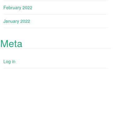
February 2022
January 2022
Meta
Log in