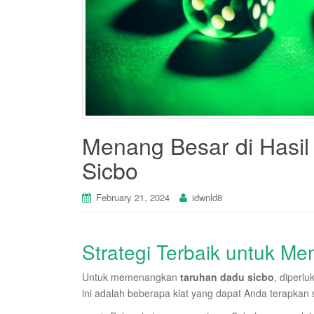
Menang Besar di Hasil
Sicbo
February 21, 2024
idwnld8
Strategi Terbaik untuk 
Untuk memenangkan
taruhan dadu sicbo
, diperl
ini adalah beberapa kiat yang dapat Anda terapkan s