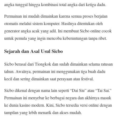
angka tunggal hingga kombinasi total angka dari ketiga dadu.
Permainan ini mudah dimainkan karena semua proses berjalan
otomatis melalui sistem komputer. Hasilnya ditentukan oleh
generator angka acak yang adil. Ini membuat Sicbo online cocok
untuk pemula yang ingin mencoba keberuntungan tanpa ribet.
Sejarah dan Asal Usul Sicbo
Sicbo berasal dari Tiongkok dan sudah dimainkan selama ratusan
tahun. Awalnya, permainan ini menggunakan tiga buah dadu
kecil dan sering dimainkan saat perayaan atau festival.
Sicbo dikenal dengan nama lain seperti “Dai Siu” atau “Tai Sai.”
Permainan ini menyebar ke berbagai negara dan akhirnya masuk
ke dunia kasino modern. Kini, Sicbo tersedia versi online dengan
tampilan yang lebih menarik dan akses mudah.