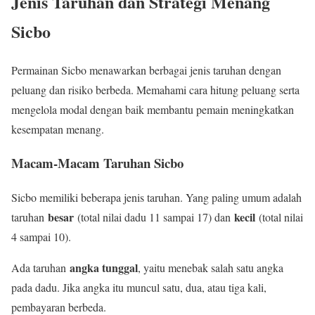
Jenis Taruhan dan Strategi Menang
Sicbo
Permainan Sicbo menawarkan berbagai jenis taruhan dengan
peluang dan risiko berbeda. Memahami cara hitung peluang serta
mengelola modal dengan baik membantu pemain meningkatkan
kesempatan menang.
Macam-Macam Taruhan Sicbo
Sicbo memiliki beberapa jenis taruhan. Yang paling umum adalah
besar
kecil
taruhan
(total nilai dadu 11 sampai 17) dan
(total nilai
4 sampai 10).
angka tunggal
Ada taruhan
, yaitu menebak salah satu angka
pada dadu. Jika angka itu muncul satu, dua, atau tiga kali,
pembayaran berbeda.