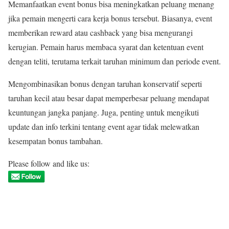
Memanfaatkan event bonus bisa meningkatkan peluang menang
jika pemain mengerti cara kerja bonus tersebut. Biasanya, event
memberikan reward atau cashback yang bisa mengurangi
kerugian. Pemain harus membaca syarat dan ketentuan event
dengan teliti, terutama terkait taruhan minimum dan periode event.
Mengombinasikan bonus dengan taruhan konservatif seperti
taruhan kecil atau besar dapat memperbesar peluang mendapat
keuntungan jangka panjang. Juga, penting untuk mengikuti
update dan info terkini tentang event agar tidak melewatkan
kesempatan bonus tambahan.
Please follow and like us: