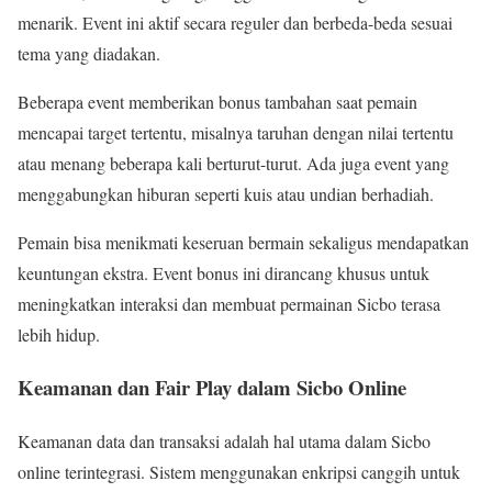
menarik. Event ini aktif secara reguler dan berbeda-beda sesuai
tema yang diadakan.
Beberapa event memberikan bonus tambahan saat pemain
mencapai target tertentu, misalnya taruhan dengan nilai tertentu
atau menang beberapa kali berturut-turut. Ada juga event yang
menggabungkan hiburan seperti kuis atau undian berhadiah.
Pemain bisa menikmati keseruan bermain sekaligus mendapatkan
keuntungan ekstra. Event bonus ini dirancang khusus untuk
meningkatkan interaksi dan membuat permainan Sicbo terasa
lebih hidup.
Keamanan dan Fair Play dalam Sicbo Online
Keamanan data dan transaksi adalah hal utama dalam Sicbo
online terintegrasi. Sistem menggunakan enkripsi canggih untuk