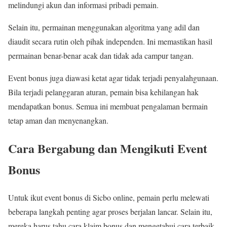
melindungi akun dan informasi pribadi pemain.
Selain itu, permainan menggunakan algoritma yang adil dan
diaudit secara rutin oleh pihak independen. Ini memastikan hasil
permainan benar-benar acak dan tidak ada campur tangan.
Event bonus juga diawasi ketat agar tidak terjadi penyalahgunaan.
Bila terjadi pelanggaran aturan, pemain bisa kehilangan hak
mendapatkan bonus. Semua ini membuat pengalaman bermain
tetap aman dan menyenangkan.
Cara Bergabung dan Mengikuti Event
Bonus
Untuk ikut event bonus di Sicbo online, pemain perlu melewati
beberapa langkah penting agar proses berjalan lancar. Selain itu,
mereka harus tahu cara klaim bonus dan mengetahui cara terbaik