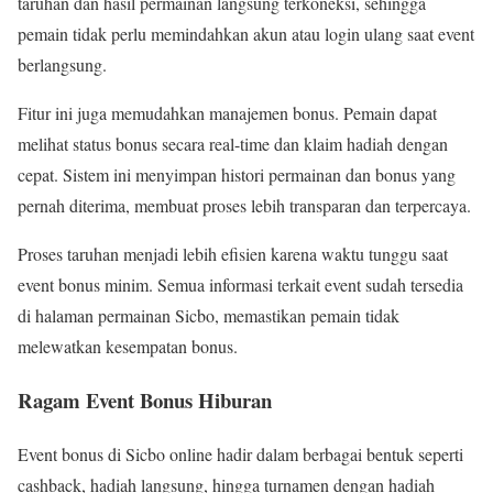
taruhan dan hasil permainan langsung terkoneksi, sehingga
pemain tidak perlu memindahkan akun atau login ulang saat event
berlangsung.
Fitur ini juga memudahkan manajemen bonus. Pemain dapat
melihat status bonus secara real-time dan klaim hadiah dengan
cepat. Sistem ini menyimpan histori permainan dan bonus yang
pernah diterima, membuat proses lebih transparan dan terpercaya.
Proses taruhan menjadi lebih efisien karena waktu tunggu saat
event bonus minim. Semua informasi terkait event sudah tersedia
di halaman permainan Sicbo, memastikan pemain tidak
melewatkan kesempatan bonus.
Ragam Event Bonus Hiburan
Event bonus di Sicbo online hadir dalam berbagai bentuk seperti
cashback, hadiah langsung, hingga turnamen dengan hadiah