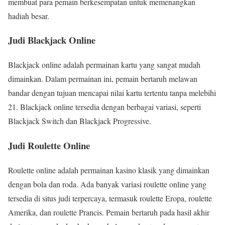
membuat para pemain berkesempatan untuk memenangkan
hadiah besar.
Judi Blackjack Online
Blackjack online adalah permainan kartu yang sangat mudah
dimainkan. Dalam permainan ini, pemain bertaruh melawan
bandar dengan tujuan mencapai nilai kartu tertentu tanpa melebihi
21. Blackjack online tersedia dengan berbagai variasi, seperti
Blackjack Switch dan Blackjack Progressive.
Judi Roulette Online
Roulette online adalah permainan kasino klasik yang dimainkan
dengan bola dan roda. Ada banyak variasi roulette online yang
tersedia di situs judi terpercaya, termasuk roulette Eropa, roulette
Amerika, dan roulette Prancis. Pemain bertaruh pada hasil akhir