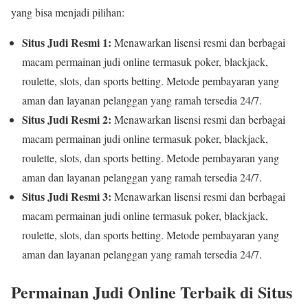
yang bisa menjadi pilihan:
Situs Judi Resmi 1:
Menawarkan lisensi resmi dan berbagai
macam permainan judi online termasuk poker, blackjack,
roulette, slots, dan sports betting. Metode pembayaran yang
aman dan layanan pelanggan yang ramah tersedia 24/7.
Situs Judi Resmi 2:
Menawarkan lisensi resmi dan berbagai
macam permainan judi online termasuk poker, blackjack,
roulette, slots, dan sports betting. Metode pembayaran yang
aman dan layanan pelanggan yang ramah tersedia 24/7.
Situs Judi Resmi 3:
Menawarkan lisensi resmi dan berbagai
macam permainan judi online termasuk poker, blackjack,
roulette, slots, dan sports betting. Metode pembayaran yang
aman dan layanan pelanggan yang ramah tersedia 24/7.
Permainan Judi Online Terbaik di Situs