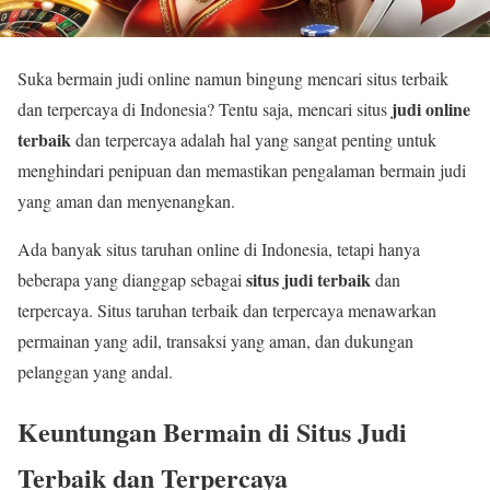
Suka bermain judi online namun bingung mencari situs terbaik
judi online
dan terpercaya di Indonesia? Tentu saja, mencari situs
terbaik
dan terpercaya adalah hal yang sangat penting untuk
menghindari penipuan dan memastikan pengalaman bermain judi
yang aman dan menyenangkan.
Ada banyak situs taruhan online di Indonesia, tetapi hanya
situs judi terbaik
beberapa yang dianggap sebagai
dan
terpercaya. Situs taruhan terbaik dan terpercaya menawarkan
permainan yang adil, transaksi yang aman, dan dukungan
pelanggan yang andal.
Keuntungan Bermain di Situs Judi
Terbaik dan Terpercaya