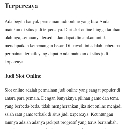
Terpercaya
Ada begitu banyak permainan judi online yang bisa Anda
mainkan di situs judi terpercaya. Dari slot online hingga taruhan
olahraga, semuanya tersedia dan dapat dimainkan untuk
mendapatkan kemenangan besar. Di bawah ini adalah beberapa
permainan terbaik yang dapat Anda mainkan di situs judi
terpercaya.
Judi Slot Online
Slot online adalah permainan judi online yang sangat populer di
antara para pemain. Dengan banyaknya pilihan game dan tema
yang berbeda-beda, tidak mengherankan jika slot online menjadi
salah satu game terbaik di situs judi terpercaya. Keuntungan
lainnya adalah adanya jackpot progresif yang terus bertambah,