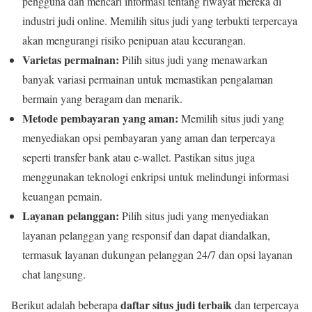
pengguna dan mencari informasi tentang riwayat mereka di
industri judi online. Memilih situs judi yang terbukti terpercaya
akan mengurangi risiko penipuan atau kecurangan.
Varietas permainan:
Pilih situs judi yang menawarkan
banyak variasi permainan untuk memastikan pengalaman
bermain yang beragam dan menarik.
Metode pembayaran yang aman:
Memilih situs judi yang
menyediakan opsi pembayaran yang aman dan terpercaya
seperti transfer bank atau e-wallet. Pastikan situs juga
menggunakan teknologi enkripsi untuk melindungi informasi
keuangan pemain.
Layanan pelanggan:
Pilih situs judi yang menyediakan
layanan pelanggan yang responsif dan dapat diandalkan,
termasuk layanan dukungan pelanggan 24/7 dan opsi layanan
chat langsung.
daftar situs judi terbaik
Berikut adalah beberapa
dan terpercaya