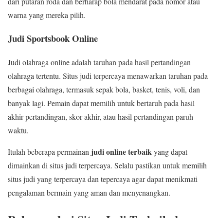
dari putaran roda dan berharap bola mendarat pada nomor atau
warna yang mereka pilih.
Judi Sportsbook Online
Judi olahraga online adalah taruhan pada hasil pertandingan
olahraga tertentu. Situs judi terpercaya menawarkan taruhan pada
berbagai olahraga, termasuk sepak bola, basket, tenis, voli, dan
banyak lagi. Pemain dapat memilih untuk bertaruh pada hasil
akhir pertandingan, skor akhir, atau hasil pertandingan paruh
waktu.
judi online terbaik
Itulah beberapa permainan
yang dapat
dimainkan di situs judi terpercaya. Selalu pastikan untuk memilih
situs judi yang terpercaya dan tepercaya agar dapat menikmati
pengalaman bermain yang aman dan menyenangkan.