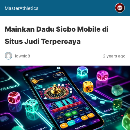
MasterAthletics
Mainkan Dadu Sicbo Mobile di
Situs Judi Terpercaya
idwnld8
2 years ago