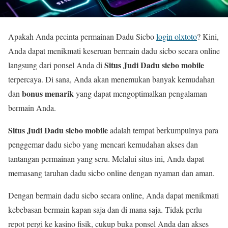
Apakah Anda pecinta permainan Dadu Sicbo
login olxtoto
? Kini,
Anda dapat menikmati keseruan bermain dadu sicbo secara online
Situs Judi Dadu sicbo mobile
langsung dari ponsel Anda di
terpercaya. Di sana, Anda akan menemukan banyak kemudahan
bonus menarik
dan
yang dapat mengoptimalkan pengalaman
bermain Anda.
Situs Judi Dadu sicbo mobile
adalah tempat berkumpulnya para
penggemar dadu sicbo yang mencari kemudahan akses dan
tantangan permainan yang seru. Melalui situs ini, Anda dapat
memasang taruhan dadu sicbo online dengan nyaman dan aman.
Dengan bermain dadu sicbo secara online, Anda dapat menikmati
kebebasan bermain kapan saja dan di mana saja. Tidak perlu
repot pergi ke kasino fisik, cukup buka ponsel Anda dan akses