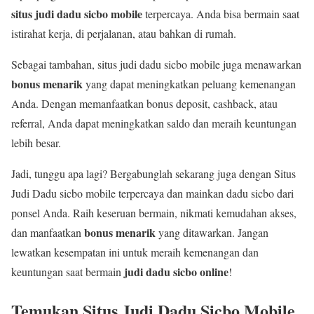
situs judi dadu sicbo mobile
terpercaya. Anda bisa bermain saat
istirahat kerja, di perjalanan, atau bahkan di rumah.
Sebagai tambahan, situs judi dadu sicbo mobile juga menawarkan
bonus menarik
yang dapat meningkatkan peluang kemenangan
Anda. Dengan memanfaatkan bonus deposit, cashback, atau
referral, Anda dapat meningkatkan saldo dan meraih keuntungan
lebih besar.
Jadi, tunggu apa lagi? Bergabunglah sekarang juga dengan Situs
Judi Dadu sicbo mobile terpercaya dan mainkan dadu sicbo dari
ponsel Anda. Raih keseruan bermain, nikmati kemudahan akses,
bonus menarik
dan manfaatkan
yang ditawarkan. Jangan
lewatkan kesempatan ini untuk meraih kemenangan dan
judi dadu sicbo online
keuntungan saat bermain
!
Temukan Situs Judi Dadu Sicbo Mobile