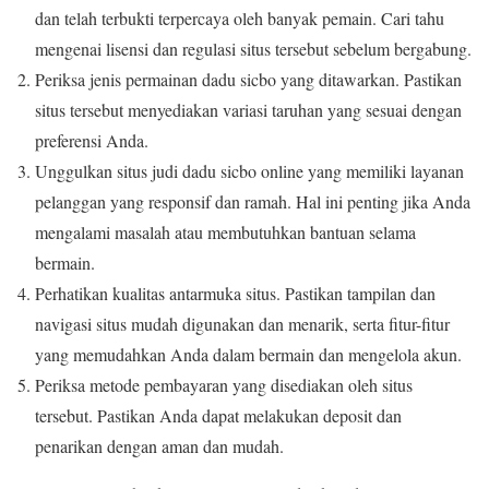
dan telah terbukti terpercaya oleh banyak pemain. Cari tahu
mengenai lisensi dan regulasi situs tersebut sebelum bergabung.
Periksa jenis permainan dadu sicbo yang ditawarkan. Pastikan
situs tersebut menyediakan variasi taruhan yang sesuai dengan
preferensi Anda.
Unggulkan situs judi dadu sicbo online yang memiliki layanan
pelanggan yang responsif dan ramah. Hal ini penting jika Anda
mengalami masalah atau membutuhkan bantuan selama
bermain.
Perhatikan kualitas antarmuka situs. Pastikan tampilan dan
navigasi situs mudah digunakan dan menarik, serta fitur-fitur
yang memudahkan Anda dalam bermain dan mengelola akun.
Periksa metode pembayaran yang disediakan oleh situs
tersebut. Pastikan Anda dapat melakukan deposit dan
penarikan dengan aman dan mudah.