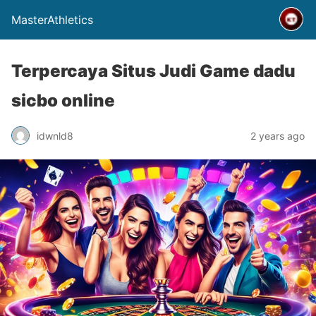
MasterAthletics
Terpercaya Situs Judi Game dadu
sicbo online
idwnld8
2 years ago