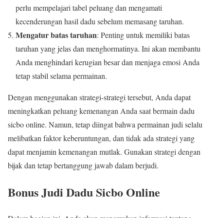
perlu mempelajari tabel peluang dan mengamati
kecenderungan hasil dadu sebelum memasang taruhan.
Mengatur batas taruhan
: Penting untuk memiliki batas
taruhan yang jelas dan menghormatinya. Ini akan membantu
Anda menghindari kerugian besar dan menjaga emosi Anda
tetap stabil selama permainan.
Dengan menggunakan strategi-strategi tersebut, Anda dapat
meningkatkan peluang kemenangan Anda saat bermain dadu
sicbo online. Namun, tetap diingat bahwa permainan judi selalu
melibatkan faktor keberuntungan, dan tidak ada strategi yang
dapat menjamin kemenangan mutlak. Gunakan strategi dengan
bijak dan tetap bertanggung jawab dalam berjudi.
Bonus Judi Dadu Sicbo Online