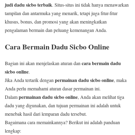
judi dadu sicbo terbaik
. Situs-situs ini tidak hanya menawarkan
tampilan dan antarmuka yang menarik, tetapi juga fitur-fitur
khusus, bonus, dan promosi yang akan meningkatkan
pengalaman bermain dan peluang kemenangan Anda.
Cara Bermain Dadu Sicbo Online
cara bermain dadu
Bagian ini akan menjelaskan aturan dan
sicbo online
.
permainan dadu sicbo online
Jika Anda tertarik dengan
, maka
Anda perlu memahami aturan dasar permainan ini.
permainan dadu sicbo online
Dalam
, Anda akan melihat tiga
dadu yang digunakan, dan tujuan permainan ini adalah untuk
menebak hasil dari lemparan dadu tersebut.
Bagaimana cara memainkannya? Berikut ini adalah panduan
lengkap: