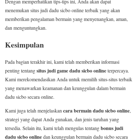
Dengan memperhatikan tips-tips ini, Anda akan dapat
menemukan situs judi dadu sicbo online terbaik yang akan
memberikan pengalaman bermain yang menyenangkan, aman,
dan menguntungkan.
Kesimpulan
Pada bagian terakhir ini, kami telah memberikan informasi
situs judi game dadu sicbo online
penting tentang
terpercaya.
Kami merekomendasikan Anda untuk memilih situs-situs terbaik
yang menawarkan keamanan dan keunggulan dalam bermain
dadu sicbo secara online.
cara bermain dadu sicbo online
Kami juga telah menjelaskan
,
strategi yang dapat Anda gunakan, dan jenis taruhan yang
bonus judi
tersedia. Selain itu, kami telah mengulas tentang
dadu sicbo online
dan keunggulan bermain dadu sicbo secara