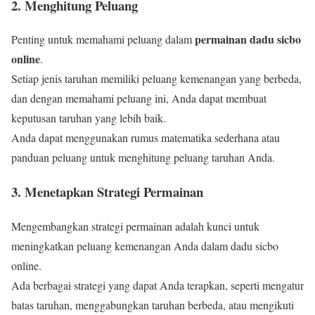
2. Menghitung Peluang
permainan dadu sicbo
Penting untuk memahami peluang dalam
online
.
Setiap jenis taruhan memiliki peluang kemenangan yang berbeda,
dan dengan memahami peluang ini, Anda dapat membuat
keputusan taruhan yang lebih baik.
Anda dapat menggunakan rumus matematika sederhana atau
panduan peluang untuk menghitung peluang taruhan Anda.
3. Menetapkan Strategi Permainan
Mengembangkan strategi permainan adalah kunci untuk
meningkatkan peluang kemenangan Anda dalam dadu sicbo
online.
Ada berbagai strategi yang dapat Anda terapkan, seperti mengatur
batas taruhan, menggabungkan taruhan berbeda, atau mengikuti