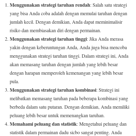
Menggunakan strategi taruhan rendah
: Salah satu strategi
yang bisa Anda coba adalah dengan memulai taruhan dengan
jumlah kecil. Dengan demikian, Anda dapat meminimalisir
risiko dan membiasakan diri dengan permainan.
Menggunakan strategi taruhan tinggi
: Jika Anda merasa
yakin dengan keberuntungan Anda, Anda juga bisa mencoba
menggunakan strategi taruhan tinggi. Dalam strategi ini, Anda
akan memasang taruhan dengan jumlah yang lebih besar
dengan harapan memperoleh kemenangan yang lebih besar
pula.
Menggunakan strategi taruhan kombinasi
: Strategi ini
melibatkan memasang taruhan pada beberapa kombinasi yang
berbeda dalam satu putaran. Dengan demikian, Anda memiliki
peluang lebih besar untuk memenangkan taruhan.
Memahami peluang dan statistik
: Mengetahui peluang dan
statistik dalam permainan dadu sicbo sangat penting. Anda