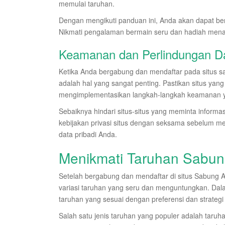
memulai taruhan.
Dengan mengikuti panduan ini, Anda akan dapat b
Nikmati pengalaman bermain seru dan hadiah menar
Keamanan dan Perlindungan Da
Ketika Anda bergabung dan mendaftar pada situs s
adalah hal yang sangat penting. Pastikan situs yang 
mengimplementasikan langkah-langkah keamanan ya
Sebaiknya hindari situs-situs yang meminta informas
kebijakan privasi situs dengan seksama sebelum m
data pribadi Anda.
Menikmati Taruhan Sabun
Setelah bergabung dan mendaftar di situs Sabung 
variasi taruhan yang seru dan menguntungkan. Dal
taruhan yang sesuai dengan preferensi dan strateg
Salah satu jenis taruhan yang populer adalah taruh