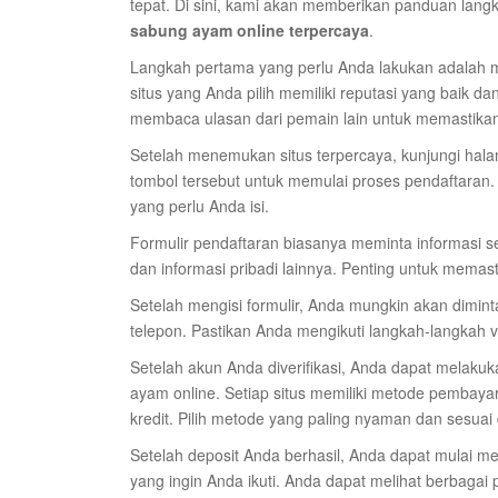
tepat. Di sini, kami akan memberikan panduan lang
sabung ayam online terpercaya
.
Langkah pertama yang perlu Anda lakukan adalah m
situs yang Anda pilih memiliki reputasi yang baik da
membaca ulasan dari pemain lain untuk memastikan
Setelah menemukan situs terpercaya, kunjungi halama
tombol tersebut untuk memulai proses pendaftaran. 
yang perlu Anda isi.
Formulir pendaftaran biasanya meminta informasi se
dan informasi pribadi lainnya. Penting untuk mema
Setelah mengisi formulir, Anda mungkin akan dimin
telepon. Pastikan Anda mengikuti langkah-langkah v
Setelah akun Anda diverifikasi, Anda dapat melaku
ayam online. Setiap situs memiliki metode pembayara
kredit. Pilih metode yang paling nyaman dan sesuai
Setelah deposit Anda berhasil, Anda dapat mulai me
yang ingin Anda ikuti. Anda dapat melihat berbagai 