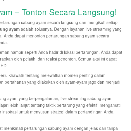
yam – Tonton Secara Langsung!
pertarungan sabung ayam secara langsung dan mengikuti setiap
abung ayam
adalah solusinya. Dengan layanan live streaming yang
aya, Anda dapat menonton pertarungan sabung ayam secara
nda.
an hampir seperti Anda hadir di lokasi pertarungan. Anda dapat
erapkan oleh pelatih, dan reaksi penonton. Semua aksi ini dapat
 HD.
 perlu khawatir tentang melewatkan momen penting dalam
dan pertahanan yang dilakukan oleh ayam-ayam jago dan menjadi
ng ayam yang berpengalaman, live streaming sabung ayam
i lebih lanjut tentang taktik bertarung yang efektif, mengamati
 inspirasi untuk menyusun strategi dalam pertandingan Anda
pat menikmati pertarungan sabung ayam dengan jelas dan tanpa