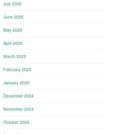
July 2025
June 2025
May 2025
April 2025
March 2025
February 2025
January 2025
December 2024
November 2024
October 2024