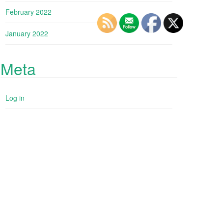
February 2022
January 2022
Meta
Log in