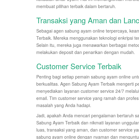
membuat pilihan terbaik dalam bertaruh.
Transaksi yang Aman dan Lanc
Sebagai agen sabung ayam online terpercaya, kea
Terbaik. Mereka menggunakan teknologi enkripsi te
Selain itu, mereka juga menawarkan berbagai met
melakukan deposit dan penarikan dengan mudah.
Customer Service Terbaik
Penting bagi setiap pemain sabung ayam online untu
berkualitas. Agen Sabung Ayam Terbaik mengerti 
menyediakan layanan customer service 24/7 melalui 
email. Tim customer service yang ramah dan profe
masalah yang Anda hadapi.
Jadi, apakah Anda mencari pengalaman bertaruh s
Sabung Ayam Terbaik dan nikmati layanan unggula
luas, transaksi yang aman, dan customer service y
sabung ayam online dengan nyaman dan menguntu