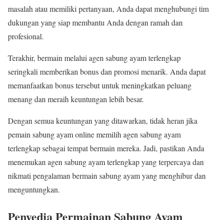
masalah atau memiliki pertanyaan, Anda dapat menghubungi tim
dukungan yang siap membantu Anda dengan ramah dan
profesional.
Terakhir, bermain melalui agen sabung ayam terlengkap
seringkali memberikan bonus dan promosi menarik. Anda dapat
memanfaatkan bonus tersebut untuk meningkatkan peluang
menang dan meraih keuntungan lebih besar.
Dengan semua keuntungan yang ditawarkan, tidak heran jika
pemain sabung ayam online memilih agen sabung ayam
terlengkap sebagai tempat bermain mereka. Jadi, pastikan Anda
menemukan agen sabung ayam terlengkap yang terpercaya dan
nikmati pengalaman bermain sabung ayam yang menghibur dan
menguntungkan.
Penyedia Permainan Sabung Ayam