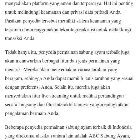
menyediakan platform yang aman dan terpercaya. Hal ini penting
untuk melindungi keamanan dan privasi data pribadi Anda.
Pastikan penyedia tersebut memiliki sistem keamanan yang
terjamin dan menggunakan teknologi enkripsi untuk melindungi
transaksi Anda.
Tidak hanya itu, penyedia permainan sabung ayam terbaik juga
akan menawarkan berbagai fitur dan jenis permainan yang
menarik. Mereka akan menyediakan variasi taruhan yang
beragam, sehingga Anda dapat memilih jenis taruhan yang sesuai
dengan preferensi Anda. Selain itu, mereka juga akan
menyediakan fitur live streaming untuk melihat pertandingan
secara langsung dan fitur interaktif lainnya yang meningkatkan
pengalaman bermain Anda.
Beberapa penyedia permainan sabung ayam terbaik di Indonesia
yang direkomendasikan antara lain adalah ABC Sabung Ayam,