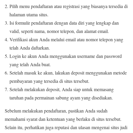
Pilih menu pendaftaran atau registrasi yang biasanya tersedia di
halaman utama situs.
Isi formulir pendaftaran dengan data diri yang lengkap dan
valid, seperti nama, nomor telepon, dan alamat email.
Verifikasi akun Anda melalui email atau nomor telepon yang
telah Anda daftarkan.
Login ke akun Anda menggunakan username dan password
yang telah Anda buat.
Setelah masuk ke akun, lakukan deposit menggunakan metode
pembayaran yang tersedia di situs tersebut.
Setelah melakukan deposit, Anda siap untuk memasang
taruhan pada permainan sabung ayam yang disediakan.
Sebelum melakukan pendaftaran, pastikan Anda sudah
memahami syarat dan ketentuan yang berlaku di situs tersebut.
Selain itu, perhatikan juga reputasi dan ulasan mengenai situs judi