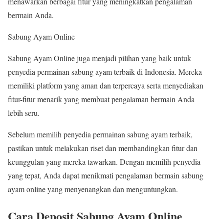
menawarkan berbagai fitur yang meningkatkan pengalaman
bermain Anda.
Sabung Ayam Online
Sabung Ayam Online juga menjadi pilihan yang baik untuk
penyedia permainan sabung ayam terbaik di Indonesia. Mereka
memiliki platform yang aman dan terpercaya serta menyediakan
fitur-fitur menarik yang membuat pengalaman bermain Anda
lebih seru.
Sebelum memilih penyedia permainan sabung ayam terbaik,
pastikan untuk melakukan riset dan membandingkan fitur dan
keunggulan yang mereka tawarkan. Dengan memilih penyedia
yang tepat, Anda dapat menikmati pengalaman bermain sabung
ayam online yang menyenangkan dan menguntungkan.
Cara Deposit Sabung Ayam Online