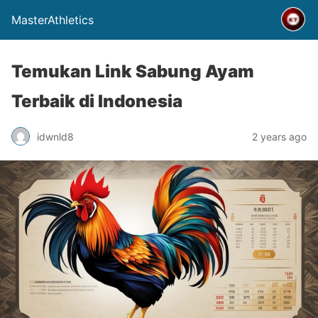
MasterAthletics
Temukan Link Sabung Ayam
Terbaik di Indonesia
idwnld8
2 years ago