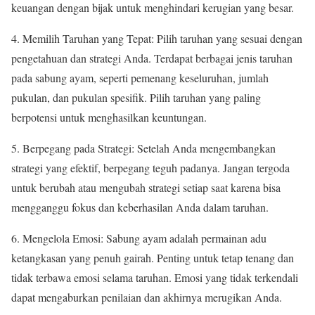
keuangan dengan bijak untuk menghindari kerugian yang besar.
4. Memilih Taruhan yang Tepat: Pilih taruhan yang sesuai dengan
pengetahuan dan strategi Anda. Terdapat berbagai jenis taruhan
pada sabung ayam, seperti pemenang keseluruhan, jumlah
pukulan, dan pukulan spesifik. Pilih taruhan yang paling
berpotensi untuk menghasilkan keuntungan.
5. Berpegang pada Strategi: Setelah Anda mengembangkan
strategi yang efektif, berpegang teguh padanya. Jangan tergoda
untuk berubah atau mengubah strategi setiap saat karena bisa
mengganggu fokus dan keberhasilan Anda dalam taruhan.
6. Mengelola Emosi: Sabung ayam adalah permainan adu
ketangkasan yang penuh gairah. Penting untuk tetap tenang dan
tidak terbawa emosi selama taruhan. Emosi yang tidak terkendali
dapat mengaburkan penilaian dan akhirnya merugikan Anda.