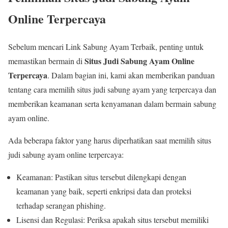
Online Terpercaya
Sebelum mencari Link Sabung Ayam Terbaik, penting untuk
Situs Judi Sabung Ayam Online
memastikan bermain di
Terpercaya
. Dalam bagian ini, kami akan memberikan panduan
tentang cara memilih situs judi sabung ayam yang terpercaya dan
memberikan keamanan serta kenyamanan dalam bermain sabung
ayam online.
Ada beberapa faktor yang harus diperhatikan saat memilih situs
judi sabung ayam online terpercaya:
Keamanan: Pastikan situs tersebut dilengkapi dengan
keamanan yang baik, seperti enkripsi data dan proteksi
terhadap serangan phishing.
Lisensi dan Regulasi: Periksa apakah situs tersebut memiliki