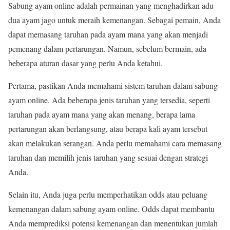
Sabung ayam online adalah permainan yang menghadirkan adu
dua ayam jago untuk meraih kemenangan. Sebagai pemain, Anda
dapat memasang taruhan pada ayam mana yang akan menjadi
pemenang dalam pertarungan. Namun, sebelum bermain, ada
beberapa aturan dasar yang perlu Anda ketahui.
Pertama, pastikan Anda memahami sistem taruhan dalam sabung
ayam online. Ada beberapa jenis taruhan yang tersedia, seperti
taruhan pada ayam mana yang akan menang, berapa lama
pertarungan akan berlangsung, atau berapa kali ayam tersebut
akan melakukan serangan. Anda perlu memahami cara memasang
taruhan dan memilih jenis taruhan yang sesuai dengan strategi
Anda.
Selain itu, Anda juga perlu memperhatikan odds atau peluang
kemenangan dalam sabung ayam online. Odds dapat membantu
Anda memprediksi potensi kemenangan dan menentukan jumlah