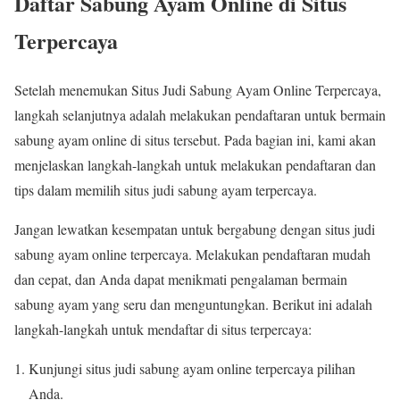
Daftar Sabung Ayam Online di Situs
Terpercaya
Setelah menemukan Situs Judi Sabung Ayam Online Terpercaya,
langkah selanjutnya adalah melakukan pendaftaran untuk bermain
sabung ayam online di situs tersebut. Pada bagian ini, kami akan
menjelaskan langkah-langkah untuk melakukan pendaftaran dan
tips dalam memilih situs judi sabung ayam terpercaya.
Jangan lewatkan kesempatan untuk bergabung dengan situs judi
sabung ayam online terpercaya. Melakukan pendaftaran mudah
dan cepat, dan Anda dapat menikmati pengalaman bermain
sabung ayam yang seru dan menguntungkan. Berikut ini adalah
langkah-langkah untuk mendaftar di situs terpercaya:
Kunjungi situs judi sabung ayam online terpercaya pilihan
Anda.