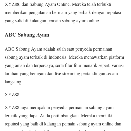
XYZ88, dan Sabung Ayam Online. Mereka telah terbukti
memberikan pengalaman bermain yang terbaik dengan reputasi
yang solid di kalangan pemain sabung ayam online.
ABC Sabung Ayam
ABC Sabung Ayam adalah salah satu penyedia permainan
sabung ayam terbaik di Indonesia. Mereka menawarkan platform
yang aman dan terpercaya, serta fitur-fitur menarik seperti variasi
taruhan yang beragam dan live streaming pertandingan secara
langsung.
XYZ88
XYZ88 juga merupakan penyedia permainan sabung ayam
terbaik yang dapat Anda pertimbangkan. Mereka memiliki
reputasi yang baik di kalangan pemain sabung ayam online dan