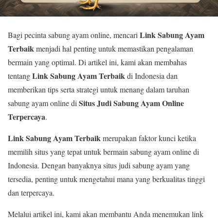
Link Sabung Ayam
Bagi pecinta sabung ayam online, mencari
Terbaik
menjadi hal penting untuk memastikan pengalaman
bermain yang optimal. Di artikel ini, kami akan membahas
Link Sabung Ayam Terbaik
tentang
di Indonesia dan
memberikan tips serta strategi untuk menang dalam taruhan
Situs Judi Sabung Ayam Online
sabung ayam online di
Terpercaya
.
Link Sabung Ayam Terbaik
merupakan faktor kunci ketika
memilih situs yang tepat untuk bermain sabung ayam online di
Indonesia. Dengan banyaknya situs judi sabung ayam yang
tersedia, penting untuk mengetahui mana yang berkualitas tinggi
dan terpercaya.
Melalui artikel ini, kami akan membantu Anda menemukan link