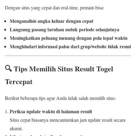
Dengan situs yang cepat dan real-time, pemain bisa:
Menganalisis angka keluar dengan cepat
Langsung pasang taruhan untuk periode selanjutnya
Meningkatkan peluang menang dengan pola tepat waktu
Menghindari informasi palsu dari grup/website tidak resmi
🔍 Tips Memilih Situs Result Togel
Tercepat
Berikut beberapa tips agar Anda tidak salah memilih situs:
Periksa update waktu di halaman result
Situs cepat biasanya mencantumkan jam update result secara
akurat.