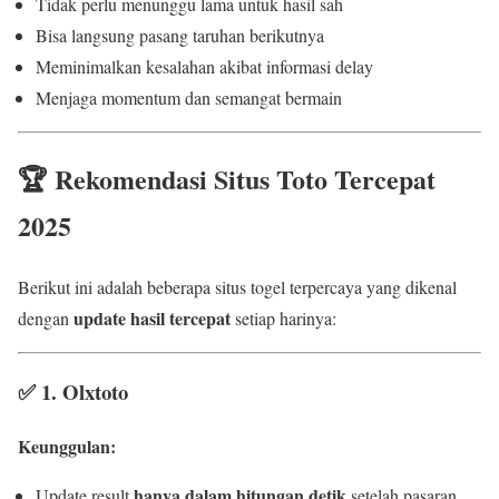
Tidak perlu menunggu lama untuk hasil sah
Bisa langsung pasang taruhan berikutnya
Meminimalkan kesalahan akibat informasi delay
Menjaga momentum dan semangat bermain
🏆 Rekomendasi Situs Toto Tercepat
2025
Berikut ini adalah beberapa situs togel terpercaya yang dikenal
update hasil tercepat
dengan
setiap harinya:
✅
1. Olxtoto
Keunggulan:
hanya dalam hitungan detik
Update result
setelah pasaran