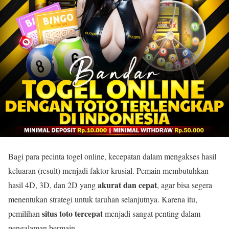
Bagi para pecinta togel online, kecepatan dalam mengakses hasil
keluaran (result) menjadi faktor krusial. Pemain membutuhkan
akurat dan cepat
hasil 4D, 3D, dan 2D yang
, agar bisa segera
menentukan strategi untuk taruhan selanjutnya. Karena itu,
situs toto tercepat
pemilihan
menjadi sangat penting dalam
pengalaman bermain.