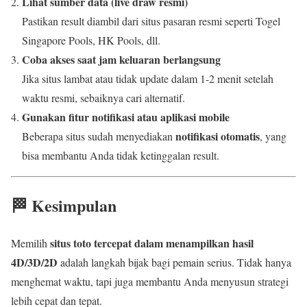
Lihat sumber data (live draw resmi)
Pastikan result diambil dari situs pasaran resmi seperti Togel
Singapore Pools, HK Pools, dll.
Coba akses saat jam keluaran berlangsung
Jika situs lambat atau tidak update dalam 1-2 menit setelah
waktu resmi, sebaiknya cari alternatif.
Gunakan fitur notifikasi atau aplikasi mobile
notifikasi otomatis
Beberapa situs sudah menyediakan
, yang
bisa membantu Anda tidak ketinggalan result.
🏁 Kesimpulan
situs toto tercepat dalam menampilkan hasil
Memilih
4D/3D/2D
adalah langkah bijak bagi pemain serius. Tidak hanya
menghemat waktu, tapi juga membantu Anda menyusun strategi
lebih cepat dan tepat.