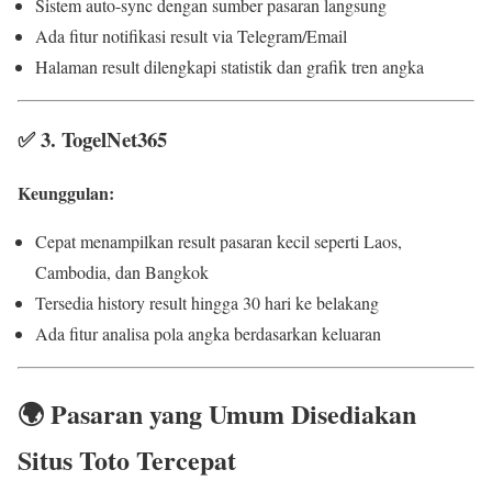
Sistem auto-sync dengan sumber pasaran langsung
Ada fitur notifikasi result via Telegram/Email
Halaman result dilengkapi statistik dan grafik tren angka
✅
3. TogelNet365
Keunggulan:
Cepat menampilkan result pasaran kecil seperti Laos,
Cambodia, dan Bangkok
Tersedia history result hingga 30 hari ke belakang
Ada fitur analisa pola angka berdasarkan keluaran
🌍 Pasaran yang Umum Disediakan
Situs Toto Tercepat