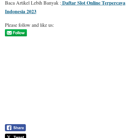
Daftar Slot Online Terpercaya
Baca Artikel Lebih Banyak :
Indonesia 2023
Please follow and like us: