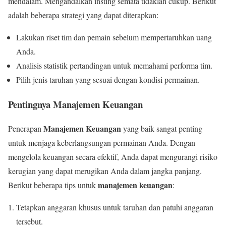
mendalam. Mengandalkan insting semata tidaklah cukup. Berikut
adalah beberapa strategi yang dapat diterapkan:
Lakukan riset tim dan pemain sebelum mempertaruhkan uang
Anda.
Analisis statistik pertandingan untuk memahami performa tim.
Pilih jenis taruhan yang sesuai dengan kondisi permainan.
Pentingnya Manajemen Keuangan
Manajemen Keuangan
Penerapan
yang baik sangat penting
untuk menjaga keberlangsungan permainan Anda. Dengan
mengelola keuangan secara efektif, Anda dapat mengurangi risiko
kerugian yang dapat merugikan Anda dalam jangka panjang.
manajemen keuangan
Berikut beberapa tips untuk
:
Tetapkan anggaran khusus untuk taruhan dan patuhi anggaran
tersebut.