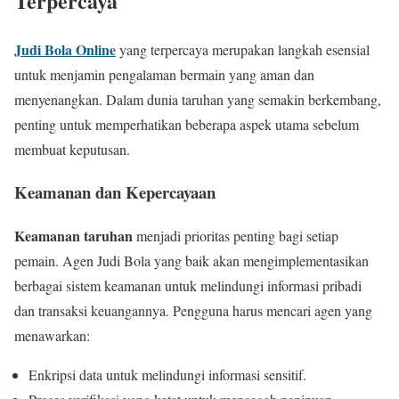
Terpercaya
Judi Bola Online
yang terpercaya merupakan langkah esensial
untuk menjamin pengalaman bermain yang aman dan
menyenangkan. Dalam dunia taruhan yang semakin berkembang,
penting untuk memperhatikan beberapa aspek utama sebelum
membuat keputusan.
Keamanan dan Kepercayaan
Keamanan taruhan
menjadi prioritas penting bagi setiap
pemain. Agen Judi Bola yang baik akan mengimplementasikan
berbagai sistem keamanan untuk melindungi informasi pribadi
dan transaksi keuangannya. Pengguna harus mencari agen yang
menawarkan:
Enkripsi data untuk melindungi informasi sensitif.