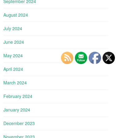
September 2024
August 2024
July 2024
June 2024
May 2024
April 2024
March 2024
February 2024
January 2024
December 2023
November 2023