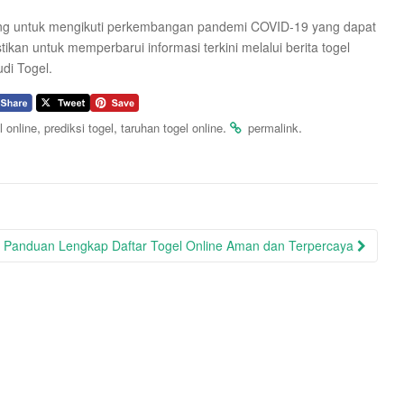
nting untuk mengikuti perkembangan pandemi COVID-19 yang dapat
tikan untuk memperbarui informasi terkini melalui berita togel
di Togel.
,
,
.
.
l online
prediksi togel
taruhan togel online
permalink
Panduan Lengkap Daftar Togel Online Aman dan Terpercaya