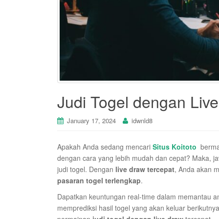
Judi Togel dengan Liv
January 17, 2024
idwnld8
Apakah Anda sedang mencari
Situs Koitoto
bermai
dengan cara yang lebih mudah dan cepat? Maka, 
judi togel. Dengan
live draw tercepat
, Anda akan m
pasaran togel terlengkap
.
Dapatkan keuntungan real-time dalam memantau ang
memprediksi hasil togel yang akan keluar berikut