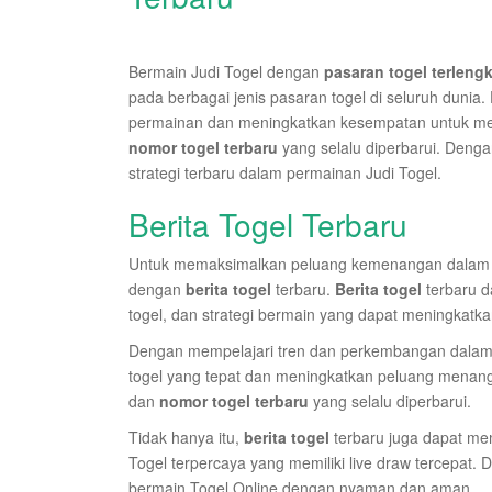
Bermain Judi Togel dengan
pasaran togel terleng
pada berbagai jenis pasaran togel di seluruh dunia
permainan dan meningkatkan kesempatan untuk mem
nomor togel terbaru
yang selalu diperbarui. Denga
strategi terbaru dalam permainan Judi Togel.
Berita Togel Terbaru
Untuk memaksimalkan peluang kemenangan dalam pe
dengan
berita togel
terbaru.
Berita togel
terbaru da
togel, dan strategi bermain yang dapat meningkatk
Dengan mempelajari tren dan perkembangan dalam 
togel yang tepat dan meningkatkan peluang menang.
dan
nomor togel terbaru
yang selalu diperbarui.
Tidak hanya itu,
berita togel
terbaru juga dapat me
Togel terpercaya yang memiliki live draw tercepat.
bermain Togel Online dengan nyaman dan aman.