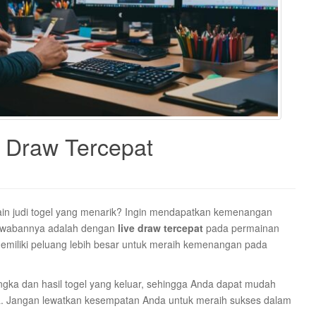
e Draw Tercepat
n judi togel yang menarik? Ingin mendapatkan kemenangan
jawabannya adalah dengan
live draw tercepat
pada permainan
emiliki peluang lebih besar untuk meraih kemenangan pada
ka dan hasil togel yang keluar, sehingga Anda dapat mudah
nya. Jangan lewatkan kesempatan Anda untuk meraih sukses dalam