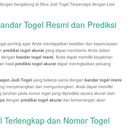
engan bergabung di Situs Judi Togel Terpercaya dengan Live
ndar Togel Resmi dan Prediksi
gat penting agar Anda mendapatkan keadilan dan kepercayaan
an
prediksi togel akurat
yang dapat membantu Anda dalam
g dengan
bandar togel resmi
, Anda dapat memiliki keyakinan
an hasil
prediksi togel akurat
dapat meningkatkan peluang
agen Judi Togel
yang bekerja sama dengan
bandar togel resmi
yang menyenangkan dan menguntungkan. Anda dapat memiliki
aruhan pada nomor togel yang diprediksi secara akurat oleh
aya
dengan
prediksi togel akurat
dan kemenangan akan
l Terlengkap dan Nomor Togel