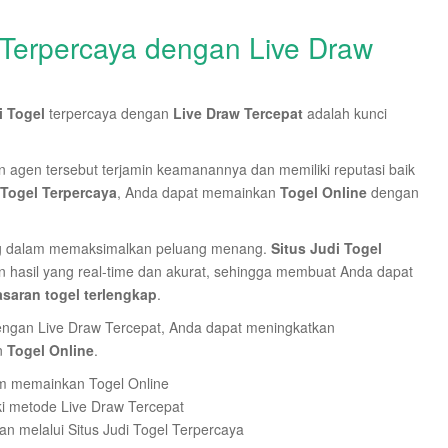
 Terpercaya dengan Live Draw
i Togel
terpercaya dengan
Live Draw Tercepat
adalah kunci
an agen tersebut terjamin keamanannya dan memiliki reputasi baik
 Togel Terpercaya
, Anda dapat memainkan
Togel Online
dengan
ing dalam memaksimalkan peluang menang.
Situs Judi Togel
hasil yang real-time dan akurat, sehingga membuat Anda dapat
asaran togel terlengkap
.
ngan Live Draw Tercepat, Anda dapat meningkatkan
n
Togel Online
.
m memainkan Togel Online
iki metode Live Draw Tercepat
n melalui Situs Judi Togel Terpercaya