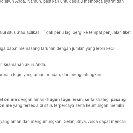
ldo akun Anda. Namun, pastikan untuk selalu membaca syarat dan
situs atau aplikasi. Tidak perlu lagi pergi ke tempat penjualan tiket
a juga dapat memasang taruhan dengan jumlah yang lebih kecil
dan keamanan akun Anda.
ermain togel yang aman, mudah, dan menguntungkan.
el online
dengan aman di
agen togel resmi
serta strategi
pasang
online
yang tersedia di situs terpercaya serta keuntungan memilih
ine yang aman dan menguntungkan. Selanjutnya, Anda dapat mencari