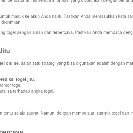
 untuk masuk ke akun Anda nanti. Pastikan Anda memasukkan kata san
 dikirimkan.
 togel dengan aman dan terpercaya. Pastikan Anda membaca dengan te
Jitu
el online
, salah satu strategi yang bisa digunakan adalah dengan 
prediksi togel jitu
.
omor togel.
analisa terhadap angka togel.
lum tentu selalu akurat. Namun, dengan mempelajari statistik togel dan
rpercaya