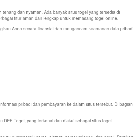
 tenang dan nyaman. Ada banyak situs togel yang tersedia di
bagai fitur aman dan lengkap untuk memasang togel online.
merugikan Anda secara finansial dan mengancam keamanan data pribadi
nformasi pribadi dan pembayaran ke dalam situs tersebut. Di bagian
 DEF Togel, yang terkenal dan diakui sebagai situs togel
n jujur, termasuk nama, alamat, nomor telepon, dan email. Pastikan