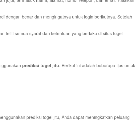
di dengan benar dan mengingatnya untuk login berikutnya. Setelah
liti semua syarat dan ketentuan yang berlaku di situs togel
menggunakan
prediksi togel jitu
. Berikut ini adalah beberapa tips untuk
 menggunakan prediksi togel jitu, Anda dapat meningkatkan peluang