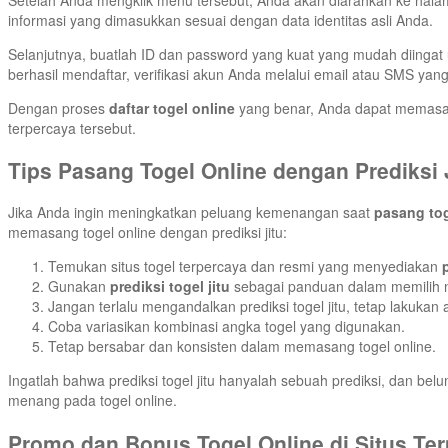
informasi yang dimasukkan sesuai dengan data identitas asli Anda.
Selanjutnya, buatlah ID dan password yang kuat yang mudah diingat
berhasil mendaftar, verifikasi akun Anda melalui email atau SMS yang
Dengan proses
daftar togel online
yang benar, Anda dapat memasang
terpercaya tersebut.
Tips Pasang Togel Online dengan Prediksi 
Jika Anda ingin meningkatkan peluang kemenangan saat
pasang tog
memasang togel online dengan prediksi jitu:
Temukan situs togel terpercaya dan resmi yang menyediakan
Gunakan
prediksi togel jitu
sebagai panduan dalam memilih n
Jangan terlalu mengandalkan prediksi togel jitu, tetap lakukan 
Coba variasikan kombinasi angka togel yang digunakan.
Tetap bersabar dan konsisten dalam memasang togel online.
Ingatlah bahwa prediksi togel jitu hanyalah sebuah prediksi, dan be
menang pada togel online.
Promo dan Bonus Togel Online di Situs Te