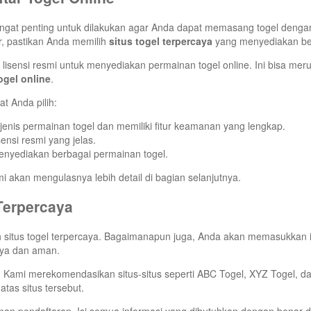
angat penting untuk dilakukan agar Anda dapat memasang togel dengan
r, pastikan Anda memilih
situs togel terpercaya
yang menyediakan ber
ki lisensi resmi untuk menyediakan permainan togel online. Ini bisa 
togel online
.
 Anda pilih:
enis permainan togel dan memiliki fitur keamanan yang lengkap.
sensi resmi yang jelas.
menyediakan berbagai permainan togel.
mi akan mengulasnya lebih detail di bagian selanjutnya.
 Terpercaya
h situs togel terpercaya. Bagaimanapun juga, Anda akan memasukkan i
aya dan aman.
 Kami merekomendasikan situs-situs seperti ABC Togel, XYZ Togel, dan
atas situs tersebut.
an pendaftaran. Isi semua informasi yang dibutuhkan dengan benar da