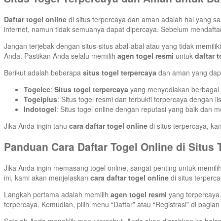
Daftar togel online
di situs terpercaya dan aman adalah hal yang s
internet, namun tidak semuanya dapat dipercaya. Sebelum mendafta
Jangan terjebak dengan situs-situs abal-abal atau yang tidak memili
Anda. Pastikan Anda selalu memilih
agen togel resmi
untuk
daftar 
Berikut adalah beberapa
situs togel terpercaya
dan aman yang dapat
Togelcc
:
Situs togel terpercaya
yang menyediakan berbagai j
Togelplus
: Situs togel resmi dan terbukti terpercaya dengan li
Indotogel
: Situs togel online dengan reputasi yang baik dan 
Jika Anda ingin tahu
cara daftar togel online
di situs terpercaya, ka
Panduan Cara Daftar Togel Online di Situs
Jika Anda ingin memasang togel online, sangat penting untuk memili
ini, kami akan menjelaskan
cara daftar togel online
di situs terperc
Langkah pertama adalah memilih
agen togel resmi
yang terpercaya.
terpercaya. Kemudian, pilih menu “Daftar” atau “Registrasi” di bagian 
Setelah Anda mengklik menu tersebut, Anda akan diarahkan ke halam