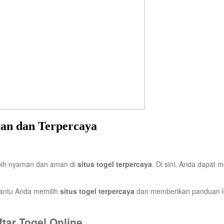
an dan Terpercaya
lebih nyaman dan aman di
situs togel terpercaya
. Di sini, Anda dapat
antu Anda memilih
situs togel terpercaya
dan memberikan panduan le
tar Togel Online